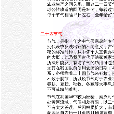
农业生产之间关系，而这二十四节
球公转轨道的圆周是360°，每转过
每个节气相隔15日左右，全年恰好
二十四节气
节气，是指一年之中气候寒暑的变
别代表或反映出它的不同意义，古
穑的标准时钟，从中凭个人直觉亦
的大概，此乃我国古代历法家独家
历法所能及。有谓节气的功用可包
尤其在我国以前使用农历的日期，
系，必须靠着二十四节气来补救，
不致于脱节，所以说节气对于农业
春耕、夏耘、秋收、冬藏等大事息
不可或缺的准则。
节气在我国华中较为应验，秦汉时
处黄河流域，气候相差有限，以二
至有太大差误。后因幅员扩大，南
蒙地区自农历十月至四月均属寒季