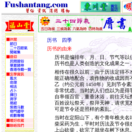
历书 四季
历书的由来
历书是编排年、月、日、节气等以
历书也是人类创造的文化成果之一
相传在很久以前，由于历法定得不
能正确地配合，农作物的收成因而
乙（约公元前 1450年）见到节令
非常忧虑。当时的人们也以为是得
自率领百官，董香沐浴，前往天坛
百姓设坛祭天，祭拜天神，请求宽
可是节令还是照样的紊乱。
当时在定阳山下，有个青年樵夫名
柴采药为生，平时对历法及节令很
上山砍柴，砍完了就坐在树下休息