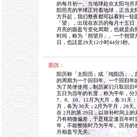
的每月初一。当地球处在太阳与月
阳照亮的半球正对着地球，正当太
方升起，我们整夜都可以看到一轮
「望」，出现在农历的每月十五日
月亮的圆盈亏变化周期，也就是由
时间，称为「朔望月」。一个朔望月的
日，也訧是29天12小时44分3秒。
阳历：
阳历称「太阳历」或「纯阳历」，
的周期为一个回归年。一个回归年的长度
为了简便使用，制历家们只取回归
五日为历年的长度，称为平年，分为 
7、8、10、12月为大月，各 31天
月，各为 30天；2月为平月，28天
在 2月的第 29日，以弥补时间上
乃有稍微偏差，于是规定逢百年时需
年，不能整除时乃为平年。历月的
月相盈亏无关。