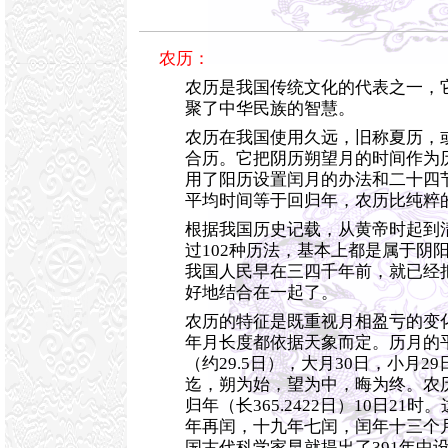
农历：
农历是我国传统文化的代表之一，
聚了中华民族的智慧。
农历在我国使用久远，旧称夏历，
合历。它把阴历朔望月的时间作为
用了阳历设置闰月的办法和二十四
平均时间等于回归年，农历比纯粹
根据我国历史记载，从黄帝时起到
过102种历法，基本上都是属于阴
我国人民早在三四千年前，就已经
好地结合在一起了。
农历的特征是既重视月相盈亏的变
年月长度都依据天象而定。历月的
（约29.5日），大月30日，小月2
迄，朔为始，望为中，晦为终。农
归年（长365.2422日）10日21
年再闰，十九年七闰，闰年十三个月全
国古代科学家早就提出了391年中设