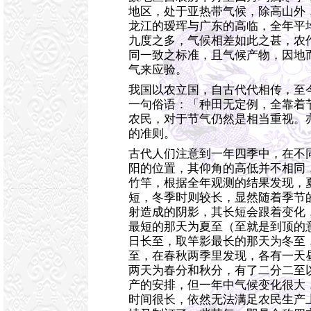
地区，处于亚热带气候，除高山外
龙江的瑷珲与广东的高临，全年平
九度之多，气候相差如此之甚，农
同一致之标准，且气候产物，因地
气来应验。
我国以农立国，自古代代相传，至
一句俗语：「种田无定例，全靠着
农民，对于节气仍然是相当重视。
的准则。
古代人们注意到一年四季中，在不
阳的位置，其仰角的高低并不相同
竹竿，根据全年观测的结果发现，
短，冬季时则较长，显然随着季节
射造成的阴影，其长短会跟着变化
最短的那天为夏至（至就是到顶的
日长至，取竿影最长的那天为冬至
至，在春秋两季里发现，各有一天
两天为春分和秋分，有了二分二至
产的安排，但一年中气候变化很大
时间很长，依然无法满足农民生产