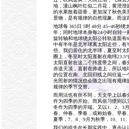
地，漫山枫叶红似二月花，黄澄澄
的水果散着甜香，更加深了秋色美
景物，是有规律的自然现象。而这
地球每 365日 5时 48分 45~4
年；同时地球本身每24小时自转一
旋转轴和地球绕太阳公转轨道面有66
中有半年是北半球离太阳近些，有
些。我们居住的北半球，夏至时太阳直
圈上，冬至时太阳直射在南纬23.5
太阳直射在这二个纬度带之间，春
赤道天顶，直射在赤道上，所以地
的位置在南、北回归线之间往返一
光照射的情况也会随之出现有规律
规律的季节交替。
而用法也有所不同，天文学上以春
作为四季的开始。而风俗习惯则以
冬作为四季的开端。又以1、2、3
春、仲春、季春，或称始春、早春、
夏季，7、8、9月为秋季，10、11
我们的祖先在长期实践中，逐步认