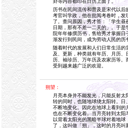
卦等内容都印在日历上面了。
历书在民间流传和普及是宋代以后
考官叫学政，他在批阅考卷时，发
了。查问原因，秀才答：「学生昼
日期，那有不差一二天的」。于是
院年年修撰历书，售给秀才掌握日
渐发行到民间，成为劳动人民的历
随着时代的发展和人们日常生活的
及、更新，种类就有年历、月历、
历、袖珍历、万年历及农家历等。
受到越来越广泛的欢迎。
朔望：
月亮本身并不能发光，只能反射太
转的同时，也随地球绕太阳转。日
不断地变化。因此在地球上看到的
也在不断变化着。当月亮转到太阳
以背着太阳光的黑暗半球对着地球
了，这叫做「朔」，这时的月亮叫