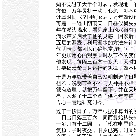
知不觉过了大半个时辰，发现地上
方位。万年灵机一动，心想，可不
计算时间呢？回到家后，万年就设
可是，一遇上阴雨天，日晷仪就失
年在溪边喝水，看见崖上的水很有
滴水声又启发了他的灵感。回家后
五层的漏壸，利用漏水的方法来计
气阴晴，都可以正确地掌握时间了
年更加用心的观察天时及节令的变
他发现，每隔三百六十多天，天时
只要搞清楚日月运行的规律，就不
于是万年就带着自己发明制造的日
祖乙，说明节令不准与天神并不相
很有道理，就把万年留下，并在天
亭，又派了十二个童子供万年差遣
专心一意地研究时令。
过了一段日子，万年根据推算出的
「日出日落三百六，周而复始从头
一岁月有十二圆。」「现在申星追
复原，子时夜交，旧岁已完，时又