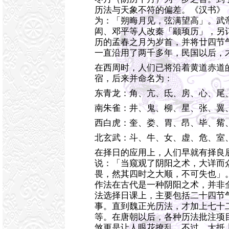
历法与天象不符的偏差。《汉书》
为：「朔晦月见，弦满望高」。武
闳、邓平等人改秦「颛顼历」，另
历的孟春之月为岁首，并将廿四节
一直沿用了两千多年，民国以后，
在西周时，人们已将沿着黄道赤道
宿，后来并命名为：
东青龙：角、亢、氐、房、心、尾
南朱雀：井、鬼、柳、星、张、翼
西白虎：奎、娄、胃、昂、毕、觜
北玄武：斗、牛、女、虚、危、室
在择日的应用上，人们早就有择良
说：「当窥观了阴阳之术，大详而
畏，然其四时之大顺，不可失也」
作法在古代是一种阴阳之术，并非
法选择日课上，主要包括二十四节
事。直到魏正光历法，才加上七十
等。在唐朝以后，各种历法批注项
煞更是让人眼花撩乱，不过，大抵