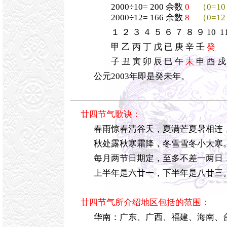
2000÷10= 200 余数
0
（0=1
2000÷12= 166 余数
8
（0=1
１ ２ ３ ４ ５ ６ ７ ８ ９ 10 11
甲 乙 丙 丁 戊 已 庚 辛 壬
癸
子 丑 寅 卯 辰 巳 午
未
申 酉 戍
公元2003年即是癸未年。
廿四节气歌诀：
春雨惊春清谷天，夏满芒夏暑相连
秋处露秋寒霜降，冬雪雪冬小大寒
每月两节日期定，至多不差一两日
上半年是六廿一，下半年是八廿三
廿四节气所介绍地区包括的范围：
华南：广东、广西、福建、海南、