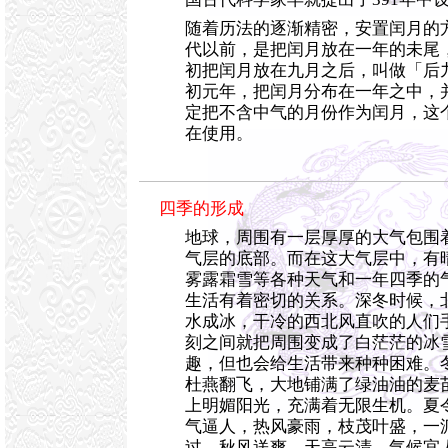
随着历法的逐渐精密，安置闰月的
代以前，是把闰月放在一年的未尾
初把闰月放在九月之后，叫做「后
初元年，把闰月分布在一年之中，
定把不含中气的月份作为闰月，这
在使用。
四季的形成
地球，周围有一层厚厚的大气包围
气层的底部。而在这大气层中，有
雾露霜雪等各种天气和一年四季的
生活有着密切的关系。深冬时候，
水成冰，干冷的西北风直吹的人们
刻之间就把周围变成了白茫茫的冰
趣，但也会给生活带来种种困难。
杜燕翻飞，大地铺满了绿油油的麦
上明媚阳光，充满着无限生机。夏
气逼人，热风豪雨，枝茂叶盛，一
过，秋风送爽，天高云清，气候宜