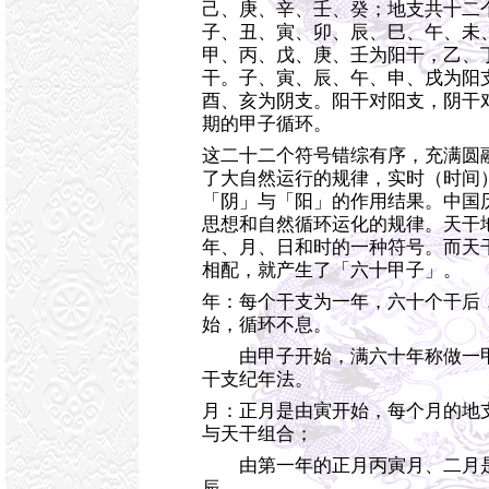
己、庚、辛、壬、癸；地支共十二
子、丑、寅、卯、辰、巳、午、未
甲、丙、戊、庚、壬为阳干，乙、
干。子、寅、辰、午、申、戌为阳
酉、亥为阴支。阳干对阳支，阴干
期的甲子循环。
这二十二个符号错综有序，充满圆
了大自然运行的规律，实时（时间
「阴」与「阳」的作用结果。中国
思想和自然循环运化的规律。天干
年、月、日和时的一种符号。而天
相配，就产生了「六十甲子」。
年：每个干支为一年，六十个干后
始，循环不息。
由甲子开始，满六十年称做一甲
干支纪年法。
月：正月是由寅开始，每个月的地
与天干组合；
由第一年的正月丙寅月、二月是
辰 。