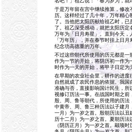
名吧！」祖乙说：「春为岁为，就
于是万年留在宫中继续推算，修改
历。这样经过了几十年，万年精心
了。当他把太阳历献给祖乙时，已
了。祖乙深受感动，就把太阳历定
万年为「日月寿星」。直到今天，
「万年历」，并在春节时挂上日月
纪念功高德重的万年。
不过这些朝代所使用的历元都是一
作为一节的开始，将阴历初一作为
时作为一天的开始，将甲子日定为
在早期的农业社会里，耕作的进度
自然就成了农民作息的依据。我国
准确与否，直接影响国计民生，所
视修订历法一事。在战国时期之前
殷、周、鲁等朝代，所使用的历法
中黄帝、周、鲁三种历法以子建月
一月）为一岁之首。殷朝历法以丑
历十二月）为一岁之首。夏朝历法
（阴历正月）为一岁之首。颛顼时
冬月（阴历十月）为一岁之首。到