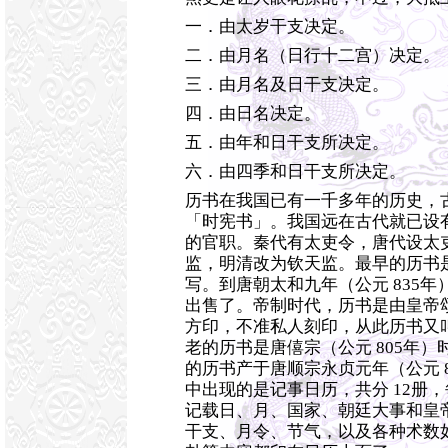
一．由太岁干支决定。
二．由月名（日行十二宫）决定。
三．由月名及日干支决定。
四．由日名决定。
五．由年和日干支所决定。
六．由四季和日干支所决定。
历书在我国已有一千多年的历史，
「时宪书」。我国远在古代就已设
的官职。秦代有太吏令，唐代设太
监，明清改为钦天监。最早的历书
写。到唐朝太和九年（公元 835
出售了。帝制时代，历书是由皇帝
方印，不准私人刻印，从此历书又
老的历书是唐僖宗（公元 805年
的历书产于唐顺宗永贞元年（公元 
中出现的是记事日历，共分 12册
记载日、月、国家、朝廷大事和皇
干支、月令、节气，以及各种术数