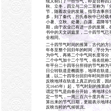
续又制订了一些节气，即是合称四
秋、立冬，四立与二分二至称为「
节，随着农业的发展，指导农事所
多，到了秦代，吕氏春秋中已经载
小暑、立秋、处暑、白露、霜降等
期，由于农业已有进一步的发展，
书中的天文训篇里，二十四节气已
全相同。
二十四节气时间的推算，古代的方
年冬至整个回归年的时间，平分为
为中气，再将二个中气间长度等分
二个中气加十二个节气，俗名统称
年平分二十四等分所得的节气称为
日公转轨道是椭圆形，地球在轨道
速，以二十四等分回归年时间所得
反映地球在轨道上真正的位置，因
元1645年）起，节气时刻的推算
谓定节气是由春分开始，将地球公
定一节气，一周三百六十度共有二
算出来的节气日期，更能表示地球
反映当时的气候状况。