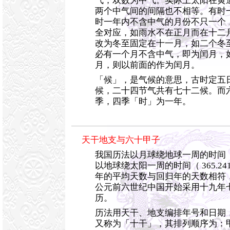
气，双数为中气。实际上太阳在黄
两个中气间的间隔也不相等。有时
时一年内不含中气的月份不只一个
全对应，如雨水不在正月而在十二
改为冬至固定在十一月，如二个冬至
必有一个月不含中气，即为闰月，
月，则以前面的作为闰月。
「候」，是气候的意思，古时定五
候，二十四节气共有七十二候。而
季，四季「时」为一年。
天干地支与六十甲子
我国历法以月球绕地球一周的时间（2
以地球绕太阳一周的时间（ 365.2
年的平均天数与回归年的天数相符
公元前六世纪中国开始采用十九年
历。
历法用天干、地支编排年号和日期
又称为「十干」，其排列顺序为：