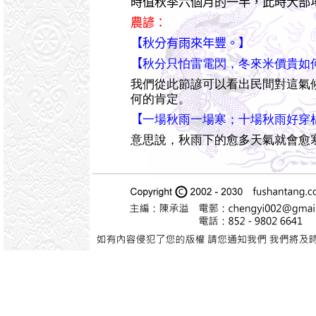
時值秋季六個月的一半，此時大部
農諺：
【秋分有雨來年豐。】
【
秋分只怕雷電閃，冬來米價貴如
我們從此節諺可以看出民間對這氣
何的肯定。
【
一場秋雨一場寒；十場秋雨好穿
意思說，秋雨下的愈多天氣就會愈