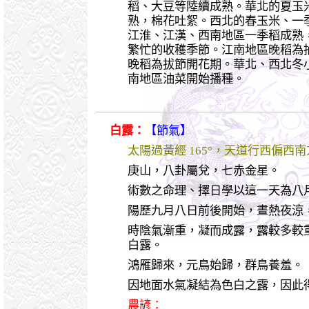
稻、大豆等陸續成熟。華北的夏玉
熟，棉花吐絮。西北的春玉米、一
江淮、江漢、西南地區一季稻成熟
繁忙的收穫季節。江南地區晚稻為
晚稻為拔節開花期。華北、西北冬
南地區油菜開始播種。
白露：
【節氣】
太陽過黃經 165°，天道行西偏西
庚山，八卦屬兌，七赤金星。
術數之命理、擇日學以這一天為八
陽歷九月八日前後開始，晝熱夜涼
時陰氣漸重，凝而成露，露較多較
白露。
鴻雁歸來，元鳥始歸，群鳥養羞。
因地面水氣凝結為色白之露，因此
農諺：