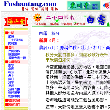
白露 秋分
新曆 9月：
農曆八月：亦稱仲秋、壯月、桂月、酉
秋分天氣白雲多，到處歡歌好晚禾
來米價道如何。
冷空氣開始影響北方地區，地面日
溫已降至 20°Ｃ以下，北部地區
場秋雨一場霜的季節。長江中下游以
上的高溫天氣，暑氣未消。西南地
氣多，華南地區受台風影響，月降水雨
其他大部分地區降雨量大減，月降水
沿海地區還可能受二個台風影響。
這時，大部份地區進入收穫季節。