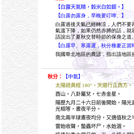
【白露天氣睛，穀米白如銀。】
【
白露勿露身，早晚要叮嚀。
】
白露過後天氣已經轉涼，人們不要
氣溫下降，如果仍然赤膊的話，就
語說出了夏秋交替時節的保身之道
【
白露早、寒露遲，秋分種麥正當
我國華北地區的農諺，指出該地區
秋分：
【中氣】
太陽過黃經 180°，天道行正西方。
酉山，八卦屬兌，七赤金星。
陽歷九月二十六日前後開始，陽光
光相等，晝夜平分。
南北兩半球晝夜均分，又適值秋之
雷始收聲，蟄蟲坏尸，水始涸。