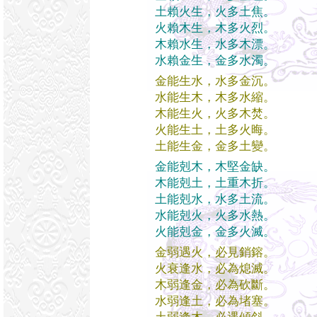
土賴火生，火多土焦。
火賴木生，木多火烈。
木賴水生，水多木漂。
水賴金生，金多水濁。
金能生水，水多金沉。
水能生木，木多水縮。
木能生火，火多木焚。
火能生土，土多火晦。
土能生金，金多土變。
金能剋木，木堅金缺。
木能剋土，土重木折。
土能剋水，水多土流。
水能剋火，火多水熱。
火能剋金，金多火滅。
金弱遇火，必見銷鎔。
火衰逢水，必為熄滅。
木弱逢金，必為砍斷。
水弱逢土，必為堵塞。