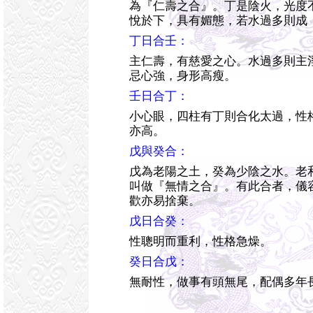
為『仁壽之合』。丁是陰火，光度
悅於下，具有媚態，若水過多則成
丁日合壬：
主仁壽，有慈愛之心。水過多則主
忌心強，身形高瘦。
壬日合丁：
小心眼，四柱有丁則合化太過，性
亦高。
戊與癸合：
戊為老陽之土，癸為少陰之水。老
叫做『無情之合』。有此合者，儀
歡亦易捨棄。
戊日合癸：
性聰明而重利，性格急燥。
癸日合戊：
無耐性，做事有頭無尾，配偶多年