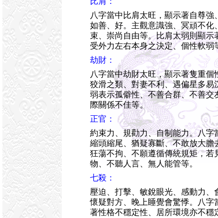
比肩：
八字當中比肩太旺，顯示著自尊強
如善、好。主觀意識強、冥頑不化
束、崇尚自由等。比肩太弱則顯示
受外力左右本身之決定、個性軟弱
劫財：
八字當中劫財太旺，顯示著隻重個
狡滑之類、對妻不利、遇偏星多易
弱表示孤僻性、不善合群、不善交
際關係不佳等。
正官：
約束力、規勸力、自制能力。八字
縮頭縮尾、猶疑寡斷、不敢放大膽
狂蕩不拘、不願遵循傳統規矩，若
物、不聽人言、無人能管等。
七殺：
壓迫、打擊、敏銳眼光、感動力、
懷疑對方、晚上睡覺會驚悸。八字
著性格不穩定性、居所環境亦不穩