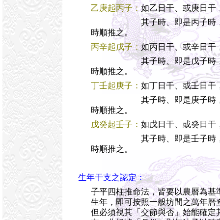
乙庚起丙子：
如乙日干、或庚日干
其子時、即是丙子時，丑
時順推之。
丙辛起戊子：
如丙日干、或辛日干
其子時、即是戊子時，丑
時順推之。
丁壬起庚子：
如丁日干、或壬日干
其子時、即是庚子時，丑
時順推之。
戊癸起壬子：
如戊日干、或癸日干
其子時、即是壬子時，丑
時順推之。
生年干支之認定：
子平四柱推命法，皆要以農曆為基
生年，即可按照一般坊間之萬年曆
但必須視其「交節與否」始能確定