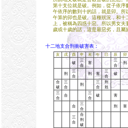
第十支位就是破。例如，從子依序
午依序的數到十的話，就是卯。所
午算的卯也是破。這種狀況，和十
上，被稱為四惑十惡。所以男女夫
歲或十歲的話，這是最惡劣，且屬
十二地支合刑衝破害表：
亥
戌
酉
申
未
午
巳
辰
卯
三
三
破
害
刑
合
合
三
三
刑
刑
害
破
合
合
合
三
三
刑
刑
破
合
合
剋
三
三
合
破
害
合
合
三
合
刑
害
合
合
三
刑
合
破