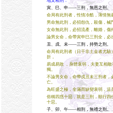
地支相刑：
寅、巳、申——三刑，無恩之刑。
命局有此刑者，性情冷酷，薄情無
男命無此刑，必招怨仇，殺傷，械
女命無此刑，必招流產，離婚，傷
論男女命，命帶寅申巳三刑全，必
丑、戌、未——三刑，持勢之刑。
命局有此刑者（日干非土金者尤驗
折，
易成易敗 ，身體衰弱，夫妻互相
獨。
不論男女命，命帶戍丑未三刑者，
亡。
為旺盛之極，全滿而缺變衰弱，這
俗稱四惑十惡，就是三刑，順行四
十惡。
子、卯、午——相刑，無禮之刑。