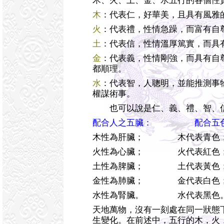
木、火、土、金、水五行的各個性
木
：代表仁，好華美，且具有風雅
火
：代表禮，性情急躁，而富有自
土
：代表信，性情溫厚篤實，而具
金
：代表義，性情剛強，而具有自
都順理。
水
：代表智，人聰明，並能推測事
權謀術事。
也可以說是仁、義、禮、智、
配合人之五臟： 配合五
木性為肝臟； 木代表青色
火性為心臟； 火代表紅色
土性為脾臟； 土代表黃色
金性為肺臟； 金代表白色
水性為腎臟。 水代表黑色
天地萬物，沒有一刻處在同一狀態
生變化。在前述中，五行的木，火