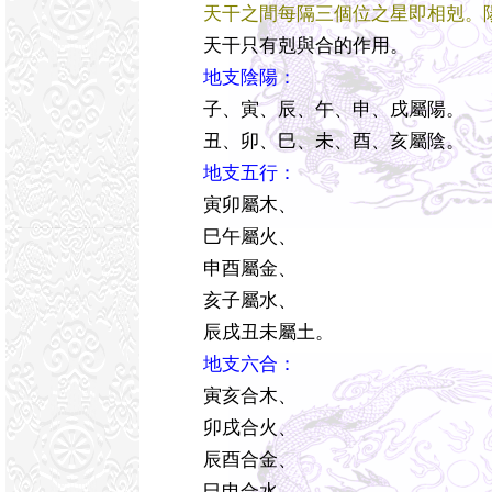
天干之間每隔三個位之星即相剋。
天干只有剋與合的作用。
地支陰陽：
子、寅、辰、午、申、戌屬陽。
丑、卯、巳、未、酉、亥屬陰。
地支五行：
寅卯屬木、
巳午屬火、
申酉屬金、
亥子屬水、
辰戌丑未屬土。
地支六合：
寅亥合木、
卯戌合火、
辰酉合金、
巳申合水、