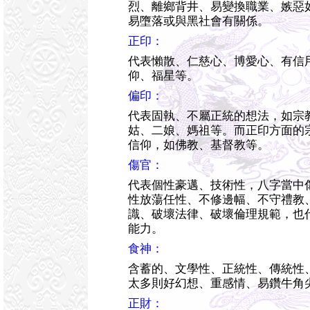
烈、離鄉背井、易變換職業、嫉惡
易墮落或與黑社會有關係。
正印：
代表懶散、仁慈心、博愛心、有信
仰、福星等。
偏印：
代表固執、不屬正統的想法，如宗
姑、二娘、媽祖等。而正印方面的
信仰，如佛教、基督教等。
傷官：
代表個性豪邁、技術性，八字當中
性放蕩任性、不修邊幅、不守禮教
識、破壞法律、破壞倫理規範，也
能力。
食神：
含蓄的、文學性、正統性、傳統性
太多則好幻想、重感情、易鑽牛角
正財：