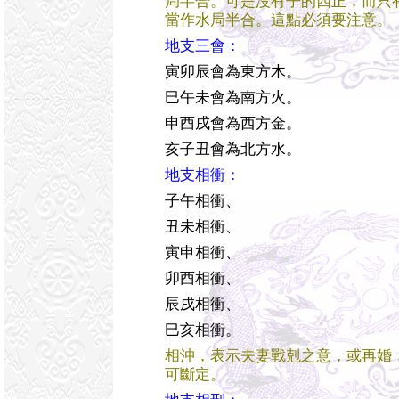
局半合。可是沒有子的四正，而只
當作水局半合。這點必須要注意。
地支三會：
寅卯辰會為東方木。
巳午未會為南方火。
申酉戌會為西方金。
亥子丑會為北方水。
地支相衝：
子午相衝、
丑未相衝、
寅申相衝、
卯酉相衝、
辰戌相衝、
巳亥相衝。
相沖，表示夫妻戰剋之意，或再婚
可斷定。