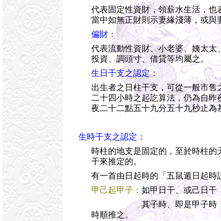
代表固定性資財，領薪水生活，也
當中如無正財則示妻緣淺薄，或與
偏財：
代表流動性資財、小老婆、姨太太
投資、調頭寸、借貸等均屬之。
生日干支之認定：
出生者之日柱干支，可從一般市售
二十四小時之起訖算法，仍為自昨
夜二十二點五十九分五十九秒止為
生時干支之認定：
時柱的地支是固定的，至於時柱的
干來推定的。
有一首由日起時的「五鼠遁日起時
甲己起甲子：
如甲日干、或己日干
其子時、即是甲子時，丑
時順推之。