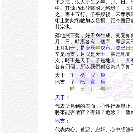
平之法，以人所生之年、月、日、
中。其源乃出於戰國之珞琭子，又
之。專主五行。子平歿後，宋孝宗
術士將此術數加以發揚。距今雖已
其宗也。
落地哭三聲，好丑命生成。究竟如
月、日、時裏各有二個字，即是天
正月初一，是
庚辰
年
戊寅
月
癸巳
日
辛是地支，月戊是天干，寅是地支
支，時壬是天干，子是地支，一共
各有四個，所以我們稱它為八字如
天干
壬 癸 戊 庚
地支
子 巳 寅 辰
時 日 月 年
天干：
代表所見到的表面，心性行為舉止
將來能否做官？有錢？危險？一望
地支：
代表內心、善惡、忠奸、心中想法