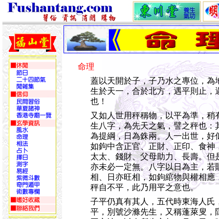
命理
蓋以天開於子，子乃水之專位，為
生於天一，合於北方，遇平則止，
也！
又如人世用秤稱物，以平為準，稍
生八字，為先天之氣，譬之秤也：
為提綱，日為銖兩。人一出世，好
如鉤中含正官、正財、正印、食神
太太、錢財、父母助力、長壽。但
亦未必一定無。八字以日為主，若
相、日亦旺相，如鉤綰物與權相應
秤自不平，此乃用平之意也。
子平仍真有其人，五代時東海人氏
平，別號沙滌先生，又稱蓬萊叟，