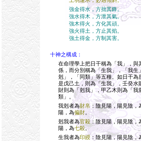
土弱逢木，必遇傾斜。
強金得水，方拙其鋒。
強水得木，方泄其氣。
強木得火，方化其頑。
強火得土，方止其焰。
強土得金，方制其害。
十神之構成：
在命理學上把日干稱為「我」，與
係，而分別稱為「生我」，「我生
剋」，「同類」等五種。如日干為
是戊己土，則為「生我」，壬癸水
財則為「剋我」，甲乙木則為「我
類」。
我剋者為
財帛
：陰見陽，陽見陰，
陽，為
偏財
。
剋我者為
官殺
：陰見陽，陽見陰，
陽，為
七殺
。
生我者為
印綬
：陰見陽，陽見陰，