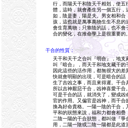
行，而陽天干和陰天干相剋，使五
體，這時，就會產生另一個五行，
如，陰是妻，陽是夫。男女相和合
孩，這也就是萬事萬物生生不息的
會生育萬物；只靠陰的話，也不會
合的變化，在推命學上是很重要的
干合的性質：
天干和天干之合叫『明合』，地支
叫『暗合』，而天干和地支藏干的
因此這些的活作用，都無很大的差
快就會明顯的出現，可是暗合的話
生了吉凶之事，而且來得遲。干合
所以吉神厭惡干合，凶神喜愛干合
可是干合的話，就消失了，變成凶
官的作用。又偏官是凶神，而干合
換為好命貴格。一陽一陰的干合，
平和的狀態來說，福和力都會相疊
二陰一陽的干合狀態，都叫做『爭
用，二陽一陰或二陰一陽都是此道