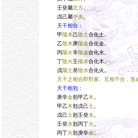
壬癸屬
北方
、
戊己屬
中央
。
天干相合：
甲
陽木
己
陰土
合化土。
乙
陰木
庚
陽金
合化金。
丙
陽火
辛
陰金
合化水。
丁
陰火
壬
陽水
合化木。
戊
陽土
癸
陰水
合化火。
天干之相合即對家。互相干合，形
天干相剋：
庚辛
金
剋甲乙
木
。
甲乙
木
剋戊己
土
。
戊己
土
剋壬癸
水
。
壬癸
水
剋丙丁
火
。
丙丁
火
剋庚辛
金
。