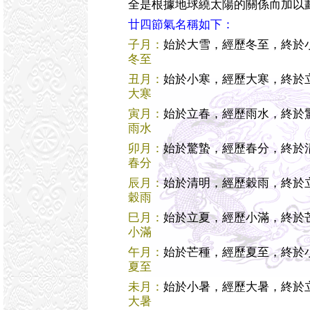
全是根據地球繞太陽的關係而加以
廿四節氣名稱如下：
子月：
始於大雪，經歷冬至，終於
冬至
丑月：
始於小寒，經歷大寒，終於
大寒
寅月：
始於立春，經歷雨水，終於
雨水
卯月：
始於驚蟄，經歷春分，終於
春分
辰月：
始於清明，經歷穀雨，終於
穀雨
巳月：
始於立夏，經歷小滿，終於
小滿
午月：
始於芒種，經歷夏至，終於
夏至
未月：
始於小暑，經歷大暑，終於
大暑