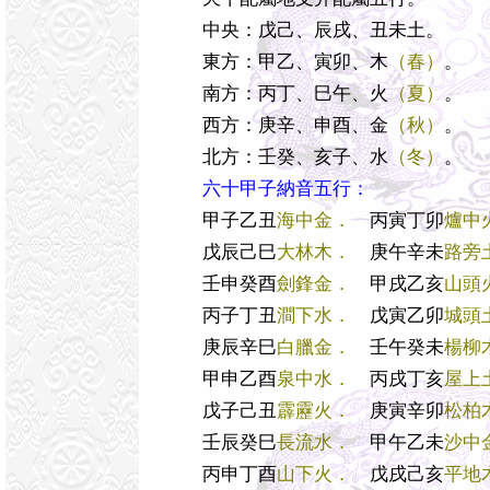
中央：戊己、辰戌、丑未土。
東方：甲乙、寅卯、木
（春）
。
南方：丙丁、巳午、火
（夏）
。
西方：庚辛、申酉、金
（秋）
。
北方：壬癸、亥子、水
（冬）
。
六十甲子納音五行：
甲子乙丑
海中金．
丙寅丁卯
爐中
戊辰己巳
大林木．
庚午辛未
路旁
壬申癸酉
劍鋒金．
甲戌乙亥
山頭
丙子丁丑
澗下水．
戊寅乙卯
城頭
庚辰辛巳
白臘金．
壬午癸未
楊柳
甲申乙酉
泉中水．
丙戌丁亥
屋上
戊子己丑
霹靂火．
庚寅辛卯
松柏
壬辰癸巳
長流水．
甲午乙未
沙中
丙申丁酉
山下火．
戊戌己亥
平地