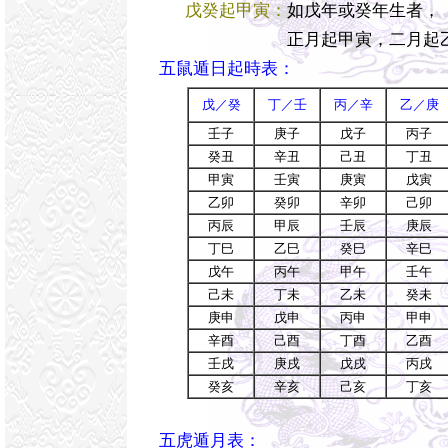
戊癸起甲寅：
如戊年或癸年生者，
正月起甲寅，二月起乙卯
五鼠遁日起時表：
戊／癸
丁／壬
丙／辛
乙／庚
壬子
庚子
戊子
丙子
癸丑
辛丑
己丑
丁丑
甲寅
壬寅
庚寅
戊寅
乙卯
癸卯
辛卯
己卯
丙辰
甲辰
壬辰
庚辰
丁巳
乙巳
癸巳
辛巳
戊午
丙午
甲午
壬午
己未
丁未
乙未
癸未
庚申
戊申
丙申
甲申
辛酉
己酉
丁酉
乙酉
壬戌
庚戌
戊戌
丙戌
癸亥
辛亥
己亥
丁亥
五虎遁月表：