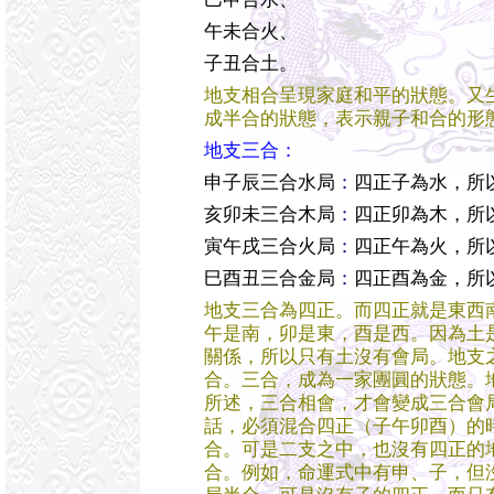
午未合火、
子丑合土。
地支相合呈現家庭和平的狀態。又
成半合的狀態，表示親子和合的形
地支三合：
申子辰三合水局
：
四正子為水，所
亥卯未三合木局
：
四正卯為木，所
寅午戌三合火局
：
四正午為火，所
巳酉丑三合金局
：
四正酉為金，所
地支三合為四正。而四正就是東西
午是南，卯是東，酉是西。因為土
關係，所以只有土沒有會局。地支
合。三合，成為一家團圓的狀態。
所述，三合相會，才會變成三合會
話，必須混合四正（子午卯酉）的
合。可是二支之中，也沒有四正的
合。例如，命運式中有申、子，但