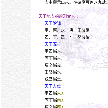
支中顯示出來。準確度可達八九成
天干地支的衝刑會合：
天干陰陽：
甲、丙、戊、庚、壬屬陽。
乙、丁、己、辛、癸屬陰。
天干五行：
甲乙屬木、
丙丁屬火、
庚辛屬金、
壬癸屬水、
戊己屬土。
天干方位：
甲乙屬
東方
、
丙丁屬
南方
、
庚辛屬
西方
、