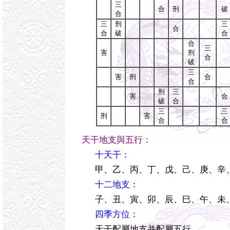
三
合
刑
破
合
三
刑
三
合
合
破
合
合
三
害
刑
合
破
三
害
刑
合
合
刑
三
害
合
破
合
三
三
刑
害
合
合
天干地支與五行：
十天干：
甲、乙、丙、丁、戊、己、庚、辛
十二地支：
子、丑、寅、卯、辰、巳、午、未
四季方位：
天干配屬地支并配屬五行。