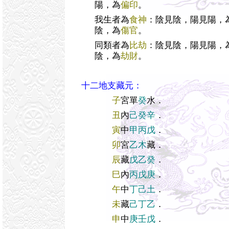
陽，為
偏印
。
我生者為
食神
：陰見陰，陽見陽，
陰，為
傷官
。
同類者為
比劫
：陰見陰，陽見陽，
陰，為
劫財
。
十二地支藏元：
子
宮單
癸
水．
丑
內
己癸辛
．
寅
中
甲丙戊
．
卯
宮
乙木
藏．
辰
藏
戊乙癸
．
巳
內
丙戊庚
．
午
中
丁己土
．
未
藏
己丁乙
．
申
中
庚壬戊
．