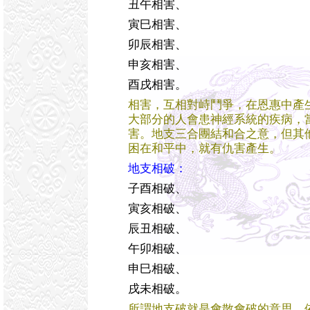
丑午相害、
寅巳相害、
卯辰相害、
申亥相害、
酉戌相害。
相害，互相對峙鬥爭，在恩惠中產
大部分的人會患神經系統的疾病，
害。地支三合團結和合之意，但其
困在和平中，就有仇害產生。
地支相破：
子酉相破、
寅亥相破、
辰丑相破、
午卯相破、
申巳相破、
戌未相破。
所謂地支破就是會散會破的意思。