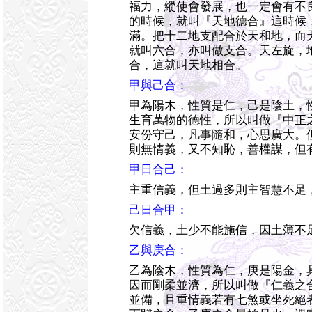
福力，縱使會發展，也一定會有不
的時候，就叫『天地德合』這時候
滿。把十二地支配合於天和地，而
就叫六合，亦叫做支合。天左旋，
合，這就叫天地相合。
甲與己合：
甲為陽木，性質是仁，己是陰土，
生育萬物的德性，所以叫做『中正
安份守己，凡事隨和，心思廣大。
則無情義，又不知恥，善權謀，但
甲日合己：
主重信義，但土過多則主智慧不足
己日合甲：
欠信義，土少不能施信，因土薄不
乙與庚合：
乙為陰木，性質為仁，庚是陽金，
因而剛柔並濟，所以叫做『仁義之
並備，且重情義若有七煞或坐死絕