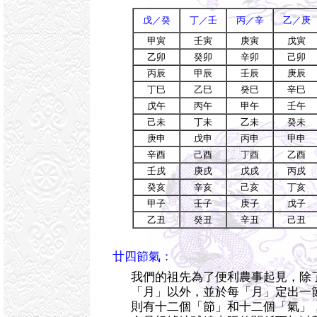
戊／癸
丁／壬
丙／辛
乙／庚
甲寅
壬寅
庚寅
戊寅
乙卯
癸卯
辛卯
己卯
丙辰
甲辰
壬辰
庚辰
丁巳
乙巳
癸巳
辛巳
戊午
丙午
甲午
壬午
己未
丁未
乙未
癸未
庚申
戊申
丙申
甲申
辛酉
己酉
丁酉
乙酉
壬戌
庚戌
戊戌
丙戌
癸亥
辛亥
己亥
丁亥
甲子
壬子
庚子
戊子
乙丑
癸丑
辛丑
己丑
廿四節氣：
我們的祖先為了便利農事起見，除
「月」以外，並於每「月」定出一
則有十二個「節」和十二個「氣」