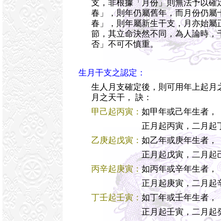
支，非根據「月份」則無法予以確
春」，則年仍屬舊年，而月份仍屬
春」，則年屬新生干支，月亦始屬
節，其立命決然不同，為人論時，
否」不可不慎重。
生月干支之認定：
生人月支確定後，則可用年上起月
月之天干， 訣：
甲己起丙寅：
如甲年或己年生者，
正月起丙寅，二月起丁卯
乙庚起戊寅：
如乙年或庚年生者，
正月起戊寅，二月起己卯
丙辛起庚寅：
如丙年或辛年生者，
正月起庚寅，二月起辛卯
丁壬起壬寅：
如丁年或壬年生者，
正月起壬寅，二月起癸卯