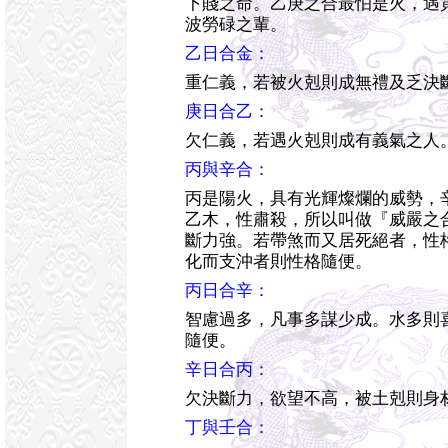
下賤之命。乙庚之合最怕是火，遇
波勞碌之輩。
乙日合金：
重仁義，若被火剋則成無禮及乏決
庚日合乙：
欠仁義，若遇火剋則成有義氣之人
丙與辛合：
丙是陽火，具有光輝燦爛的威勢，
乙木，性肅殺，所以叫做『威嚴之
斷力強。若帶煞而又居死絕者，性
化而支沖者則性格隨便。
丙日合辛：
智慮過多，凡事多謀少成。水多則
隨便。
辛日合丙：
欠決斷力，欲望不高，被土剋則身
丁與壬合：