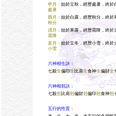
申月：
始於立秋，經歷處暑，終於
處暑
酉月：
始於白露，經歷秋分，終於
秋分
戌月：
始於寒露，經歷霜降，終於
霜降
亥月：
始於立冬，經歷小雪，終於
小雪
六神相生訣：
七殺
生
偏印
生
比肩
生
食神
生
偏財
生
六神相剋訣：
七殺
剋
比肩
剋
偏財
剋
偏印
剋
食神
剋
五行的性質：