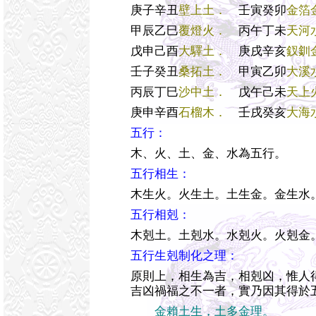
庚子辛丑
壁上土．
壬寅癸卯
金箔
甲辰乙巳
覆燈火．
丙午丁未
天河
戊申己酉
大驛土．
庚戌辛亥
釵釧
壬子癸丑
桑拓土．
甲寅乙卯
大溪
丙辰丁巳
沙中土．
戊午己未
天上
庚申辛酉
石榴木．
壬戌癸亥
大海
五行：
木、火、土、金、水為五行。
五行相生：
木生火。火生土。土生金。金生水
五行相剋：
木剋土。土剋水。水剋火。火剋金
五行生剋制化之理：
原則上，相生為吉，相剋凶，惟人
吉凶禍福之不一者，實乃因其得於
金賴土生，土多金理。