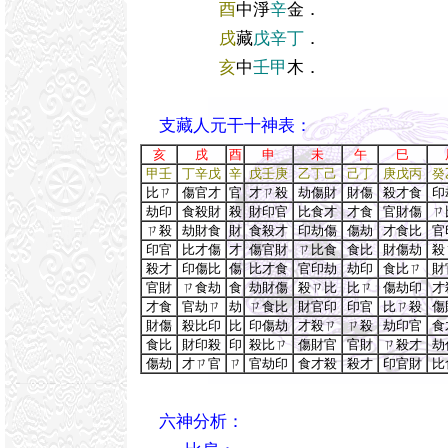
酉
中淨
辛
金．
戌
藏
戊辛丁
．
亥
中
壬甲
木．
支藏人元干十神表：
亥
戌
酉
申
未
午
巳
甲壬
丁辛戊
辛
戊壬庚
乙丁己
己丁
庚戊丙
癸
比ㄗ
傷官才
官
才ㄗ殺
劫傷財
財傷
殺才食
印
劫印
食殺財
殺
財印官
比食才
才食
官財傷
ㄗ
ㄗ殺
劫財食
財
食殺才
印劫傷
傷劫
才食比
官
印官
比才傷
才
傷官財
ㄗ比食
食比
財傷劫
殺
殺才
印傷比
傷
比才食
官印劫
劫印
食比ㄗ
財
官財
ㄗ食劫
食
劫財傷
殺ㄗ比
比ㄗ
傷劫印
才
才食
官劫ㄗ
劫
ㄗ食比
財官印
印官
比ㄗ殺
傷
財傷
殺比印
比
印傷劫
才殺ㄗ
ㄗ殺
劫印官
食
食比
財印殺
印
殺比ㄗ
傷財官
官財
ㄗ殺才
劫
傷劫
才ㄗ官
ㄗ
官劫印
食才殺
殺才
印官財
比
六神分析：