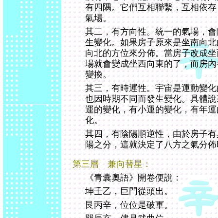
有四隅。它們互相聯繫，互相依存
氣場。
其二，有方向性。統一的氣場，會
生變化。如果房子原來是坐南向北
向北的方位來分佈。當房子改成坐
場就會變成坐西向東的了，而房內
變換。
其三，有時運性。宇宙是運動變化
也因時期不同而發生變化。具體說
運的變化，有小運的變化，有年運
化。
其四，有陰陽順逆性，由於房子有
陽之分，這就決定了八方之氣分佈
第三層 兼向替星：
《青囊奧語》開卷便說：
坤壬乙，巨門從頭出。
艮丙辛，位位是破軍。