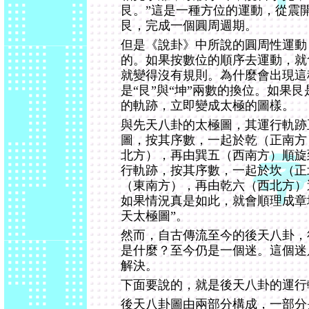
艮。”這是一種方位的運動，從震
艮，完成一個圓周週期。
但是《說卦》中所說的圓周性運動
的。如果按數位的順序去運動，就
就變得沒有規則。為什麼會出現這
是“艮”與“坤”兩數的換位。如果
的軌跡，立即變成太極的圖樣。
與先天八卦的太極圖，其運行軌跡
圖，按其序數，一起於乾（正南方
北方），再由巽五（西南方）順旋
行軌跡，按其序數，一起於坎（正
（東南方），再由乾六（西北方）
如果情況真是如此，就會順理成章地
天太極圖”。
然而，自古傳流至今的後天八卦，
是什麼？至今仍是一個迷。這個迷
解決。
下面要說的，就是後天八卦的運行
後天八卦圖由兩部分構成，一部分