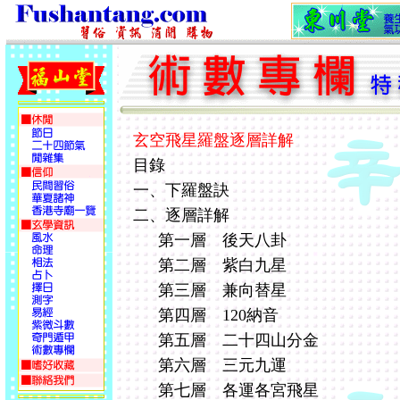
玄空飛星羅盤逐層詳解
目錄
一、下羅盤訣
二、逐層詳解
第一層 後天八卦
第二層 紫白九星
第三層 兼向替星
第四層 120納音
第五層 二十四山分金
第六層 三元九運
第七層 各運各宮飛星