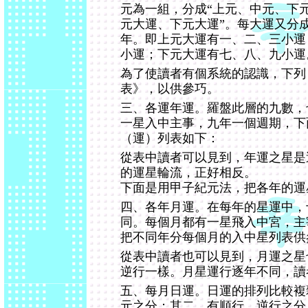
元為一組，分成“上元、中元、下元
元大運、下元大運”。每大運又分成
年。即上元大運有一、二、三小運
小運；下元大運有七、八、九小運
為了使讀者有個系統的認識，下列
表》，以供參巧。
三、各運年運。羅盤此層的九數，
一星入中主事，九年一個週期，下
（運）列表如下：
從表中讀者可以見到，年運之星是
的運星輪流，正好相反。
下面是用甲子紀元法，把各年的運
四、各年月運。在每年的星運中，
同。每個月都有一星飛入中宮，主
把不同年分每個月的入中星列表供
從表中讀者也可以見到，月運之星
逆行一樣。月星運行逐年不同，讀
五、每月日運。日運的排列比較複
元之分；其二，有順行、逆行之分