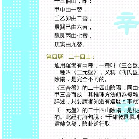
十三個山，即：
甲申由一替，
壬乙卯由二替，
辰巽巳由六替，
醜艮丙由七替，
庚寅由九替。
第四層 二十四山：
通用羅盤有兩種，一種叫《三合盤
一種叫《三元盤》，又稱《蔣氏盤
陰陽，是完全不同的。
《三合盤》的二十四山陰陽，同由
甲三合而成，其推理方法頗為複雜
詳述，只要讀者知道有這麼回事就
《三元盤》的二十四山陰陽，是根
的。此經有詩句說：“千維乾艮巽
震離兌癸，陰卦逆行取。
……