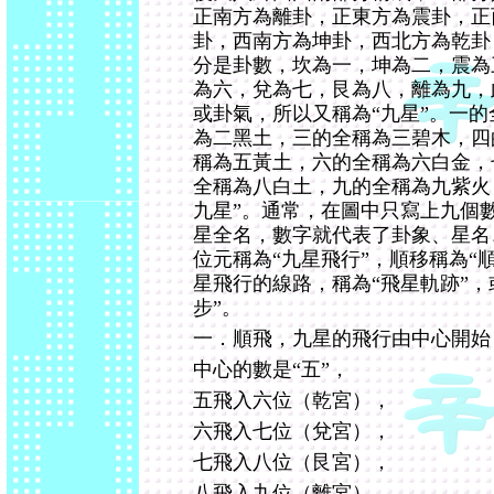
正南方為離卦，正東方為震卦，正
卦，西南方為坤卦，西北方為乾卦
分是卦數，坎為一，坤為二，震為
為六，兌為七，艮為八，離為九，
或卦氣，所以又稱為“九星”。一
為二黑土，三的全稱為三碧木，四
稱為五黃土，六的全稱為六白金，
全稱為八白土，九的全稱為九紫火，
九星”。通常，在圖中只寫上九個
星全名，數字就代表了卦象、星名
位元稱為“九星飛行”，順移稱為“順
星飛行的線路，稱為“飛星軌跡”，
步”。
一．順飛，九星的飛行由中心開始
中心的數是“五”，
五飛入六位（乾宮），
六飛入七位（兌宮），
七飛入八位（艮宮），
八飛入九位（離宮），