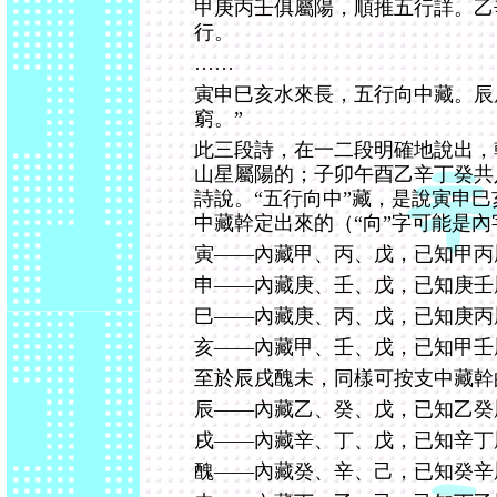
甲庚丙壬俱屬陽，順推五行詳。乙
行。
……
寅申巳亥水來長，五行向中藏。辰
窮。”
此三段詩，在一二段明確地說出，
山星屬陽的；子卯午酉乙辛丁癸共
詩說。“五行向中”藏，是說寅申
中藏幹定出來的（“向”字可能是內
寅――內藏甲、丙、戊，已知甲丙
申――內藏庚、壬、戊，已知庚壬
巳――內藏庚、丙、戊，已知庚丙
亥――內藏甲、壬、戊，已知甲壬
至於辰戌醜未，同樣可按支中藏幹
辰――內藏乙、癸、戊，已知乙癸
戌――內藏辛、丁、戊，已知辛丁
醜――內藏癸、辛、己，已知癸辛