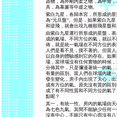
器物，為外剛內柔之物，為甲骨，
具，為幕簾等中虛之物。
紫白九星，各歸本宮，所形成的星
為“元旦盤”。但是，如果紫白九
和逆飛，就會出現九種順飛星盤和
由紫白九星運行所形成的星盤，表
成的氣場。不同方位的氣，就以不
佈，就是統一氣場在不同方位的表
人們是看不見，摸不著的。但當人
以自身的體驗感到它的存在。如果
場，當球場沒有任何實物的時候，
分佈其中，只是彌漫著統一的氣，
有量的區別。當人們在球場內建一
發生變化，房子內出現了天心，出
成有方位的氣。原先沒有質的區別
成了有不同性質和不同方位的氣了
點呢？
其一，有統一性。房內的氣場由天
為七色九氣。其間不能缺少任何一
沒有中心，不能只有中心而沒有八