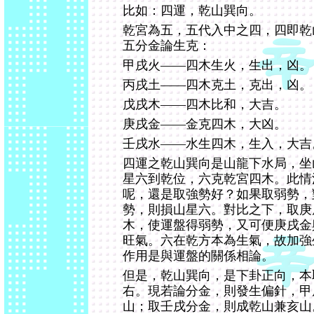
比如：四運，乾山巽向。
乾宮為五，五代入中之四，四即乾
五分金論生克：
甲戌火――四木生火，生出，凶。
丙戌土――四木克土，克出，凶。
戊戌木――四木比和，大吉。
庚戌金――金克四木，大凶。
壬戌水――水生四木，生入，大吉
四運之乾山巽向是山龍下水局，坐
星六到乾位，六克乾宮四木。此情
呢，還是取強勢好？如果取弱勢，
勢，則損山星六。對比之下，取庚
木，使運盤得弱勢，又可便庚戌金
旺氣。六在乾方本為生氣，故加強
作用是與運盤的關係相論。
但是，乾山巽向，是下卦正向，本
右。現若論分金，則發生偏針，甲
山；取壬戌分金，則成乾山兼亥山