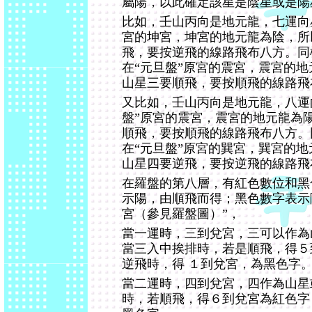
屬陽，以此確定該星是陰星或是陽
比如，壬山丙向是地元龍，七運向
宮的坤宮，坤宮的地元龍為陰，所
飛，要按逆飛的線路飛布八方。同
在“元旦盤”原宮的震宮，震宮的
山星三要順飛，要按順飛的線路飛
又比如，壬山丙向是地元龍，八運
盤”原宮的震宮，震宮的地元龍為
順飛，要按順飛的線路飛布八方。
在“元旦盤”原宮的巽宮，巽宮的
山星四要逆飛，要按逆飛的線路飛
在羅盤的第八層，有紅色數位和黑
示陽，由順飛而得；黑色數字表示
宮（參見羅盤圖）”，
當一運時，三到兌宮，三可以作為
當三入中挨排時，若是順飛，得５
逆飛時，得 １到兌宮，為黑色字
當二運時，四到兌宮，四作為山星
時，若順飛，得６到兌宮為紅色字