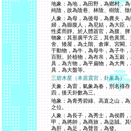
地象：為地，為田野，為鄉村，為
純陰，故為陰巷、林陰、樹陰、陰
人象：為母，為後母，為農夫，為
婦，為臌腹人，為尼姑，為大臣，
性柔而靜。於人體器官，為腹、脾
物象：其形廣平方正，其色黃黑、
舍、矮屋，為土階、倉庫、宮闕、
于動物，為牛，為母牛，為子牛，
百獸。於植物，為布帛，為五穀，
具，為方物，為平扁物，為大輿，
具，為大盤等。
三碧木星（本居震宮，卦象為）
天象：為雷，氣象為春，別名祿存
四，後天卦數為三。
地象：為青秀碧綠、高直之山，為
之位。
人象：為長子，為秀士，為侯爵，
甲，為將帥，為商旅，為盜賊。其
為肝，為足，為聲音，為發。