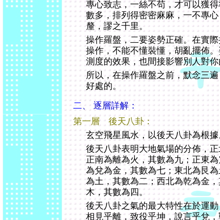
專心致志，一絲不苟，才可以獲得
數多，排列得密密麻麻，一不專心
釐，謬之千里。
操作羅盤，二要姿勢正確。在實際
操作，不能不懂裝懂，胡亂擺佈。
測度的效果，也間接影響別人對你
所以，在操作羅盤之前，默念三遍
好處的。
二、 逐層詳解：
第一層 後天八卦：
玄空飛星風水，以後天八卦為根據
後天八卦表明大地氣場的分佈，正
正南為離為火，其數為九；正東為
為兌為金，其數為七；東北為艮為
為土，其數為二；西北為乾為金，
木，其數為四。
後天八卦之氣的最大特性在於運動
相見乎離，致役乎坤，說言乎兌，