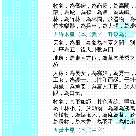
物象：為喬碑，為商廈，為高閣，
龍，為蛇，為鶴，為鷺，為馬鳴。
林，為竹林，為林園。於器物，為
竹木樂器，為兵車，為大轎，為燈
四綠木星（本居巽宮，卦象為）
天象：為風，氣象為春夏之間，別
卦序為五，後天卦數為四。
地象：居東南方位，為草木茂秀之
苑。
人象：為長女，為寡婦，為秀士，
工女，為護士。其性和而緩。于社
典獄，為婢妾，為富人工官。於人
眼，為口氣。
物象：其形如繩，其色青綠、翠綠
為山林小居。於動物，為雞為鵝鴨
於植物，為矮灌木，為麻為茶。於
為長物，為木香，為羽毛，為帕扇
五黃土星（本居中宮）