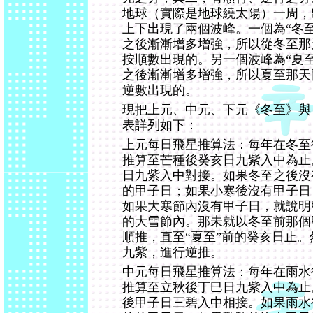
地球（實際是地球繞太陽）一周，
上下出現了兩個波峰。一個為“冬
之後漸漸增多增強，所以從冬至那
按順數出現的。另一個波峰為“夏
之後漸漸增多增強，所以夏至那天
逆數出現的。
現把上元、中元、下元《冬至》與
表詳列如下：
上元每日飛星推算法：每年在冬至
推算至芒種後癸亥日九紫入中為止
日九紫入中對接。如果冬至之後沒
的甲子日；如果小寒後沒有甲子日
如果大寒節內沒有甲子日，就說明
的大雪節內。那未就以冬至前那個
順推，直至“夏至”前的癸亥日止
九紫，進行逆推。
中元每日飛星推算法：每年在雨水
推算至立秋後丁巳日九紫入中為止
後甲子日三碧入中相接。如果雨水