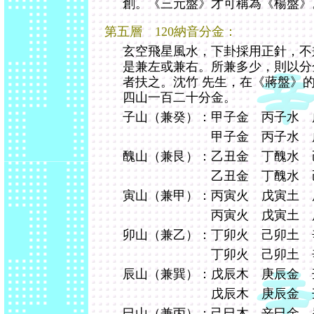
創。《三元盤》才可稱為《楊盤》
第五層 120納音分金：
玄空飛星風水，下卦採用正針，不
是兼左或兼右。所兼多少，則以分
者扶之。沈竹 先生，在《蔣盤》
四山一百二十分金。
子山（兼癸）：甲子金 丙子水 
甲子金 丙子水 戊子火
醜山（兼艮）：乙丑金 丁醜水 
乙丑金 丁醜水 己醜火
寅山（兼甲）：丙寅火 戊寅土 
丙寅火 戊寅土 庚寅木
卯山（兼乙）：丁卯火 己卯土 
丁卯火 己卯土 辛卯木
辰山（兼巽）：戊辰木 庚辰金 
戊辰木 庚辰金 壬辰水
巳山（兼丙）：己巳木 辛巳金 