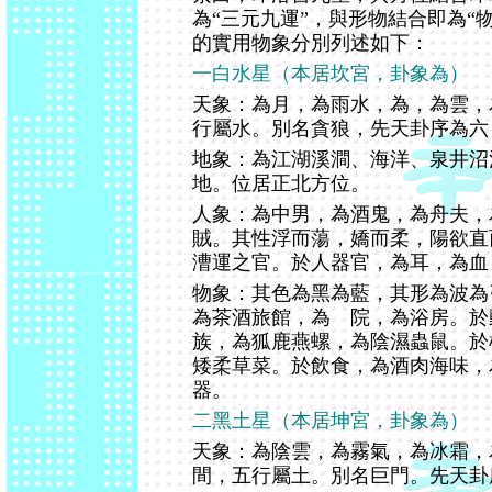
為“三元九運”，與形物結合即為“
的實用物象分別列述如下：
一白水星（本居坎宮，卦象為）
天象：為月，為雨水，為，為雲，
行屬水。別名貪狼，先天卦序為六
地象：為江湖溪澗、海洋、泉井沼
地。位居正北方位。
人象：為中男，為酒鬼，為舟夫，
賊。其性浮而蕩，嬌而柔，陽欲直
漕運之官。於人器官，為耳，為血
物象：其色為黑為藍，其形為波為
為茶酒旅館，為 院，為浴房。於
族，為狐鹿燕螺，為陰濕蟲鼠。於
矮柔草菜。於飲食，為酒肉海味，
器。
二黑土星（本居坤宮，卦象為）
天象：為陰雲，為霧氣，為冰霜，
間，五行屬土。別名巨門。先天卦