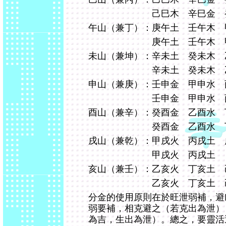
己巳木 辛巳金 癸巳水
午山（兼丁）：庚午土 壬午木 
庚午土 壬午木 甲午金
未山（兼坤）：辛未土 癸未木 
辛未土 癸未木 乙未金
申山（兼庚）：壬申金 甲申水 
壬申金 甲申水 丙申火
酉山（兼辛）：癸酉金 乙酉水 
癸酉金 乙酉水 丁酉火
戌山（兼乾）：甲戌火 丙戌土 
甲戌火 丙戌土 戊戌
亥山（兼壬）：乙亥火 丁亥土 
乙亥火 丁亥土 己亥
分金的使用原則在於旺泄弱補，避
弱要補，相克避之（若克出為泄）
為吉，生出為泄）。總之，要靈活