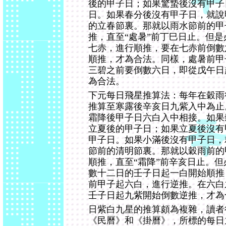
後的甲子日；如果驚蟄後沒有甲子
日。如果春分後沒有甲子日，就說
的立春節裏。那就以雨水節前的甲
推，直至“處暑”前丁巳日止。但
七赤，進行順推，要在七赤前倒數
順推，才為合法。同樣，處暑前甲
三碧之前要倒數六日，即從戊午日
為合法。
下元每日飛星推算法：每年在穀雨
推算至寒露後辛亥日九紫入中為止
霜降後甲子日六白入中相接。如果
立夏後的甲子日；如果立夏後沒有
甲子日。如果小滿後沒有甲子日，
節前的清明節裏。那就以穀雨前的
順推，直至“霜降”前辛亥日止。
數十二日的壬子日起一白開始順推
前甲子起六白，進行逆推。在六白
壬子日起九紫開始倒數逆推，才為
日紫白九星的推算頗為複雜，讀者
《民曆》和《掛曆》，所標的每日