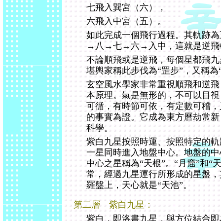
七飛入巽宮（六），
六飛入中宮（五）。
如此完成一個飛行過程。其軌跡為
→八→七→六→入中，這就是逆飛
不論順飛或是逆飛，每個星都飛九
堪輿家稱此步伐為“罡步”，又稱為
玄空風水學家非常重視順飛和逆飛
本原理。氣是無形的，不可以目視
可循，有時節可依，有定數可稽，
的事實為證。它成為東方曆劫常新
科學。
紫白九星按照時運、按照特定的軌
一星同時進入地盤中心。地盤的中
中心之星稱為“天根”。“月窟”和“
常，經過九星運行所形成的星盤，
羅盤上，天心就是“天池”。
第二層 紫白九星：
紫白，即洛書九星，與方位結合即