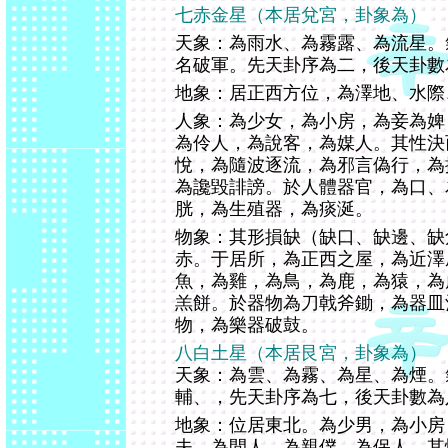
七赤金星（本居兌宮，卦象為）
天象：為雨水、為霧露、為流星。
名破軍。先天卦序為二，後天卦數
地象：居正西方位，為澤地、水際
人象：為少女，為小房，為妾為婢
為伶人，為說客，為媒人。其性決
悅，為隨波逐流，為邪言偽行，為
為讒毀誹謗。於人體器官，為口、
胱，為生殖器，為痰涎。
物象：其形損缺（缺口、缺邊、缺
赤。于居所，為正西之屋，為近澤
魚，為雞，為鳥，為鹿，為猿，為
羔餅。於器物為刀戟斧鋤，為器皿
物，為樂器破鼓。
八白土星（本居艮宮，卦象為）
天象：為雲、為霧、為星、為煙。
輔、，先天卦序為七，後天卦數為
地象：位居東北。為少男，為小房
夫，為閒人，為親僕，為保人。其