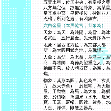
五黃土星，位居中央，有皇極之尊
八方無定位，故無定卦象。當某星
當其處中宮，皇權極位，控制八方
兇殘，所到之處，有凶無吉。
六白金星（本居乾宮，卦象為）
天象：為天，為純陽，為雪，為冰
名武曲，五行屬金。先天卦序為一
地象：居西北方位，為京都大郡，
所，為大圓用武之地，為戰場。
人象：為父，為老翁，為君主，為
商，為將帥，為德高望重之人，為
動而不息。於人體器官，為頭，為
焦。
物象：其形為圓，其色為白、玄黃
方，故大赤色）。於屋宅，為大廳
屋。于動物，為馬，為大象，為獅
豬。於植物，為圓果（水果、瓜果
寶、玉器、冠帽、圓鏡、鐘鼎、水
刀劍、炸彈、剛硬之器具。