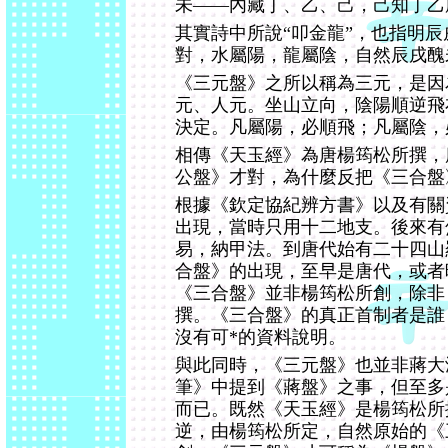
未――內藏丁、乙、己，己知丁乙
其實詩中所說“叩金龍”，也指明
對，水屬陽，龍屬陰，自然辰戌醜
《三元盤》之所以稱為三元，是因
元、人元。坐山立向，陰陽順逆飛
決定。凡屬陽，必順飛；凡屬陰，
相傳《天玉經》為唐楊筠松所撰，
公盤》才對，為什麼反把《三合盤
根據《欽定協紀辨方書》以及有關
出現，當時只用十二地支。後來有
易，納甲法。到唐代始有二十四山
合盤》的出現，至早是唐代，或者
《三合盤》並非楊筠松所創，除非
撰。《三合盤》的真正首制者是誰
沒有可*的資料說明。
與此同時，《三元盤》也並非蔣大
筆》中提到《蔣盤》之事，但至多
而已。既然《天玉經》是楊筠松所
逆，由楊筠松所定，自然原始的《