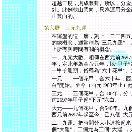
超越三度，則成兼卦。所以，分金
針。此例乾山巽向，只為運用分金
山兼向的。
第六層 三元九運：
在羅盤的這一層，刻上一二三四五
的總概念，通常稱為“三元九運”
上所有與時間有關的概念。
一、九元大數。相傳在西元前269
年，定此年為黃帝元年，以“甲子
一甲子週期，俗稱為“六十花甲”
一元――一個花甲，合六十年，西元
白”開始。至今（西元1983年止）
三元――三個花甲，合180年，分
前2697年甲子起“下元”六白。
大元――九個花甲，合540年。九
西元前2697年起至今，己八個“大
二、九運。把時間分大小連按起來
個“大運”，三個元為三個“大運”，