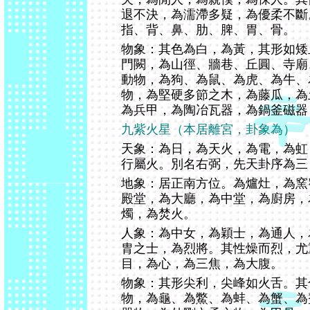
退不決，為濡滯多疑，為優柔不斷
指、背、鼻、肋、脾、胃、骨。
物象：其色為白，為黃，其形如矮
門闕，為山徑、牆巷、丘圓、寺廟
動物，為狗、為鼠、為虎、為牛、
物，為堅硬多節之木，為藤瓜，為
為兵甲，為陶冶瓦器，為鍋釜磁器
九紫火星（本居離宮，卦象為）
天象：為日，為天火，為電，為虹
行屬火。別名右弼，先天卦序為三
地象：居正南方位。為爐灶，為窯
殿堂，為大廳，為中堂，為廚房，
燭，為焚火。
人象：為中女，為穎士，為通人，
胄之士，為烈將。其性燥而烈，尤
目，為心，為三焦，為大腹。
物象：其形尖利，尖峰如火舌。其
物，為龜、為鱉、為蚌、為蟹、為