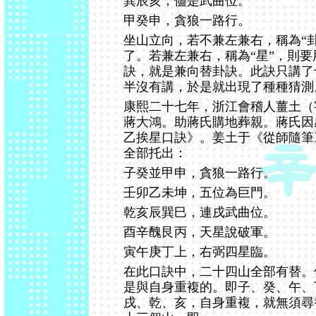
巽辰亥，儘是武曲位。
甲癸申，貪狼一路行。
坐山立向，若不兼左兼右，稱為“
了。若兼左兼右，稱為“星”，則
訣，就是兼向替卦訣。此訣只講了
半沒有講，於是就出現了種種猜測
康熙二十七年，浙江會稽人薑土（
蔣大鴻。助蔣氏購地葬親。蔣氏因
乙挨星口訣》。姜土于《從師隨筆
全部托出：
子癸並甲申，貪狼一路行。
壬卯乙未坤，五位為巨門。
乾亥辰巽巳，連戌武曲位。
酉辛醜艮丙，天星說破軍。
寅午庚丁上，右弼四星臨。
在此口訣中，二十四山全部有替。
是與自身重複的。即子、癸、午、
戌、乾、亥，自身重複，就無須尋