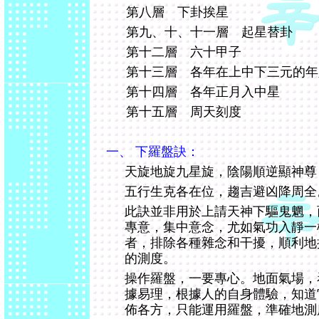
第八層 下卦挨星
第九、十、十一層 起星替卦
第十二層 六十甲子
第十三層 各年在上中下三元的年
第十四層 各年正月入中星
第十五層 周天刻度
一、 下羅盤訣：
天旋地旋九星旋，陰陽順逆顯神尊
五行生克各在位，趨吉避凶降周全
此訣並非用於上請天神下驅鬼魍，
專意，集中意念，尤如氣功入靜一
者，排除各種雜念和干擾，順利地
的測度。
操作羅盤，一要專心。地面氣場，
據易理，根據人的自身體驗，知道
佈各方，只能運用羅盤，準確地測