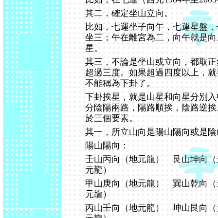
其二，確定坐山立向。
比如，七運坐子向午，七運星盤，
坐三；午在離宮為二，向午就是向
星。
其三，不論是坐山或立向，都取正
超過三度。如果超過四度以上，就
不能稱為下卦了。
下卦挨星，就是山星和向星分別入
分陰陽兩路，陽路順挨，陰路逆挨
於三個要素。
其一，所立山向是陽山陽向或是陰
陽山陽向：
壬山丙向（地元龍） 艮山坤向（
元龍）
甲山庚向（地元龍） 巽山乾向（
元龍）
丙山壬向（地元龍） 坤山艮向（