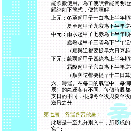
能照搬使用。為了使讀者能簡明地
歸納如下簡式，便於理解：
上元：冬至起甲子一白為上半年順
夏至起甲子九紫為下半年逆
中元：雨水起甲子七赤為上半年順
處暑起甲子三碧為下半年逆
（順與逆都要提早六日算起
下元：穀雨起甲子四綠為上半年順
霜降起甲子六白為下半年逆
（順與逆都要提早十二日算
六、時運。在每日的氣運中，每個
辰）的氣運各有不同。每個時辰都
支日的不同，根據冬至後與夏至後
逆飛之分。
第七層 各運各宮飛星：
此層是一至九分別入中，所形成的
宮”：