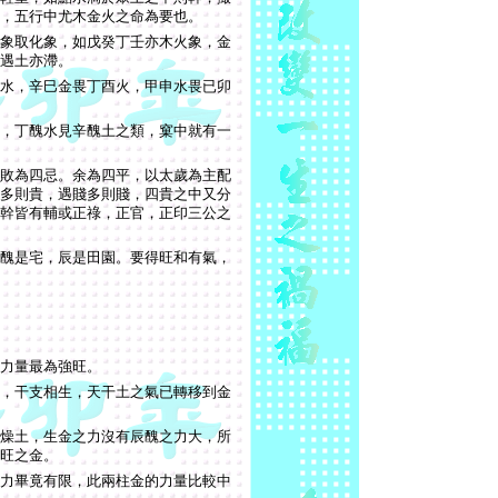
，五行中尤木金火之命為要也。
象取化象，如戊癸丁壬亦木火象，金
遇土亦滯。
水，辛巳金畏丁酉火，甲申水畏已卯
，丁醜水見辛醜土之類，窠中就有一
敗為四忌。余為四平，以太歲為主配
多則貴，遇賤多則賤，四貴之中又分
幹皆有輔或正祿，正官，正印三公之
醜是宅，辰是田園。要得旺和有氣，
力量最為強旺。
，干支相生，天干土之氣已轉移到金
燥土，生金之力沒有辰醜之力大，所
旺之金。
力畢竟有限，此兩柱金的力量比較中