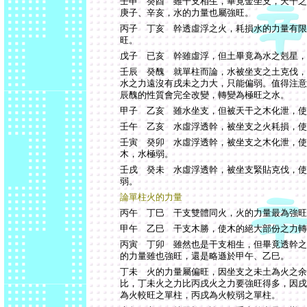
壬申 癸酉 雖干支相生，畢竟金坐支，天干之
庚子、辛亥，水的力量也屬強旺。
丙子 丁亥 幹透虛浮之火，耗損水的力量有限
旺。
戊子 已亥 幹雖虛浮，但土畢竟為水之剋星，
壬辰 癸醜 就單柱而論，水被坐支之土克伐，
水之力遠沒有戌未之力大，只能偏弱。值得注意
辰醜的性質會完全改變，轉變為極旺之水。
甲子 乙亥 雖水坐支，但被天干之木化泄，使
壬午 乙亥 水虛浮透幹，被坐支之火耗損，使
壬寅 癸卯 水虛浮透幹，被坐支之木化泄，使
木，水極弱。
壬戌 癸未 水虛浮透幹，被坐支緊貼克伐，使
弱。
論單柱火的力量
丙午 丁巳 干支雙體同火，火的力量最為強旺
甲午 乙巳 干支木勝，使木的絕大部份之力轉
丙寅 丁卯 雖然也是干支相生，但畢竟透幹之
的力量雖也強旺，還是略遜於甲午、乙巳。
丁未 火的力量屬偏旺，因坐支之未土為火之余
比，丁未火之力比丙戌火之力要強旺得多，因戌
為火較旺之單柱，丙戌為火較弱之單柱。