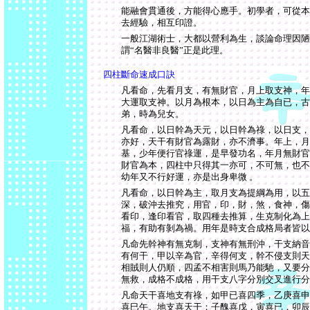
能融會貫通後，方能得心應手。初學者，可從本
去經驗，相互印證。
一般江湖術士，大都以營利為生，談論命理因陋
謂“名醫非良醫”正是此理。
四柱斷命速成口訣
凡看命，先看月支，有無財官，月上取支神，年
大運取支神。以月為根本，以日為主為自已，古
弟，時為兒女。
凡看命，以日幹為天元，以日幹為祿，以日支，
亦好，天干有財官為露財，亦不濟事。年上，月
基，少年便行官祿運，是早發功名，年月無財官
財官為本，四柱中只得其一亦可，不可無，也不
幼年又不行好運，亦是出身卑微 。
凡看命，以日幹為主，取月支為提綱為用，以五
深，破沖去推究，用官，印，財，煞，食神，傷
看印，逢印看官，取四種去推算，生克制化為上
福，有助有剝為禍。用年是時支合成格局者皆以
凡命先幹神有無克制，支神有無刑沖，干支納音
有何干，甲以辛為官，辛得何支，幹不侵支則天
相賊則人仍順，四孟不相害則馬乃能馳，又要分
無救，成格不成格，用干支八字分別交叉進行分
凡命天干喜地支有祿，如甲已喜四季，乙庚喜申
喜巳午。地支喜天干；子醜喜戊，寅喜已，卯辰