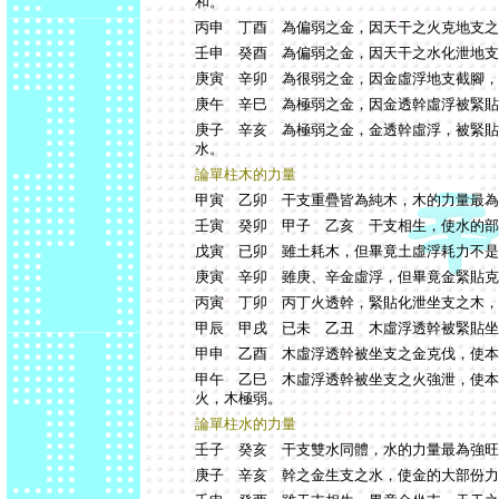
和。
丙申 丁酉 為偏弱之金，因天干之火克地支之
壬申 癸酉 為偏弱之金，因天干之水化泄地支
庚寅 辛卯 為很弱之金，因金虛浮地支截腳，
庚午 辛巳 為極弱之金，因金透幹虛浮被緊貼
庚子 辛亥 為極弱之金，金透幹虛浮，被緊貼
水。
論單柱木的力量
甲寅 乙卯 干支重疊皆為純木，木的力量最為
壬寅 癸卯 甲子 乙亥 干支相生，使水的部
戊寅 已卯 雖土耗木，但畢竟土虛浮耗力不是
庚寅 辛卯 雖庚、辛金虛浮，但畢竟金緊貼克
丙寅 丁卯 丙丁火透幹，緊貼化泄坐支之木，
甲辰 甲戌 已未 乙丑 木虛浮透幹被緊貼坐
甲申 乙酉 木虛浮透幹被坐支之金克伐，使本
甲午 乙巳 木虛浮透幹被坐支之火強泄，使本
火，木極弱。
論單柱水的力量
壬子 癸亥 干支雙水同體，水的力量最為強旺
庚子 辛亥 幹之金生支之水，使金的大部份力