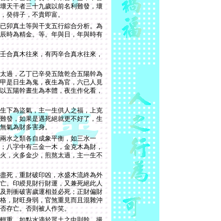
壞天干者三十九歲以前名利難發，壞
，癸得子，不貴即富。
已卯真土等與干支五行綜合分析。為
辰時為精金。等。年與日，年與時有
壬合真木往來，有丙辛合真水往來，
太過，乙丁已辛癸五陰乾合五陽幹為
甲是日生為鬼，夜生為官，六已人見
以五陽幹晝生為本體，夜生作化看，
生下為盜氣，主一生供人之福，上克
難發，如果是遇死絕就更不好了，生
無氣為財多害身。
兩水之類各自成象平衡，如三水一
；八字中有三金一木，金克木為財，
火，火多金少，煎熬太過，主一生不
盡死，重財破印凶，水盛木流終為外
亡。印綬見財行財運，又兼死絕此人
及刑衝破害歲運相並必死；正財偏財
格，財旺身弱，官煞重見而且混雜沖
否存亡。否則被人作笑。
輕重，如點水滴於眾土之中則幹，撮