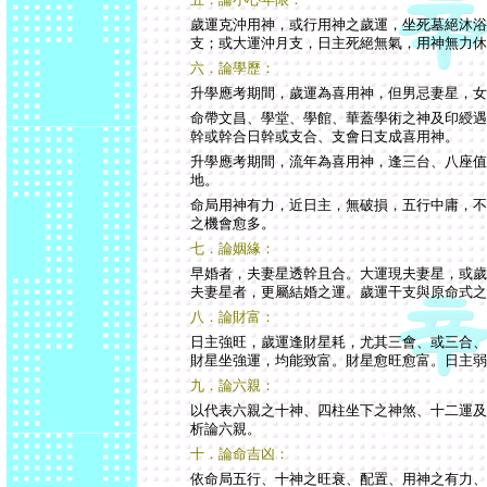
歲運克沖用神，或行用神之歲運，坐死墓絕沐浴
支；或大運沖月支，日主死絕無氣，用神無力休
六．論學歷：
升學應考期間，歲運為喜用神，但男忌妻星，女
命帶文昌、學堂、學館、華蓋學術之神及印綬遇
幹或幹合日幹或支合、支會日支成喜用神。
升學應考期間，流年為喜用神，逢三台、八座值
地。
命局用神有力，近日主，無破損，五行中庸，不
之機會愈多。
七．論姻緣：
早婚者，夫妻星透幹且合。大運現夫妻星，或歲
夫妻星者，更屬結婚之運。歲運干支與原命式之
八．論財富：
日主強旺，歲運逢財星耗，尤其三會、或三合、
財星坐強運，均能致富。財星愈旺愈富。日主弱
九．論六親：
以代表六親之十神、四柱坐下之神煞、十二運及
析論六親。
十．論命吉凶：
依命局五行、十神之旺衰、配置、用神之有力、