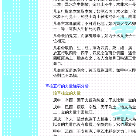
土放于眾水之中則散。金非土不生，木非水不長
凡五行取象本象取本象，如甲乙丙丁木火象，化
水象不可見土，如見土為土雜水混金不清，歲運
凡命主本逢歲運，不可遇死地，如丙寅火畏乙卯
土，等，這與人生怕死同義。
凡命最怕鬼克，而窠鬼最毒，如丙子水見庚子土
位相克。
凡看命取胎，生，旺，庫為四貴。死，絕，病，
於五行取四貴，四平，四忌之位而分貴賤，遇貴
四旺庫為上，胎為次之，若人命胎月日時遇三貴
命也。
凡命前五辰為宅舍，後五辰為田園。如甲申人即
否則也不為福。
單柱五行的力量強弱分析
論單柱金的力量
庚申 辛酉 因干支皆為純金，干支比和，金的
戊申 已酉 庚辰 辛醜 天干為土，地支為金
上，金的力量非常強旺。
庚戌 辛未 雖然也為干支相生，但畢竟戌未為
以金的力量也沒有庚辰、辛醜強旺，它們屬於較
甲申 乙酉 干支相克，甲乙木耗金之力，但耗