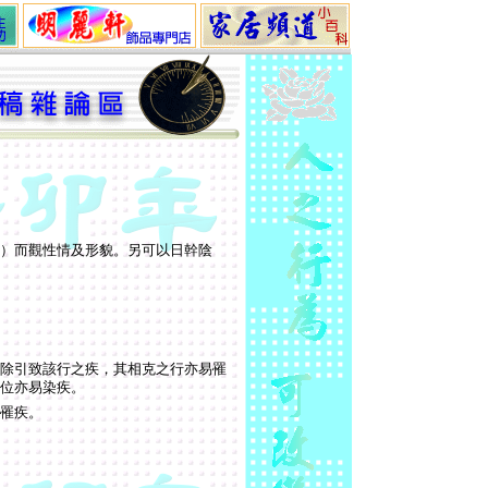
）而觀性情及形貌。另可以日幹陰
除引致該行之疾，其相克之行亦易罹
位亦易染疾。
罹疾。