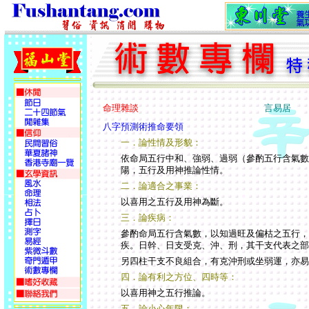
命理雜談
言易居
八字預測術推命要領
一．論性情及形貌：
依命局五行中和、強弱、過弱（參酌五行含氣數
陽，五行及用神推論性情。
二．論適合之事業：
以喜用之五行及用神為斷。
三．論疾病：
參酌命局五行含氣數，以知過旺及偏枯之五行，
疾。日幹、日支受克、沖、刑，其干支代表之部
另四柱干支不良組合，有克沖刑或坐弱運，亦易
四．論有利之方位、四時等：
以喜用神之五行推論。
五．論小心年限：