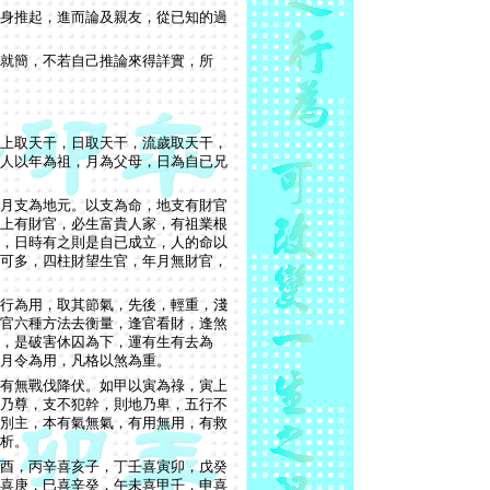
身推起，進而論及親友，從已知的過
就簡，不若自己推論來得詳實，所
上取天干，日取天干，流歲取天干，
人以年為祖，月為父母，日為自已兄
月支為地元。以支為命，地支有財官
上有財官，必生富貴人家，有祖業根
，日時有之則是自已成立，人的命以
可多，四柱財望生官，年月無財官，
行為用，取其節氣，先後，輕重，淺
官六種方法去衡量，逢官看財，逢煞
，是破害休囚為下，運有生有去為
月令為用，凡格以煞為重。
有無戰伐降伏。如甲以寅為祿，寅上
乃尊，支不犯幹，則地乃卑，五行不
別主，本有氣無氣，有用無用，有救
析。
酉，丙辛喜亥子，丁壬喜寅卯，戊癸
喜庚，巳喜辛癸，午未喜甲壬，申喜