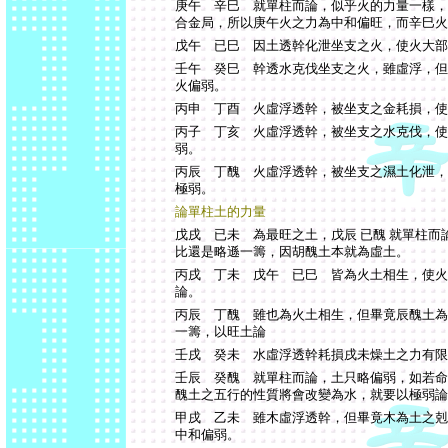
庚午 辛巳 就單柱而論，似乎火的力量一樣，
合金局，所以庚午火之力為中和偏旺，而辛巳火
戊午 已巳 因土透幹化泄坐支之火，使火大部
壬午 癸巳 幹透水克伐坐支之火，雖虛浮，但
火偏弱。
丙申 丁酉 火虛浮透幹，被坐支之金耗損，使
丙子 丁亥 火虛浮透幹，被坐支之水克伐，使
弱。
丙辰 丁醜 火虛浮透幹，被坐支之濕土化泄，
極弱。
論單柱土的力量
戊戌 已未 為最旺之土，戊辰 已醜 就單柱
比還是略遜一籌，因胡醜土本就為虛土。
丙戌 丁未 戊午 已巳 皆為火土相生，使火
論。
丙辰 丁醜 雖也為火土相生，但畢竟辰醜土為
一籌，以旺土論
壬戌 癸未 水虛浮透幹耗損戌未燥土之力有限
壬辰 癸醜 就單柱而論，土只略偏弱，如若命
醜土之五行的性質將會改變為水，就要以極弱論
甲戌 乙未 雖木虛浮透幹，但畢竟木為土之剋
中和偏弱。