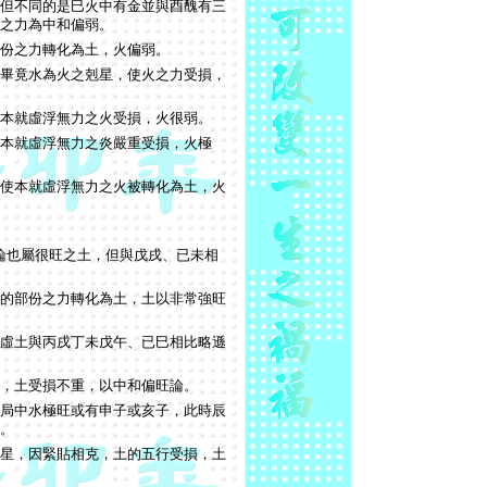
但不同的是巳火中有金並與酉醜有三
之力為中和偏弱。
份之力轉化為土，火偏弱。
畢竟水為火之剋星，使火之力受損，
本就虛浮無力之火受損，火很弱。
本就虛浮無力之炎嚴重受損，火極
使本就虛浮無力之火被轉化為土，火
而論也屬很旺之土，但與戊戌、已未相
的部份之力轉化為土，土以非常強旺
虛土與丙戌丁未戊午、已巳相比略遜
，土受損不重，以中和偏旺論。
局中水極旺或有申子或亥子，此時辰
。
星，因緊貼相克，土的五行受損，土