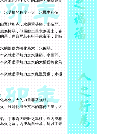
水只能化泄坐支金的部份力量略遜於
，水受損的程度不大，水屬中和偏
因緊貼相克，水嚴重受損，水偏弱。
應為極弱，但辰醜土畢竟為濕土，克
的是，原命局若有申子或亥子，此時
水的部份力轉化為木，水偏弱。
本來就虛浮無力之水受損，水極弱。
本來不虛浮無力之水的大部份轉化為
本來就虛浮無力之水嚴重受傷，水極
。
化為火，火的力量非常強旺。
火，只能化泄坐支木的部份力量，火
氣，丁未為火較旺之單柱，與丙戌相
為火之墓，丙戌為自坐墓，所以丁未