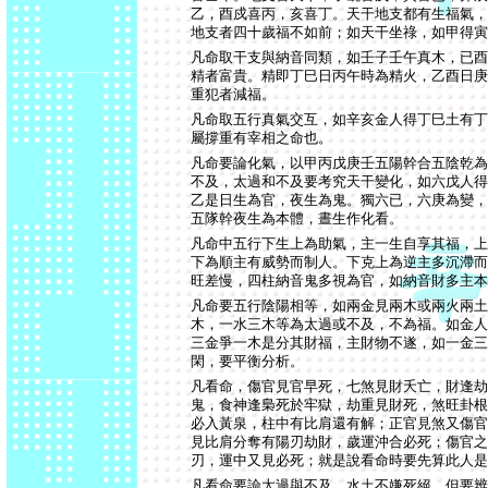
乙，酉戍喜丙，亥喜丁。天干地支都有生福氣，
地支者四十歲福不如前；如天干坐祿，如甲得寅
凡命取干支與納音同類，如壬子壬午真木，已酉
精者富貴。精即丁巳日丙午時為精火，乙酉日庚
重犯者減福。
凡命取五行真氣交互，如辛亥金人得丁巳土有丁
屬撐重有宰相之命也。
凡命要論化氣，以甲丙戊庚壬五陽幹合五陰乾為
不及，太過和不及要考究天干變化，如六戊人得
乙是日生為官，夜生為鬼。獨六已，六庚為變，
五隊幹夜生為本體，晝生作化看。
凡命中五行下生上為助氣，主一生自享其福，上
下為順主有威勢而制人。下克上為逆主多沉滯而
旺差慢，四柱納音鬼多視為官，如納音財多主本
凡命要五行陰陽相等，如兩金見兩木或兩火兩土
木，一水三木等為太過或不及，不為福。如金人
三金爭一木是分其財福，主財物不遂，如一金三
閑，要平衡分析。
凡看命，傷官見官早死，七煞見財夭亡，財逢劫
鬼，食神逢梟死於牢獄，劫重見財死，煞旺卦根
必入黃泉，柱中有比肩還有解；正官見煞又傷官
見比肩分奪有陽刃劫財，歲運沖合必死；傷官之
刃，運中又見必死；就是說看命時要先算此人是
凡看命要論太過與不及，水土不嫌死絕，但要辨