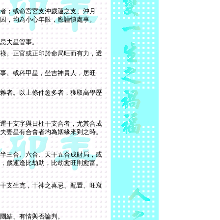
者；或命宮宮支沖歲運之支、沖月
囚，均為小心年限，應謹慎處事。
忌夫星管事。
祿。正官或正印於命局旺而有力，透
事。或科甲星，坐吉神貴人，居旺
雜者。以上條件愈多者，獲取高學歷
運干支字與日柱干支合者，尤其合成
夫妻星有合會者均為姻緣來到之時。
半三合、六合、天干五合成財局，或
，歲運逢比劫助，比劫愈旺則愈富。
干支生克，十神之喜忌、配置、旺衰
團結、有情與否論判。