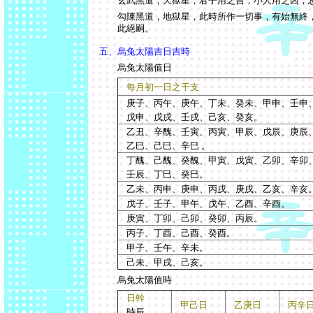
玄武黑道，天獄星，君子用之吉，小人用之凶，
勾陳黑道，地獄星，此時所作一切事，有始無終
此絕嗣。
五、烏兔太陽吉日吉時
烏兔太陽值日
每月初一日之干支
庚子、丙午、庚午、丁未、癸未、甲申、壬申
戊申、戊戌、壬戌、己亥、癸亥。
乙丑、辛醜、壬寅、丙寅、甲辰、戊辰、庚辰
乙巳、己巳、辛巳
。
丁醜、己醜、癸醜、甲寅、戊寅、乙卯、辛卯
壬辰、丁巳、癸巳。
乙未、丙申、庚申、丙戌、庚戌、乙亥、辛亥
戊子、壬子、甲午、戊午、乙酉、辛酉。
庚寅、丁卯、己卯、癸卯、丙辰。
丙子、丁酉、己酉、癸酉。
甲子、壬午、辛未。
己未、甲戌、己亥。
烏兔太陽值時
日幹
甲己日
乙庚日
丙辛
時辰