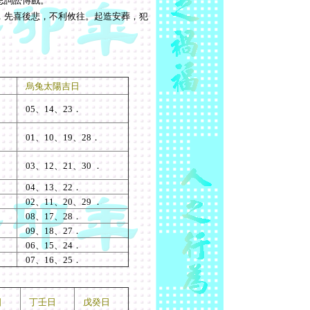
忌詞訟博戲。
，先喜後悲，不利攸往。起造安葬，犯
烏兔太陽吉日
、
05
、
14
、
23．
、
01
、
10
、
19
、
28．
、
03
、
12
、
21
、
30 ．
。
04
、
13
、
22．
02
、
11
、
20
、
29 ．
08
、
17
、
28．
09
、
18
、
27．
06
、
15
、
24．
07
、
16
、
25．
日
丁壬日
戊癸日