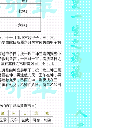
（二坤）
（七兌）
月
（六乾）
八
、
十一
月由坤宮起甲子，
三
、
六
、
仍要由此日所屬之月的宮位數由甲子數
宮起甲子日，按
一
坎
二
坤
三
震
四
巽
五
中
子數到癸亥，一日跳一宮，看所選日之
，落在其餘之宮即爲凶日，不可用。
二月是由坤宮起甲子，按
一
坎
二
坤
三
震
癸酉在坤，再連數九天，壬午在坤，再
再連數九天，己酉在坤，則庚戌在
三
甲寅在
七
兌，乙卯在
八
艮。所選乙卯日
旁
”
的字即爲黃道吉日）
遙
何
日
還
鄉
玉堂
天牢
玄武
司命
勾陳