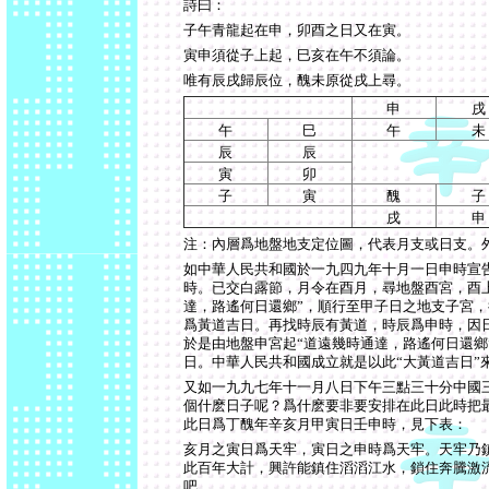
詩曰：
子午青龍起在申，卯酉之日又在寅。
寅申須從子上起，巳亥在午不須論。
唯有辰戌歸辰位，醜未原從戌上尋。
申
戌
午
巳
午
未
辰
辰
寅
卯
子
寅
醜
子
戌
申
注：內層爲地盤地支定位圖，代表月支或日支。
如中華人民共和國於
一九四九
年
十
月
一
日申時宣
時。已交白露節，月令在酉月，尋地盤酉宮，酉
達，路遙何日還鄉
”
，順行至甲子日之地支子宮，
爲黃道吉日。再找時辰有黃道，時辰爲申時，因
於是由地盤申宮起
“
道遠幾時通達，路遙何日還鄉
日。中華人民共和國成立就是以此
“
大黃道吉日
”
又如
一九九七
年
十一
月
八
日下午三點三十分中國
個什麽日子呢？爲什麽要非要安排在此日此時把
此日爲丁醜年辛亥月甲寅日壬申時，見下表：
亥月之寅日爲天牢，寅日之申時爲天牢。天牢乃
此百年大計，興許能鎮住滔滔江水，鎖住奔騰激
吧。