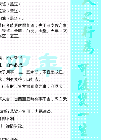
朱雀（黑道）、
玉堂（黃道）、
勾陳（黑道）。
某日各時辰的黑黃道，先用日支確定青
、朱雀、金匱、白虎、玉堂、天牢、玄
冬至、夏至。
成，所求皆得。
往，怕作必成。
女子用事，吉。宜嫁娶，不宜整戎伍。
成，利有攸往，出行吉。
出行有財，宜文書喜慶之事，利見大
事大吉，從酉至丑時有事不吉，即白天
動作謀爲皆不宜用，大忌詞訟。
餘都不利。
用，謹防爭訟。
。