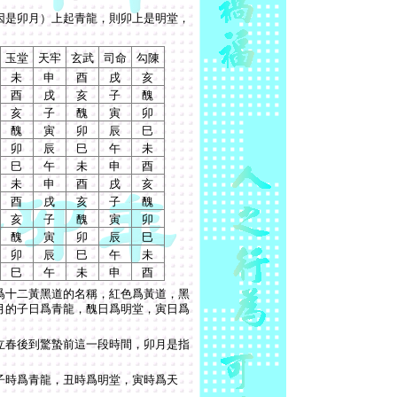
因是卯月）上起青龍，則卯上是明堂，
玉堂
天牢
玄武
司命
勾陳
未
申
酉
戌
亥
酉
戌
亥
子
醜
亥
子
醜
寅
卯
醜
寅
卯
辰
巳
卯
辰
巳
午
未
巳
午
未
申
酉
未
申
酉
戌
亥
酉
戌
亥
子
醜
亥
子
醜
寅
卯
醜
寅
卯
辰
巳
卯
辰
巳
午
未
巳
午
未
申
酉
爲十二黃黑道的名稱，紅色爲黃道，黑
月的子日爲青龍，醜日爲明堂，寅日爲
立春後到驚蟄前這一段時間，卯月是指
子時爲青龍，丑時爲明堂，寅時爲天