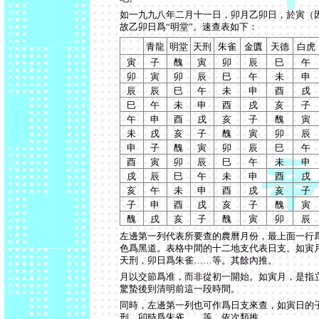
如
一九九八
年二月十一日，卯月乙卯日，於寅（
故乙卯日爲
“
明堂
”
。速查表如下：
青龍
明堂
天刑
朱雀
金匱
天德
白虎
寅
子
醜
寅
卯
辰
巳
午
卯
寅
卯
辰
巳
午
未
申
辰
辰
巳
午
未
申
酉
戌
巳
午
未
申
酉
戌
亥
子
午
申
酉
戌
亥
子
醜
寅
未
戌
亥
子
醜
寅
卯
辰
申
子
醜
寅
卯
辰
巳
午
酉
寅
卯
辰
巳
午
未
申
戌
辰
巳
午
未
申
酉
戌
亥
午
未
申
酉
戌
亥
子
子
申
酉
戌
亥
子
醜
寅
醜
戌
亥
子
醜
寅
卯
辰
左邊第一列代表所要查的農曆月份，最上面一行
色爲黑道。表格中間的十二地支代表日支。如寅
天刑，卯日爲朱雀
……
等。其餘內推。
月以交節爲准，而非從初一開始。如寅月，是指
驚蟄後到清明前這一段時間。
同時，左邊第一列也可作爲日支來查，如寅日的
刑，卯時爲朱雀
……
等，依次類推。