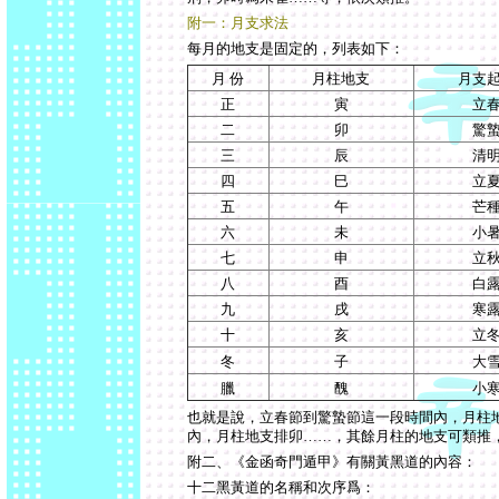
附
一
：月支求法
每月的地支是固定的，列表如下：
月 份
月柱地支
月支
正
寅
立
二
卯
驚
三
辰
清
四
巳
立
五
午
芒
六
未
小
七
申
立
八
酉
白
九
戌
寒
十
亥
立
冬
子
大
臘
醜
小
也就是說，立春節到驚蟄節這一段時間內，月柱
內，月柱地支排卯
……
，其餘月柱的地支可類推
附
二
、《金函奇門遁甲》有關黃黑道的內容：
十二黑黃道的名稱和次序爲：