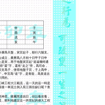
申
子
酉
寅
戌
辰
亥
午
外層爲天盤，寅宮起子，順行六陽支。
告成立，農曆爲八月初十日甲子日申
上是寅，再于地盤寅宮起
“
道遠幾時通
得
“
還
”
字，還有
“
走之
”
旁，爲司命，
日支爲子，便尋地盤子宮，子上爲申，
”
，申宮爲
“
道
”
字，是青龍，爲黃道吉
來擇的。
三峽工程大江截流，這一天的這一時是
最後一車泥土倒入長江填住缺口呢？查
鎮神星。雖屬黑道凶日，但以毒攻毒，
流，順利地建設這一跨世紀的偉大工程