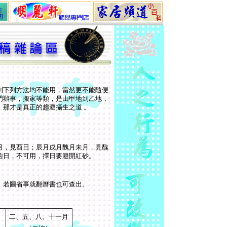
則下列方法均不能用，當然更不能隨便
門辦事，搬家等類，是由甲地到乙地，
那才是真正的趨避攝生之道 。
月，見酉日；辰月戌月醜月未月，見醜
凶日，不可用，擇日要避開紅砂。
，若圖省事就翻曆書也可查出。
二
、
五
、
八
、
十一
月