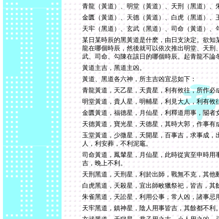
青龍（黃道）、明堂（黃道）、天刑（黑道）、
金匱（黃道）、天德（黃道）、白虎（黑道）、
天牢（黑道）、玄武（黑道）、司命（黃道）、
某日某時辰的黑黃道是什麽，由日支決定。欲知
龍在哪個時辰，然後就可以依次推出明堂、天刑
武、司命、勾陳在該日的哪個時辰。起青龍不論
黃道主吉，黑道主凶。
黃道、黑道各六神，所主吉凶宜忌如下：
青龍黃道，天乙星，天貴星，利有攸往，所作必
明堂黃道，貴人星，明輔星，利見大人，利有攸
金匱黃道，福德星，月仙星，利釋道用事，閽者
天德黃道，寶光星，天德星，其時大郭，作事有
玉堂黃道，少微星，天開星，百事吉，求事成，
人，利安葬，不利泥竈。
司命黃道，鳳輦星，月仙星，此時從寅至申時用
吉，晚上不利。
天刑黑道，天刑星，利於出師，戰無不克，其他
白虎黑道，天殺星，宜出師畋獵祭祀，皆吉，其
朱雀黑道，天訟星，利用公事，常人凶，諸事忌
天牢黑道，鎮神星，陰人用事皆吉，其餘都不利