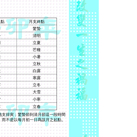
起點
月支終點
春
驚蟄
蟄
清明
明
立夏
夏
芒種
種
小暑
暑
立秋
秋
白露
露
寒露
露
立冬
冬
大雪
雪
小寒
寒
立春
地支排寅；驚蟄節到清月節這一段時間
，而不是以每月初一日爲該月之起點。