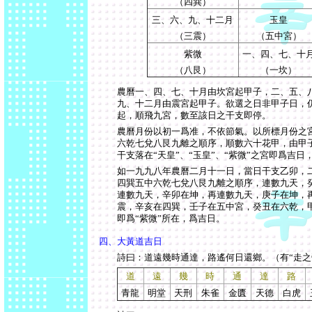
（四巽）
三
、
六
、
九
、
十二
月
玉皇
（三震）
（五中宮）
紫微
一
、
四
、
七
、
十
（八艮）
（一坎）
農曆
一
、
四
、
七
、
十
月由坎宮起甲子，
二
、
五
、
九
、
十二
月由震宮起甲子。欲選之日非甲子日，
起，順飛九宮，數至該日之干支即停。
農曆月份以初一爲准，不依節氣。以所標月份之
六
乾
七
兌
八
艮
九
離之順序，順數六十花甲，由甲
干支落在
“
天皇
”
、
“
玉皇
”
、
“
紫微
”
之宮即爲吉日
如
一九九八
年農曆二月十一日，當日干支乙卯，
四
巽
五
中
六
乾
七
兌
八
艮
九
離之順序，連數九天，
連數九天，辛卯在坤，再連數九天，庚子在坤，
震，辛亥在
四
巽，壬子在
五
中宮，癸丑在
六
乾，
即爲
“
紫微
”
所在，爲吉日。
四、大黃道吉日
詩曰：道遠幾時通達，路遙何日還鄉。（有
“
走之
道
遠
幾
時
通
達
路
青龍
明堂
天刑
朱雀
金匱
天德
白虎