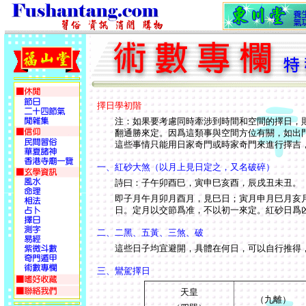
擇日學初階
注：如果要考慮同時牽涉到時間和空間的擇日，
翻通勝來定。因爲這類事與空間方位有關，如出
這些事情只能用日家奇門或時家奇門來進行擇吉，
一、紅砂大煞（以月上見日定之，又名破碎）
詩曰：子午卯酉巳，寅申巳亥酉，辰戌丑未丑。
即子月午月卯月酉月，見巳日；寅月申月巳月亥
日。定月以交節爲准，不以初一來定。紅砂日爲
二、二黑、五黃、三煞、破
這些日子均宜避開，具體在何日，可以自行推得
三、鸞駕擇日
天皇
（九離）