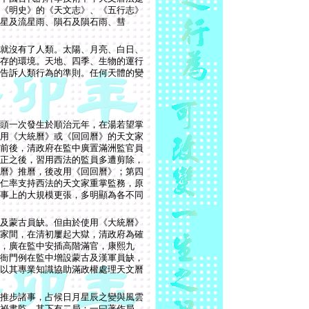
《明史》的《天文志》、《五行志》
星及流星雨、隕石及隕石雨、彗
就沒有了人類。太陽、月亮、白日、
存的環境。天地、四季、生物的運行
告訴人類行為的準則。任何天體的變
頭一次發生於順治元年，在湯若望掌
用《大統曆》或《回回曆》的天文家
前後，清政府在監中廣置滿洲監官員
正之後，習用西法的監員多遭剪除，
曆》推曆，後改用《回回曆》；第四
仁率支持西法的天文家重掌監務，原
事上的大規模更張，多明顯為各不同
及蒙古員缺。但由於使用《大統曆》
家間，在清初屢起大獄，清政府為確
，廣在監中安插高階滿官，康熙九
衙門例在監中增設蒙古及漢軍員缺，
以其專業知識協助滿政權處理天文曆
推步諸事，占候日月星辰之變與風雲
祕書監，其下有二局：一曰著作局，