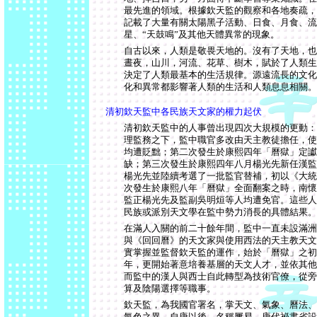
最先進的領域。根據欽天監的觀察和各地奏疏，
記載了大量有關太陽黑子活動、日食、月食、流
星、“天鼓鳴”及其他天體異常的現象。
自古以來，人類是敬畏天地的。沒有了天地，也
晝夜，山川，河流、花草、樹木，賦於了人類生
決定了人類最基本的生活規律。源遠流長的文化
化和異常都影響著人類的生活和人類息息相關。
清初欽天監中各民族天文家的權力起伏
清初欽天監中的人事曾出現四次大規模的更動：
理監務之下，監中職官多改由天主教徒擔任，使
均遭貶黜；第二次發生於康熙四年「曆獄」定讞
缺；第三次發生於康熙四年八月楊光先新任漢監
楊光先並陸續考選了一批監官替補，初以《大統
次發生於康熙八年「曆獄」全面翻案之時，南懷
監正楊光先及監副吳明烜等人均遭免官。這些人
民族或派別天文學在監中勢力消長的具體結果。
在滿人入關的前二十餘年間，監中一直未設滿洲
與《回回曆》的天文家與使用西法的天主教天文
實掌握並監督欽天監的運作，始於「曆獄」之初
年，更開始著意培養基層的天文人才，並依其他
而監中的漢人與西士自此轉型為技術官僚，從旁
算及陰陽選擇等職事。
欽天監，為我國官署名，掌天文、氣象、曆法、
氣色之異。自唐以後，名稱屢易。唐代祕書省設