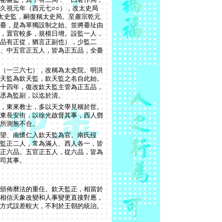
久視元年（西元七○○），改太史局
太史監，嗣復稱太史局。至肅宗乾元
臺，是為單獨設制之始。並將臺址由
，置官較多，規模日增。設監一人，
品有正從，猶言正副也），少監二
、中五官正五人，皆為正五品，全臺
（一三六七），改稱為太史院。明洪
天監為欽天監，欽天監之名自此始。
十四年，復改欽天監主管為正五品，
丞為監副，以迄於清。
，東來教士，多以天文學見稱於世。
東長安街，以徐光啟督其事，西人鄧
所測無不合。
望、南懷仁入欽天監為官。南氏歿
監正二人，常為滿人、西人各一，皆
正六品。五官正五人，從六品，皆為
司其事。
頒佈曆法的重任。欽天監正，相當於
相信天象改變和人事變更直接對應，
方式誤差較大，不利於王朝的統治。