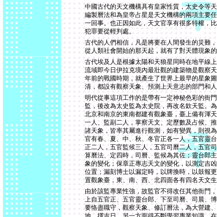
中國古代的天文機構具有皇家性質，太史令等天
編製曆法和為皇帝占星是天文機構的兩項主要任
一回事。也正因如此，天文官享有很多特權，比
犯罪要從輕判處。
古代的人們相信，凡是將要在人間發生的災難，
從人類社會開始的那天起，就有了對天體現象的
古代埃及人是根據太陽和天狼星同時在地平線上
流域即今日伊拉克境內最壯觀的建築物是觀察天
年前的戰國時期，就產生了世界上最早的星象圖
清，都設有觀察天象、預測上天意志的部門和人
明代從事這項工作的是帶有一定神秘色彩的衙門
監，後改為太史監為太史院，再改名欽天監。為
北京和南京的東南都建有觀象臺，臺上備有渾天
一人、監副二人，掌察天文、定歷數及占候、推
諸天象，皆率其屬進行觀測，如有變異，則視為
官有春、夏、中、秋、冬官正各一人，五官靈台
正二人，五官監候三人，五官司曆二人，五官司
算曆法、定四時，司曆、監候為其佐；靈台郎主
象的變化；保章正專志天文的變化，以測定吉凶
位置；漏刻博士以漏定時，以牌換時，以鼓報更
置觀象臺，東、南、西、北四面各有四名天文生
由於該監專業性強，故監官不得改任其他衙門，
上自五官正、五官靈台郎、下至司曆、司晨、博
要恪盡職守，觀察天象、修訂曆法，為大營建、
地、擇吉日，另一方面得不斷學習專業知識。在