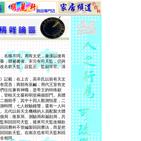
，名稱不同。周有太史，秦漢以後有
臺，隸祕書省。宋元有司天監，仍與
改名欽天監，設監正、監副等官。清
》記載：在上古，高辛氏以前有天文
有昆吾；商朝有巫鹹；周代王室有史
們往往兼有神職，是帝王的特殊顧
，管轄天文臺和明堂兩個部門。具體
二個助手，其中十四人觀測恒星，二
測時間，七人校驗鐘聲，還有一人叫
。元代以前天文機構的人員配製大體
個局：推算局、測驗局和漏刻局，共
監和回回司天監，後來司天監改稱欽
回回曆科不管編製回回曆法，而是把
回回欽天監。在南京也有司天監和回
全相同。