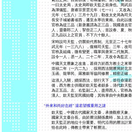
一曰太史局，太史局即欽天監之前身也。周武后
為渾儀監。唐睿宗景雲元年（七一○），又改為
元年（七五八）三月十九日，勒改太史局為司天
長安子城祕書省西，遷至永寧坊東南。自此以後
官秩為從三品（新唐書謂為正三品，我國過去官
人，靈臺郎二人，挈壺正二人，並設春、夏、秋
正九品以上之官員，不下六十餘人。
宋時設司天監，仍襲前代舊制。元至正二十七年
武元年（一三六八），復稱司天監。三年，改司
官秩及組織，微有變更，職掌與唐宋二代無異。
設令一人，丞一人。二十二年，又改令為監正，
中國天文曆象之改進，甚得力於西方教士之來華
崇禎二年（一六二九），採用西法開曆局於北京
玉函、龍華民、羅雅穀等協同修曆，精密正確，
迨清人入關，續採西法，頒行天下，並任命湯若
後，西方教士供職於欽天監者頗多，清代欽天監
為正五品。左、右監副二人，盡用西人，官秩為
漢人。欽天監至民國始廢，其執掌由中央觀象臺
“外來和尚好念經” 湯若望獲重用之謎
欽天監，中國古代國家天文臺，承擔觀察天象、
國家天文臺台長。由於曆法關係農時，加上古人
欽天監正的地位十分重要。明代沿用的曆法計算
恰在此時，傳教士帶來了斬曆法。