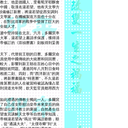
教士。他是德國人，受葡萄牙耶酥會
中國，取漢名湯若望。他有天文學方
預備修訂新曆，將湯若望從西安調到
文學家，在機械製造方面也十分在
”，在對抗清軍的戰爭中發揮了巨大的
全能人才。
盪中堅持留在北京。六月，多爾袞率
大軍，湯若望上書請求保護，獲得清
帝修訂的《崇禎曆書》刻板得到妥善
天下，代替前王朝的日曆。多爾袞命
員使用中國傳統的大統曆和回回曆，
較大，影響到新王朝在百姓心目中的
關技術問題。通過同年八月對日食時
相差二刻、四刻，而“西洋新法”的測
，將新曆書賜名“時憲曆”，不久湯若
推算曆法的人在被當時被認為懂占星
到清道光年間，欽天監官員都用西方
如此禮遇的傳教士獨此一人。多爾袞
了自己侄女即順治皇帝未來皇后的病
對這位西洋教士的褒揚，自然產生信
望進宮講解天文學等自然科學知識，
帝稱湯若望為“瑪法”即滿語爺爺，順
從“通議大夫”、“太僕寺卿”到“太