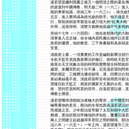
湯若望是繼利瑪竇之後又一個明清之際的著名傳
的派遣到中國傳教，明天啟二年（一六二）進人
面的專業知識，崇禎三年（一六三○），徐光啟
北京，進入曆局成為徐光啟的助手。他不僅是天
行，幫助祟楨皇帝製造出威力強大的“紅夷大炮
作用，這使得明、清雙方都將他當成不可多得的
崇禎十七年（一六四四），他在改朝換代的大動
清軍進入北京城，命令城內居民搬出城外以安置
政府的優禮，他的教堂、三千卷書籍和為祟禎皇
安置。
清政府上臺，一項重要的工作是編制新曆法頒行
令欽天監官員負責新曆法的修訂。當時欽天監官
推算出天文現象出現的時間與實際發生時間差距
威望。多爾袞對此十分不滿，召見湯若望詢問有
間的測定，三種曆法優劣頓現，漢、回曆法分別
算結果絲毫不差。清政府當即宜布採用西洋新法
望接任欽天監正，相當於國家天文臺的台長。能
術，受到官員和民眾的崇拜。自湯若望以後，直
傳教士擔當。
湯若望獲得清朝統治者極大的尊崇，在中國受到
極尊重他的意見，順治的生母也因為湯若望治好
而感激之至。少年順治皇帝聽了太后和朝中大臣
賴感，更由於順治帝極強的求知欲，屢屢召湯若
兩人之間建立起超越尋常君臣之間的關係。順治
治八年（一六五一）一年之內，湯若望連升三次，