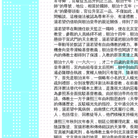
常寺卿”，官級從五品升到正三品。順治十年（
師”的尊號，地位，相當於國師。順治十五年（
夫”的榮譽頭銜，官位升至正一品。不僅如此，
間暢談。這種做法被認為尊卑不分、有違禮教，
湯若望仍借助與順治皇帝的親近關係，得到了崇
湯若望早在剛擔任欽天監正一職時，便在北京宜
教堂，參觀的人員絡繹不絕，順治十四年，順治
懸掛于宣武門的天主教堂，湯若望還把順治帝禦
一舉動等於默認了湯若望有自由傳教的權力。事
機會向皇帝灌輸基督教義，順治皇帝也閱讀了有
內的傳教士都得到了保護，入教的群眾竟達上萬
順治十八年（一六六一），才二十四歲的皇帝因
皇帝康熙，宮內由祖母皇太后照料，朝中則由四
遏必隆聯合執政，實權人物則只有鼇拜。隨著順
下。首先是順治末年，一個略有小名的文人楊光
疏到禮部，分別攻擊西洋新法和基督教，在前書
西洋曆法替代中國本土曆法，是蔑視大清的惡毒
為參照系全面批駁基督教義。由於順治帝尚在世
請。傳教士一方于康熙三年由利類思創作（天學
的傳播歷史，反駁楊光先的指控。文中過分誇大
時，湯若望中風病倒，由南懷仁代其履行公務。
人，包括儒士、回教徒等人，他們積極支持楊光
康熙三年秋到次年春天，朝廷公開審理此案，楊
陰謀叛逆、宣揚邪教和傳佈錯誤的天算學。長期
官員被判處死刑，各地傳教土集中到北京接受審
關頭，北京發生強烈地震，順治帝的母親孝莊太