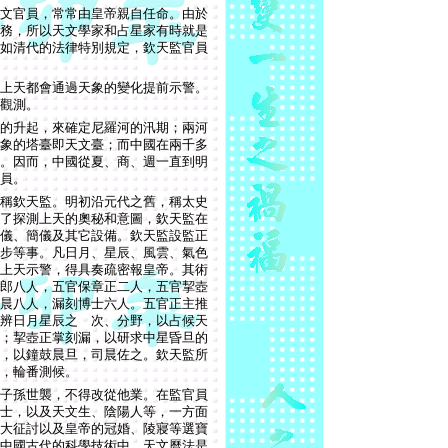
文官員，常常由皇帝親自任命。由於
務，所以天文學家和占星家有時就是
如清代的法律特別規定，欽天監官員
上天都會通過天象的變化提前示警。
觀測。
的升起，來確定尼羅河的汛期；兩河
象的塔臺即天文臺；而中國在兩千多
。因而，中國從夏、商、週一直到明
員。
稱欽天監。明初沿元代之舊，稱太史
了探測上天的奧秘和意圖，欽天監在
儀、簡儀及其它設備。欽天監設監正
步等事。凡日月、星辰、風雲、氣色
上天示警，得具奏疏密報皇帝。其術
郎八人，五官保章正二人，五官挈壺
晨八人，漏刻博士六人。五官正主推
辨日月星辰之 次、分野，以占候天
；挈壺正掌刻漏，以研求中星昏旦的
，以鐘鼓晨旦，司晨佐之。欽天監所
，輪番測候。
子孫世襲，不得改從他業。在監官員
士，以及天文生、陰陽人等，一方面
大征討以及皇帝的冠婚、陵寢等選寶
中國古代的科學技術中，天文曆法是