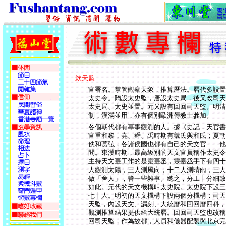
欽天監
官署名。掌管觀察天象，推算曆法。曆代多設置
太史令。隋設太史監，唐設太史局，後又改司天
太史局、太史並置。元又設有回回司天監。明清
制，漢滿並用，亦有個別歐洲傳教士參加。
各個朝代都有專事觀測的人。據《史記．天官書
官重和黎，堯、舜、禹時期有羲氏與和氏；夏朝
佚和萇弘，各諸侯國也都有自己的天文官……他
問。東漢時期，最高級別的天文官員稱作太史令
主持天文臺工作的是靈臺丞，靈臺丞手下有四十
人觀測太陽，三人測風向，十二人測晴雨，三人
做「舍人」，管一些雜事。總之，分工十分細致
如此。元代的天文機構叫太史院。太史院下設三
七十人。明初的天文機構下設兩個分機構：司天
天監，內設天文、漏刻、大統曆和回回曆四科，
觀測推算結果提供給大統曆。回回司天監也改稱
回司天監，作為故都，人員和儀器配製與北京完