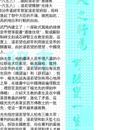
一六五三），賜給湯若望“通微教
一六五八），湯若望獲贈“光祿大
順治帝還經常禦駕湯若望府邸，長時
激起了朝中大臣的不滿。雖然如此，
高的地位和行動的自由。
武門內建立了：一座歐式風格的雄偉
皇帝禦筆親書“通微佳境”，製成匾額
制碑文刻成石碑豎立在教堂前面。這
實上，湯若望也經常利用接近皇帝的
關書籍。由於湯若望的聲望，中國境
人。
病去世，他的繼承人是年僅八歲的小
位順命大臣索尼、蘇克薩哈、鼇拜、
治皇帝的去世，湯若望的地位每況愈
先寫作《摘謬論》和《辟邪論》，投
中，楊光先認為湯若望別有用心地用
之舉，在後書中以中國傳統倫理觀念
，禮部官員拒絕了楊光先的彈劾申
傳概），介紹天主教的產生及在中國
基督教義的神聖，激化了矛盾。這
楊光先代表著反西方傳教士的一批
先，使這一案件越來越複雜。
光先指控湯若望等人犯有三條大罪：
審判的結果是，湯若望和欽天監七位
訊，拆毀全國教堂。但在審判的最後
后直接幹預此案，湯若望和僕人才被