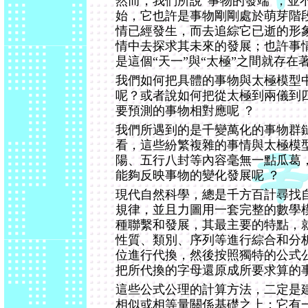
然而，我們所說“事物的發端”，並
始，它也許是事物剛剛處於萌芽階
情已經發生，而去追綜它已逝的形
情中去探求其未來的發展；也許事
是這個“天一”與“太極”之間就存在
我們如何把具體的事物與太極模型中
呢？或者說如何把從太極到兩儀到
要預測的事物相對應呢 ？
我們所遇到的是千變萬化的事物群
看，這些紛繁複雜的事情與太極模
陽、五行八封等內容毫無一點瓜葛
能夠反映事物的變化發展呢 ？
現代自然科學，總是千方百計尋找
規律，並且力圖用一套完整的數學
種聯繫和發展，其最主要的特點，
性質、類別、序列等進行綜合和分
位進行代換，然後按照獨特的公式
把所代換的字母還原成所要求算的
這些公式公理的計算方法，二定是
相似或相等量關係基礎之上；它有