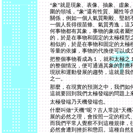
“象”就是現象、表像、抽象、虛象
圍的領域，”象”還有性質、屬性等
關係，例如一個人氣質剛毅、堅韌
一個人長得很苗條、氣質秀逸，這
何事物都有其象，事物的象或者屬
的，於是在事物和固定的太極模型
相似的，於是在事物和固定的太極
等量的依據，事物的代換使可以成
把整個事物看成為１，就和太極之
的整個情況，便可通過其象的對應
現狀和運動發展的趨勢，這就是我
之一。
那麼，在現實的預測之中，我們如
這就要回到我們太極發端的問題上
太極發端乃天機發端也。
什麼叫做“天機”呢？古人常說“天
展的必然之理，會按照一定的程式
而我們平常人覺察不到這種規律，
必然會遭到挫折和懲罰。這種自然