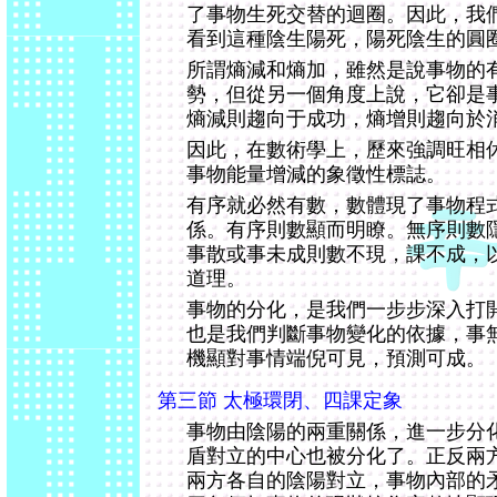
了事物生死交替的迴圈。因此，我
看到這種陰生陽死，陽死陰生的圓
所謂熵減和熵加，雖然是說事物的
勢，但從另一個角度上說，它卻是
熵減則趨向于成功，熵增則趨向於
因此，在數術學上，歷來強調旺相
事物能量增減的象徵性標誌。
有序就必然有數，數體現了事物程
係。有序則數顯而明瞭。無序則數
事散或事未成則數不現，課不成，
道理。
事物的分化，是我們一步步深入打
也是我們判斷事物變化的依據，事
機顯對事情端倪可見，預測可成。
第三節 太極環閉、四課定象
事物由陰陽的兩重關係，進一步分
盾對立的中心也被分化了。正反兩
兩方各自的陰陽對立，事物內部的