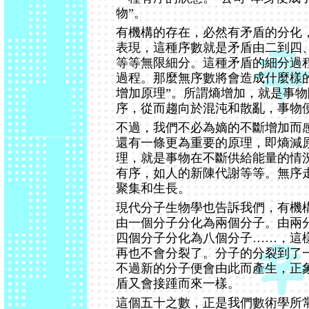
物”。
有機構的存在，必然有矛盾的分化
表現，這種序數就是矛盾由二到四
等等無限細分。這種矛盾的細分過
過程。那麼無序數將會造成什麼樣
增加原理”。所謂熵增加，就是事
序，從而趨向於混沌和散亂，事物
不過，我們不必為嫡的不斷增加而
還有一條更為重要的原理，即熵減
理，就是事物在不斷供給能量的情
有序，如人的新陳代謝等等。無序
聚集和生長。
現代分子生物學也告訴我們，有機
由一個分子分化為兩個分子。由兩
四個分子分化為八個分子……，這
再也不會分裂了。分子的分裂到了
不過新的分子便會由此而產生，正
盾又會接踵而來一樣。
這個五十之數，正是我們數術學所常