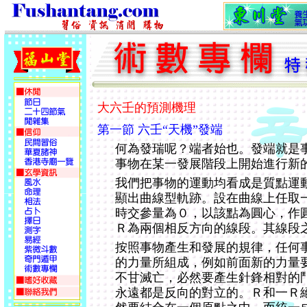
大六壬的預測機理
第一節 六壬“天機”發端
何為發瑞呢？端者始也。發端就是
事物在某一發展階段上開始進行新
我們把事物的運動均看成是質點運
顯出曲線型軌跡。設在曲線上任取
時交參量為
０
，以該點為圓心，作
Ｒ為兩個相反方向的線段。其線段
按照事物產生和發展的規律，任何
的力量所組成，例如前面新的力量
不甘滅亡，必然要產生針鋒相對的
永遠都是反向的對立的。Ｒ和一Ｒ