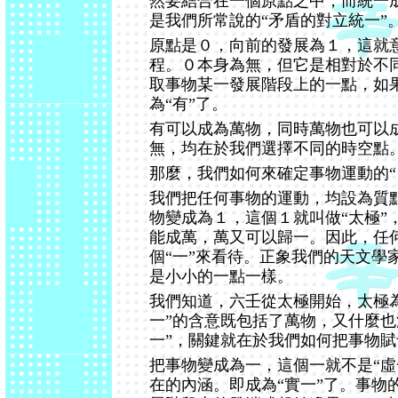
然要結合在一個原點之中，而統一
是我們所常說的“矛盾的對立統一”
原點是
０，
向前的發展為１，這就意
程。
０
本身為無，但它是相對於不
取事物某一發展階段上的一點，如
為“有”了。
有可以成為萬物，同時萬物也可以
無，均在於我們選擇不同的時空點
那麼，我們如何來確定事物運動的“０
我們把任何事物的運動，均設為質
物變成為１，這個１就叫做“太極”
能成萬，萬又可以歸一。因此，任
個“一”來看待。正象我們的天文學
是小小的一點一樣。
我們知道，六壬從太極開始，太極為
一”的含意既包括了萬物，又什麼也
一”，關鍵就在於我們如何把事物賦
把事物變成為一，這個一就不是“虛
在的內涵。即成為“實一”了。事物