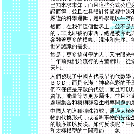
已知來求未知，而且這些公式公理
證而得，並且在具體計算過程中決
嚴謹的科學邏輯，是科學賴以生存
然而，在我們這個世界上，並不是
的，非此即被的東西，總是被亦此
參雜著更多的模糊、混沌和無序。
世界認識的需要。
於是，更多搞科學的人，又把眼光
千年前就開始流行的古董翻出，從
天地。
人們發現了中國古代最早的代數學
ＢＣＤ，而是充滿了神秘色彩的子
們不僅僅是序數的代號，而且可以
資訊、能量等等更多屬性。並且它
處理集合和模糊群發生概率問題的
中國人的這種特殊符號，通過太極
物的代換形式，或者叫事物的先後
的順序加以反映。如何反映呢？中
和太極模型的中間環節——象。