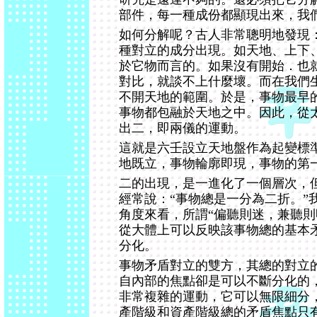
部件，每一種成份都顯現出來，我
如何分解呢？古人非常聰明地發現
種對立的成分出現。如天地、上下
於它物而言的。如果沒有開始．也
對比，就談不上什麼壞。而在我們
不開天地的範圍。於是，事物最早
事物都包融於天地之中。因此，從
出二，即兩儀的運動。
這就是六壬設立天地盤作為起變標
地既立，事物輪廓即現，事物的第
二的出現，是一進化了一個層次，
經常說：“事物總是一分為二折。”
角度來看，所謂“偏聽則迷，兼聽則
從大體上可以反映該事物總的基本
分化。
事物矛盾對立的雙方，其總的對立
自內部的焦點卻是可以不斷分化的
非常複雜的運動，它可以無限細分
產階級和資產階級總的矛盾焦點只