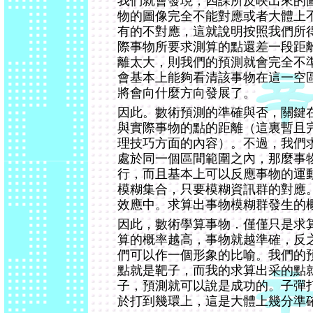
我們就會發現，四課所反映出來的
物的圖像完全不能對應或者大體上
有的不對應，這就說明按照我們所
際事物所要求測算的點還差一段距
離太大，則我們的預測就會完全不
會基本上能夠看清該事物在這一空
將會向什麼方向發展了。
因此。數術預測的準確與否，關鍵
與實際事物的點的距離（這裏暫且
理技巧方面的內容）。不過，我們
處於同一個區間範圍之內，那麼事
行，而且基本上可以反應事物的運
模糊集合，只要模糊資訊群的對應
效應中。求算出事物模糊群發生的
因此，數術學算事物．僅僅只是求
算的概率越高，事物就越準確，反
們可以作一個形象的比喻。我們的
點就是靶子，而我的求算出采的點
子，預測就可以說是成功的。子彈
於打到幾環上，這是大體上幾分準