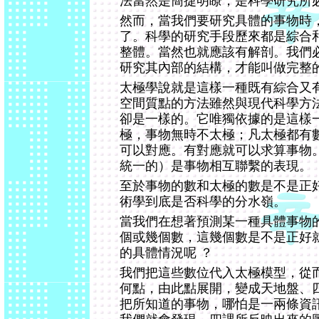
法當然是簡捷明瞭，是科學研究所
然而，當我們要研究具體的事物時
了。科學的研究手段歷來都是綜合
整體。當然也就應該有解剖。我們
研究其內部的結構，才能叫做完整
太極學說就是這樣一種既有綜合又
空間質點的方法雖然與現代科學方
卻是一樣的。它唯獨依據的是這樣
極，事物無時不太極；凡太極都有
可以對應。有對應就可以求算事物
統一的）是事物相互聯繫的表現。
至於事物的數和太極的數是不是正
術學到底是否科學的分水嶺。
當我們在想著預測某一種具體事物
個或幾個數，這幾個數是不是正好
的具體情況呢 ？
我們把這些數位代入太極模型，從
何點，由此點展開，變成天地盤、
把所知道的事物，哪怕是一兩條資