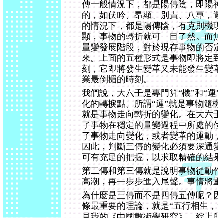
傳一般情況下，都是陽傳陰，即陽
的，如伏吟、昂顯、別責、八專，
的情況下，都是陽傳陰，有克則機
顯，事物的轉折就可一目了然。而
量變發展階段，對於現存事物的否
來。上面的五種形式是事物即將定
刻，它即將發生變革又未能發生變
業最倒楣的時刻。
我們說，大六壬是專門算“機”和“運
化的轉捩點。所謂“運”就是事物隨
就是事物走向轉折的變化。在大六
了事物在穩定的量變過程中所處的
了事物走向變化，或者變革的運動
因此，判斷三傳的變化必須要深通
可有充足的把握，以求取精確的結
第二傳和第三傳就是說明事物從動
高潮，再一步步進入尾聲。事情將
為什麼是三傳而不是四傳五傳呢？
條最重要的理論，就是“五行相生，
見我的《中國數術學研究》。綜上