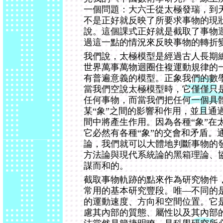
一個問題：大六壬從太極發瑞，到
不是正好就反映了所要求事物的現
說。這個課式正好就是截取了事物
過這一點的情況來反映事物的轉折
我們說，太極模型是經過古人長期
世界萬事萬物迴圈住複運動規律的
有普遍意義的模型。正象我們的數
當我們空說太極模型時，它僅僅只
任何事物，而當我們把任何一個具
某“象”之間的影響和作用，並且通
間中將產生作用。因為各種“象”在
它必然有各種“象”的交會和矛盾。
論，我們就可以大體地判斷事物的
方法論與現代系統論的黑箱理論、
謀而和的。
截取事物軌跡的點來作為研究物件
常用的基本研究豐段。唯—不同的
的運動速度、方向和空間位置。它
慮其內部的質態、屬性以及其內部