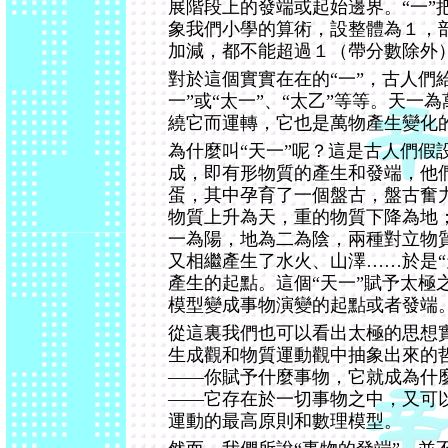
展階段上的發端或起始邊界。“一”
象我們小學的算術，設整體為１，
加減，都不能超過１（帶分數除外
對於這個實實在在的“一”，古人們
一”或“太一”、“太乙”等等。天一
繞它而運轉，它也是萬物產生變化
為什麼叫“天一”呢？這是古人們假
成，即有形物質的產生和發端，他
蛋，其中孕育了一個盤古，盤古奮
物質上升為天，重的物質下降為地
一為陽，地為二為陰，兩種對立物
又相繼產生了水火、山澤……於是“
產生的起點。這個“天一”賦予太極
模型變成事物演變的起點或者發端
從這裏我們也可以看出太極的思想
生成觀和物質運動觀中抽象出來的
——你賦予什麼事物，它就成為什
——它存在於一切事物之中，又可
運動的最高原則和數理模型。