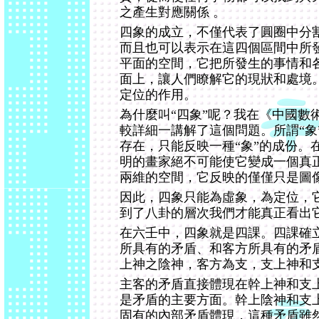
之產生對應關係 。
四象的成立，不僅代表了圓圈中分
而且也可以表示在這四個區間中所
平面的空間，它把所發生的事情和
面上，讓人們瞭解它的現狀和處境
定位的作用。
為什麼叫“四象”呢？我在《中國數
較詳細一講解了這個問題。所謂“象
存在，只能反映一種“象”的成份。
明的畫家絕不可能使它變成一個真
兩維的空間，它反映的僅僅只是圖
因此，四象只能為虛象，為定位，
到了八卦的層次我們才能真正看出
在六壬中，四象就是四課。四課確
所具有的矛盾、和客方所具有的矛
上神之陰神，客方為支，支上神和
主客的矛盾直接體現在幹上神和支
是矛盾的主要方面。幹上陰神和支
固有的內部矛盾體現，這種矛盾雖