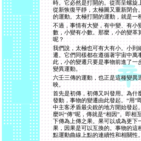
時。它必然是打開的。從而呈螺旋
從新恢復平靜，太極圖又重新閉合
的運動。太極打開的運動，就是一
不過，事情有大變，有中變、有小
數，小變有小數。那麼，小的變革
呢？
我們說，太極也可有大有小。小到
遷。它們同樣都在遵循著宇宙中萬
此，小的變遷只要是事物前進了一
變異運動。
六壬三傳的運動，也正是這種變異
映。
首先是初傳，初傳又叫發用。為什麼
發動，事物的變遷由此發起。“用”
中主客矛盾最尖銳的地方開始發起。
麼叫“傳”呢，傳就是“相因”。即
下傳為上傳之果。果可以成為更下
果，因果是可以互換的。事物的這
點運動曲線上點的連續性和相關性