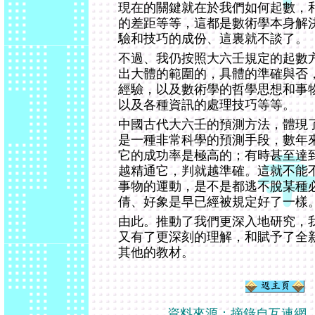
現在的關鍵就在於我們如何起數，
的差距等等，這都是數術學本身解
驗和技巧的成份、這裏就不談了。
不過、我仍按照大六壬規定的起數
出大體的範圍的，具體的準確與否
經驗，以及數術學的哲學思想和事
以及各種資訊的處理技巧等等。
中國古代大六壬的預測方法，體現
是一種非常科學的預測手段，數年
它的成功率是極高的；有時甚至達
越精通它，判就越準確。這就不能
事物的運動，是不是都逃不脫某種
倩、好象是早已經被規定好了一樣
由此。推動了我們更深入地研究，
又有了更深刻的理解，和賦予了全
其他的教材。
資料來源：摘錄自互連網