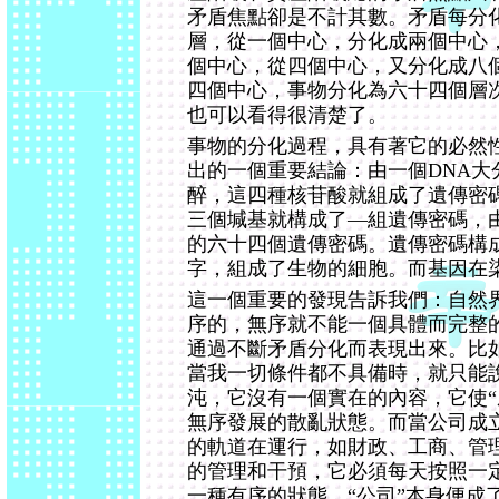
矛盾焦點卻是不計其數。矛盾每分
層，從一個中心，分化成兩個中心
個中心，從四個中心，又分化成八
四個中心，事物分化為六十四個層
也可以看得很清楚了。
事物的分化過程，具有著它的必然
出的一個重要結論：由一個DNA大
醉，這四種核苷酸就組成了遺傳密
三個堿基就構成了—組遺傳密碼，
的六十四個遺傳密碼。遺傳密碼構
字，組成了生物的細胞。而基因在
這一個重要的發現告訴我們：自然
序的，無序就不能一個具體而完整
通過不斷矛盾分化而表現出來。比
當我一切條件都不具備時，就只能
沌，它沒有一個實在的內容，它使“
無序發展的散亂狀態。而當公司成
的軌道在運行，如財政、工商、管
的管理和干預，它必須每天按照一
一種有序的狀態。“公司”本身便成