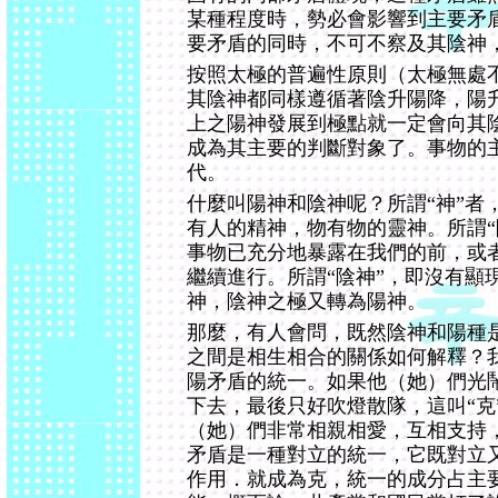
某種程度時，勢必會影響到主要矛
要矛盾的同時，不可不察及其陰神
按照太極的普遍性原則（太極無處
其陰神都同樣遵循著陰升陽降，陽
上之陽神發展到極點就一定會向其
成為其主要的判斷對象了。事物的
代。
什麼叫陽神和陰神呢？所謂“神”者
有人的精神，物有物的靈神。所謂“
事物已充分地暴露在我們的前，或
繼續進行。所謂“陰神”，即沒有顯
神，陰神之極又轉為陽神。
那麼，有人會問，既然陰神和陽種
之間是相生相合的關係如何解釋？
陽矛盾的統一。如果他（她）們光
下去，最後只好吹燈散隊，這叫“克
（她）們非常相親相愛，互相支持，
矛盾是一種對立的統一，它既對立
作用．就成為克，統一的成分占主