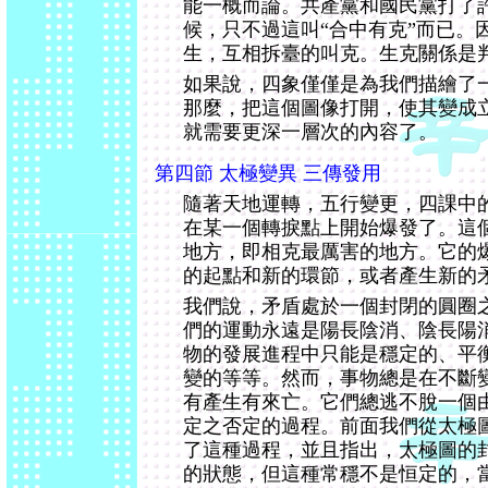
能一概而論。共產黨和國民黨打了
候，只不過這叫“合中有克”而已。
生，互相拆臺的叫克。生克關係是
如果說，四象僅僅是為我們描繪了
那麼，把這個圖像打開，使其變成
就需要更深一層次的內容了。
第四節 太極變異 三傳發用
隨著天地運轉，五行變更，四課中
在某一個轉捩點上開始爆發了。這
地方，即相克最厲害的地方。它的
的起點和新的環節，或者產生新的
我們說，矛盾處於一個封閉的圓圈
們的運動永遠是陽長陰消、陰長陽
物的發展進程中只能是穩定的、平
變的等等。然而，事物總是在不斷
有產生有來亡。它們總逃不脫一個
定之否定的過程。前面我們從太極
了這種過程，並且指出，太極圖的
的狀態，但這種常穩不是恒定的，