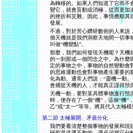
為轉移的。如果人們知道了它而不
變它，就會盲動或消極，從而更加
的挫折和災難。因此，事情應順其
發展。
不過，對於苦心鑽研數術的人來說，
個天機就是我們洞察天地間一切事
叫做“機變點”。
那麼，我們如何發現天機呢？天機
的一刹那或—個閃念之中。為什麼
定的事物之中，事物的自然變動會
的思維運動也會對事物產生重要的
化為動。通常人們說：“靈機一動。
會捕捉天機的人，才能真正謹得預
天機一動，要對某具體事物進行預
時，便存在了一個“機”，這個“機”
乙”或“太一”等等。將其代入太極
第二節 太極展開、矛盾分化
我們要看清楚整個事物的發展和現
研究是遠運不夠的。還必須把它分