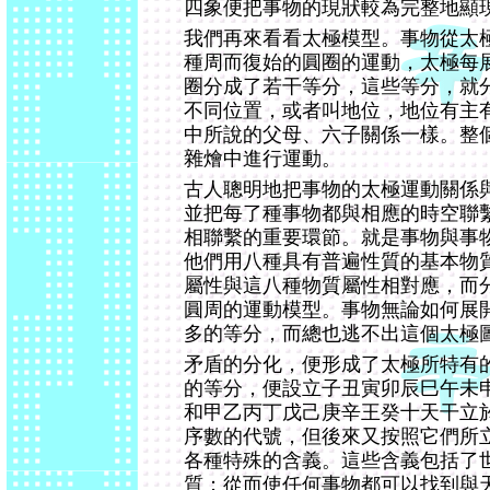
四象便把事物的現狀較為完整地顯
我們再來看看太極模型。事物從太
種周而復始的圓圈的運動，太極每
圈分成了若干等分，這些等分，就
不同位置，或者叫地位，地位有主
中所說的父母、六子關係一樣。整
雜燴中進行運動。
古人聰明地把事物的太極運動關係
並把每了種事物都與相應的時空聯
相聯繫的重要環節。就是事物與事
他們用八種具有普遍性質的基本物
屬性與這八種物質屬性相對應，而
圓周的運動模型。事物無論如何展
多的等分，而總也逃不出這個太極
矛盾的分化，便形成了太極所特有
的等分，便設立子丑寅卯辰巳午未
和甲乙丙丁戊己庚辛王癸十天干立
序數的代號，但後來又按照它們所
各種特殊的含義。這些含義包括了
質；從而使任何事物都可以找到與