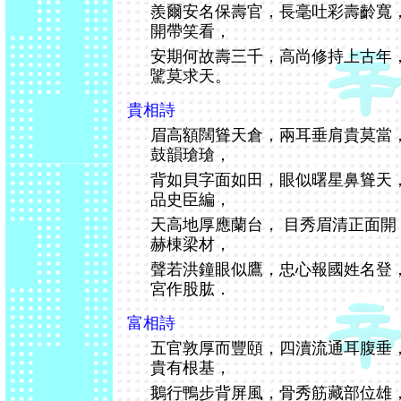
羨爾安名保壽官，長毫吐彩壽齡寬
開帶笑看，
安期何故壽三千，高尚修持上古年
騭莫求天。
貴相詩
眉高額闊聳天倉，兩耳垂肩貴莫當
鼓韻瑲瑲，
背如貝字面如田，眼似曙星鼻聳天
品史臣編，
天高地厚應蘭台， 目秀眉清正面
赫棟梁材，
聲若洪鐘眼似鷹，忠心報國姓名登
宮作股肱．
富相詩
五官敦厚而豐頤，四瀆流通耳腹垂
貴有根基，
鵝行鴨步背屏風，骨秀筋藏部位雄