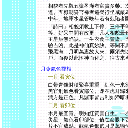
相貌者先觀五嶽盈滿者富貴多榮。
達。五嶽朝聳官祿者遷榮行坐威嚴
中年。地庫水星管晚年若有剋陷者
「詩曰」相貌須教上下停。三停平
等。好呆中間有改更。凡人相貌最
主星辰無陷缺。一生衣食主豐隆。
驗吉凶。此是神仙真妙訣。等閑不
飛黑海。月明萬裏故人來。爾須先
戶。而復以此悟神而化之。往古來
月令氣色觀相
一月 看寅位
白帶青錢財積聚喜重重。紅色一來
黑官刑氣色看寅部位。即在虎耳歸
潤方是正色。凡諸事皆吉利如滯暗
二月 看卯位
木月最宜青。明知紅黃喜自生。一
災星。氣色看卯部位。值在命眼下
片不宜成點。觀氣色獨貳月是萬物