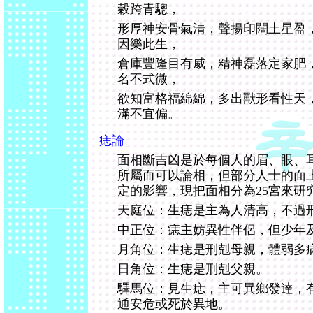
穀跨青驄，
形厚神安骨氣清，聲揚印闊土星盈
因樂此生，
倉庫豐隆目有威，精神磊落定家肥
名不式微，
欲知富格福綿綿，多出獸形看性天
滿不宜偏。
痣論
面相斷吉凶是於每個人的眉、眼、
所屬而可以論相，但部分人士的面
定的影響，現把面相分為25宮來研
天庭位：生痣是主為人清高，不過
中正位：痣主妨異性伴侶，但少年
月角位：生痣是刑剋母親，體弱多
日角位：生痣是刑剋父親。
驛馬位：見生痣，主可異鄉發達，
通安危或死於異地。