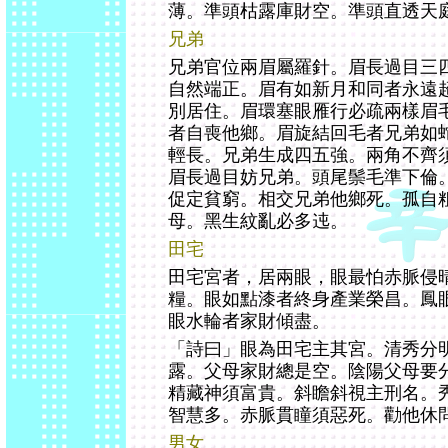
薄。準頭枯露庫財空。準頭直透天
兄弟
兄弟官位兩眉屬羅針。眉長過目三
自然端正。眉有如新月和同者永遠
別居住。眉環塞眼雁行必疏兩樣眉
者自喪他鄉。眉旋結回毛者兄弟如
輕長。兄弟生成四五強。兩角不齊
眉長過目妨兄弟。頭尾鬃毛準下倫
促定貧窮。相交兄弟他鄉死。孤自
母。黑生紋亂必多迍。
田宅
田宅宮者，居兩眼，眼最怕赤脈侵
糧。眼如點漆者終身產業榮昌。鳳
眼水輪者家財傾盡。
「詩曰」眼為田宅主其宮。清秀分
露。父母家財總是空。陰陽父母要
精藏神須富貴。斜瞻斜視主刑名。
智慧多。赤脈貫瞳須惡死。勸他休
男女