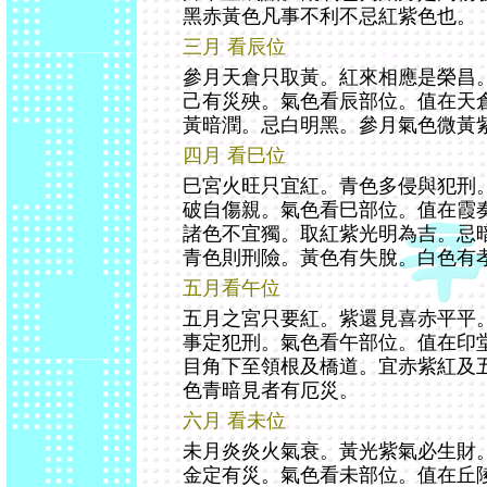
黑赤黃色凡事不利不忌紅紫色也。
三月 看辰位
參月天倉只取黃。紅來相應是榮昌
己有災殃。氣色看辰部位。值在天
黃暗潤。忌白明黑。參月氣色微黃
四月 看巳位
巳宮火旺只宜紅。青色多侵與犯刑
破自傷親。氣色看巳部位。值在霞
諸色不宜獨。取紅紫光明為吉。忌
青色則刑險。黃色有失脫。白色有
五月看午位
五月之宮只要紅。紫還見喜赤平平
事定犯刑。氣色看午部位。值在印
目角下至領根及橋道。宜赤紫紅及
色青暗見者有厄災。
六月 看未位
未月炎炎火氣衰。黃光紫氣必生財
金定有災。氣色看未部位。值在丘