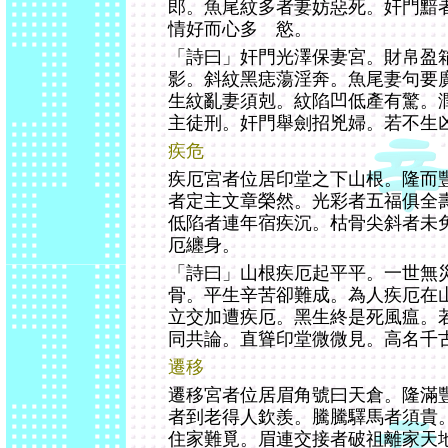
郎。魚尾紋多者妻妨惡死。奸門黯
情好而心多 慾。
「詩曰」奸門光澤保妻宮。財帛盈
影。斜紋黑痣蕩淫奔。魚尾妻句要
生紋亂妻須剋。紋陷凹低產有驚。
主徒刑。奸門舉劍招兇婦。若不生
疾危
疾厄宮者位居印堂之下山根。隆而
者定主文章榮然。光彩者五福俱全
低陷者連年宿疾沉。枯骨尖斜者未
厄纏身。
「詩曰」山根疾厄起平平。一世無
骨。平生辛苦卻難成。為人疾厄在
立交加遭疾厄。黑生終是死風瘟。
同共論。直聳印堂微微見。高名千
遷移
遷移宮者位居眉角號曰天倉。隆滿
者到老得人欽羨。騰騰驛馬者須貴
住家難覓。眉連交接者破祖離家天