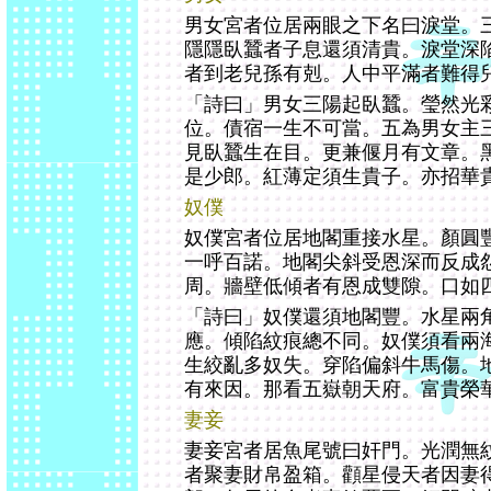
男女宮者位居兩眼之下名曰淚堂。
隱隱臥蠶者子息還須清貴。淚堂深
者到老兒孫有剋。人中平滿者難得
「詩曰」男女三陽起臥蠶。瑩然光
位。債宿一生不可當。五為男女主
見臥蠶生在目。更兼偃月有文章。
是少郎。紅薄定須生貴子。亦招華
奴僕
奴僕宮者位居地閣重接水星。顏圓
一呼百諾。地閣尖斜受恩深而反成
周。牆壁低傾者有恩成雙隙。口如
「詩曰」奴僕還須地閣豐。水星兩
應。傾陷紋痕總不同。奴僕須看兩
生絞亂多奴失。穿陷偏斜牛馬傷。
有來因。那看五嶽朝天府。富貴榮
妻妾
妻妾宮者居魚尾號曰奸門。光潤無
者聚妻財帛盈箱。顴星侵天者因妻