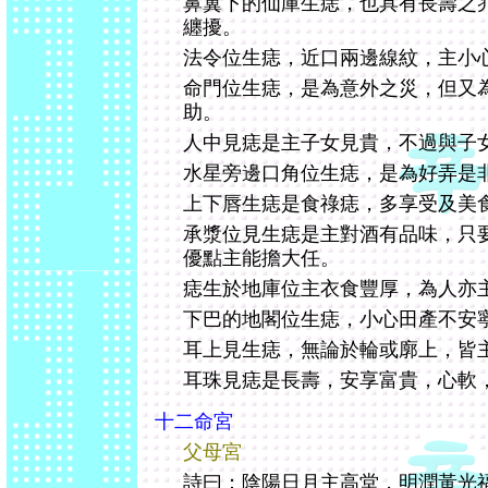
鼻翼下的仙庫生痣，也具有長壽之
纏擾。
法令位生痣，近口兩邊線紋，主小
命門位生痣，是為意外之災，但又
助。
人中見痣是主子女見貴，不過與子
水星旁邊口角位生痣，是為好弄是
上下唇生痣是食祿痣，多享受及美
承漿位見生痣是主對酒有品味，只
優點主能擔大任。
痣生於地庫位主衣食豐厚，為人亦
下巴的地閣位生痣，小心田產不安
耳上見生痣，無論於輪或廓上，皆
耳珠見痣是長壽，安享富貴，心軟
十二命宮
父母宮
詩曰：陰陽日月主高堂，明潤黃光