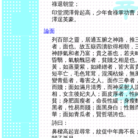
祿退朝堂；
印堂潤澤骨起高，少年食祿掌功曹
澤逞英豪。
論面
列百部之靈，居通五腑之神路，推
者，面也。故五嶽四瀆欲得相朝，
神靜氣和者乃富；貴之基也，若夫
昏翳，氣貌醜惡者，貧賤之相是也
黃，如蒸粟紫，如絳繒者，皆大富
短卒亡，毛色茸茸，混濁枯燥，無
變青藍者，毒害之人。面作三拳者
而賤；面如滿月清秀，而神采射人
相，女主後妃夫人；面皮厚者，性
貧；身肥面瘦者，命長性緩；身瘦
黑者，性易而賤；面黑身白；性難
華；面如青瓜者，賢哲堪誇也。
詩曰：
鼻樑高起豈尋常，紋促中年壽不長