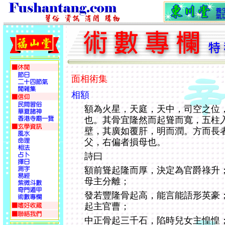
面相術集
相額
額為火星，天庭，天中，司空之位
也。其骨宜隆然而起聳而寬，五柱
壁，其廣如覆肝，明而潤。方而長
父，右偏者損母也。
詩曰
額前聳起隆而厚，決定為官爵祿升
母主分離；
發若豐隆骨起高，能言能語形英豪
起主官曹；
中正骨起三千石，陷時兒女主惶惶