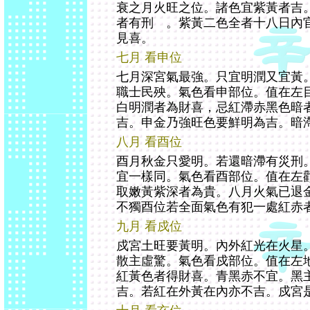
衰之月火旺之位。諸色宜紫黃者吉
者有刑 。紫黃二色全者十八日內
見喜。
七月 看申位
七月深宮氣最強。只宜明潤又宜黃
職士民殃。氣色看申部位。值在左
白明潤者為財喜，忌紅滯赤黑色暗
吉。申金乃強旺色要鮮明為吉。暗
八月 看酉位
酉月秋金只愛明。若還暗滯有災刑
宜一樣同。氣色看酉部位。值在左
取嫩黃紫深者為貴。八月火氣已退
不獨酉位若全面氣色有犯一處紅赤
九月 看戍位
戍宮土旺要黃明。內外紅光在火星
散主虛驚。氣色看戍部位。值在左
紅黃色者得財喜。青黑赤不宜。黑
吉。若紅在外黃在內亦不吉。戍宮