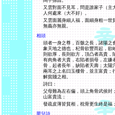
闊子孫昌。
又雲對面不見耳，問是誰家子（主
人何處來（大不好）。
又雲面麗身細人福，面細身粗一世
無義亦無親。
相頭
頭者一身之尊，百骸之長，諸陽之
象天地之德也，杞骨欲豐而起，欲
則欲厚，長則欲方，頂凸者高貴，
有肉角者大貴，右陷者損母，左嫌
骨，起者長年，缺陷者夭壽；太陽
兩耳之上名曰玉樓骨，並主富貴；
解貧賤之相。
詩曰：
父母難為左右偏，頭上角骨武侯封
山富貴流；
發疏皮薄皆貧相，枕骨更生終是福
嬰兒詩