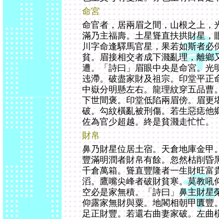
命宮
命官者，居兩眉之間，山根之上，
滿乃主福壽。土星聳直扶拱財星，
川字命逢驛馬官星，果若如斯者必
貧。眉接相交者成下濺亂理，離鄉
遭。「詩曰」眉眼中央是命宮。光
迍滯。破盡家財及祖宗。印堂平正
中嶽分明懸左右。龍理紋穿五品曹
下世間褒。印堂低陷兩眉傍。眉更
破。勾紋橫亂被刑傷。若生惡痣他
佐為官少超越。終是貧濺走忙忙。
財帛
鼻乃財星位居土宿。天倉地庫金甲
豐滿明潤者財帛有餘。忽然枯削昏
千倉萬箱。聳直豐隆者一生財旺富
滔。鷹嘴尖峰者破財貧寒。莫教吼
空必是家無積。「詩曰」鼻主財星
仰露家無財與粟。地閣相朝甲匱豐
足正財豐。若還右曲妻家破。左曲