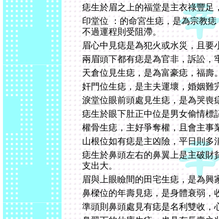
痣生於眉之上的福堂是主衣祿豐足
印堂位 ：的命宮生痣，是為宗教
不過運程則受阻滯。
眉心中見痣是為犯火或水災，且要
兩眉頭下都有痣是為官非，訴訟，
天倉位見生痣，是為富豪痣，福壽
奸門位生痣，是主夫運壞，婚姻難
淚堂位眼前頭處見生痣，是為哭喪
痣生於眼下肚正中位是男女偷情標
權骨生痣，主好爭奪權，且會主事
山根位如有痣是主凶險，平日則多
痣生於鼻頭左右的鼻翼上是主破財
支出大。
眉與上眼瞼間的田宅生痣，是為興
鼻樑位的年壽見痣，是身體衰弱，
準頭則鼻頭處見有痣是名利雙收，