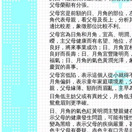
父母榮顯有分張。
父母宮是前額的日、月角的部位，
角代表母親，看父母及長上，分析
邊比較差，象徵那位比較不利。
父母宮為日角和月角，宜高、明潤
嶸，主父母健康而有名望、地位，
良好，將來事業成功；日、月角宜
良好而長壽；日、月角宜豐隆明亮
福氣；日、月角的氣色黃潤光澤，
慶賀的喜事。
父母宮低陷，表示這個人從小就得
月角偏斜，表示童年家庭環境差，
親，父母緣薄。額削而眉亂，主早
日角低主妨父或有異姓父，月角低
鴛鴦眉則更準確。
日、月角的氣色紅黃明潤主雙親健
示父母的健康發生問題，可能有慢
變為黑暗，表示父母的疾病嚴重，
色主父母有憂疑。赤色主有口舌是