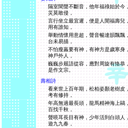
隔室聞聲不斷音，他年福祿始於今
災莫敢侵，
言行坐立最宜遲，便是人閒福壽兒
用有誰知，
舉動情懷用意超，聲音暢達韻飄飄
台未易描，
不怕瘦羸要有神，有神方是歲寒身
神戶外人，
巍巍步屐語從容，應對周旋有恪恭
是作文宗。
壽相詩
看來世上百年期，松柏姿顏老樹皮
考有修持，
年高無過最長頭，龍馬精神海上鷗
百找千秋，
聲喨耳長目有神，少年活到白頭人
遊九九春，