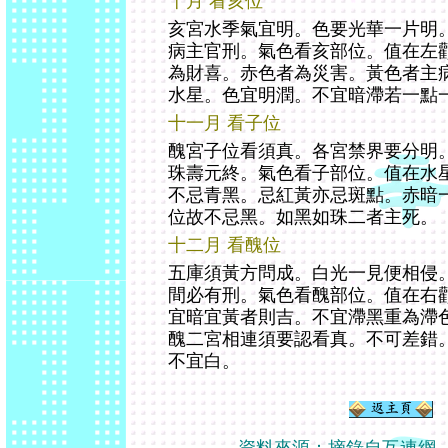
十月 看亥位
亥宮水季氣宜明。色要光華一片明
病主官刑。氣色看亥部位。值在左
為財喜。赤色者為災害。黃色者主
水星。色宜明潤。不宜暗滯若一點
十一月 看子位
醜宮子位看須真。各宮禁界要分明
珠壽元終。氣色看子部位。值在水
不忌青黑。忌紅黃亦忌斑點。赤暗
位故不忌黑。如黑如珠二者主死。
十二月 看醜位
五庫須黃方問成。白光一見便相侵
間必有刑。氣色看醜部位。值在右
宜暗宜黃者則吉。不宜滯黑重為滯
醜二宮相連須要認看真。不可差錯
不宜白。