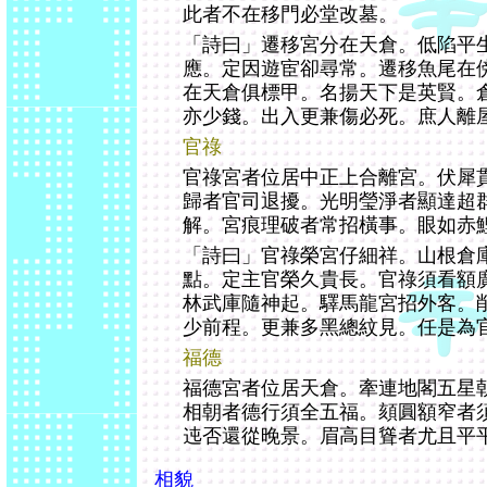
此者不在移門必堂改墓。
「詩曰」遷移宮分在天倉。低陷平
應。定因遊宦卻尋常。遷移魚尾在
在天倉俱標甲。名揚天下是英賢。
亦少錢。出入更兼傷必死。庶人離
官祿
官祿宮者位居中正上合離宮。伏犀
歸者官司退擾。光明瑩淨者顯達超
解。宮痕理破者常招橫事。眼如赤
「詩曰」官祿榮宮仔細祥。山根倉
點。定主官榮久貴長。官祿須看額
林武庫隨神起。驛馬龍宮招外客。
少前程。更兼多黑總紋見。任是為
福德
福德宮者位居天倉。牽連地閣五星
相朝者德行須全五福。頦圓額窄者
迍否還從晚景。眉高目聳者尤且平
相貌