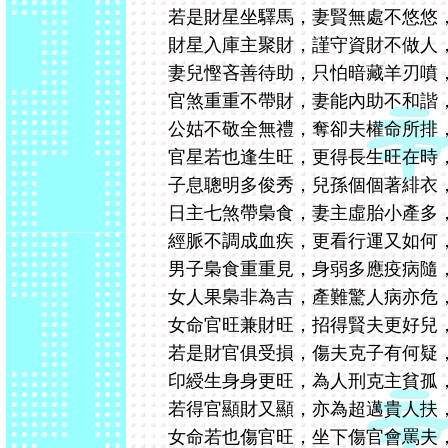
若是財星坐驛馬，妻賢無處不悠悠
財星入庫主聚財，謹守資財不做人
妻兒慳吝善待助，只怕暗藏羊刃噴
官煞重重不帶財，妻能內助不和諧
公姑不敬全無禮，奪卻夫權命所排
官星若也逢生旺，更得長生旺在時
子息聰明多俊秀，兒孫個個著緋衣
日主七煞帶梟食，妻主虛胎小產多
經脈不調成血疾，更看行運又如何
男子梟食重重見，身弱多應疫病隨
女人果梟非為吉，產難驚人病亦危
女命官旺兼財旺，招得賢夫更好兒
若是財官俱受損，傷夫克子有何疑
印綬生身身更旺，為人刑克主貧孤
若得官顯財又顯，亦為超邁貴人扶
女命若也傷官旺，坐下傷官會罵夫