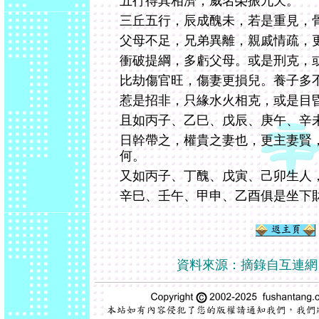
五行得其相濟，威名榮振九天。
三丘五行，辰成醜未，若是重見，
父母不足，兄弟異離，親戚情疏，
衝破提綱，多虧父母。或是刑克，
比劫傷官旺，傷妻更損兒。養子多
惹是招非，只緣水火相克，或是目
且如丙子、乙巳、戊辰、庚午、辛
日幹帶之，權貴之妻也，更主妻賢
何。
又如丙子、丁醜、戊寅、己卯生人
辛巳、壬午、甲申、乙酉俱是坐下
資料來源：摘錄自互連網