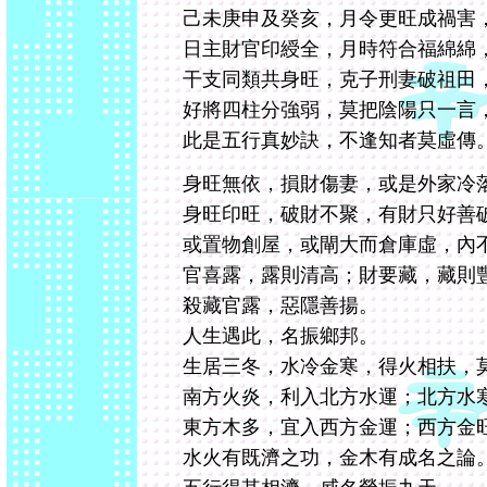
己未庚申及癸亥，月令更旺成禍害
日主財官印綬全，月時符合福綿綿
干支同類共身旺，克子刑妻破祖田
好將四柱分強弱，莫把陰陽只一言
此是五行真妙訣，不逢知者莫虛傳
身旺無依，損財傷妻，或是外家冷
身旺印旺，破財不聚，有財只好善
或置物創屋，或閘大而倉庫虛，內
官喜露，露則清高；財要藏，藏則
殺藏官露，惡隱善揚。
人生遇此，名振鄉邦。
生居三冬，水冷金寒，得火相扶，
南方火炎，利入北方水運；北方水
東方木多，宜入西方金運；西方金
水火有既濟之功，金木有成名之論