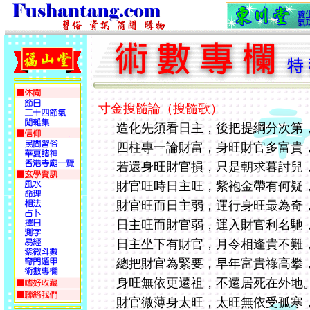
寸金搜髓論（搜髓歌）
造化先須看日主，後把提綱分次第
四柱專一論財富，身旺財官多富貴
若還身旺財官損，只是朝求暮討兒
財官旺時日主旺，紫袍金帶有何疑
財官旺而日主弱，運行身旺最為奇
日主旺而財官弱，運入財官利名馳
日主坐下有財官，月令相逢貴不難
總把財官為緊要，早年富貴祿高攀
身旺無依更遷祖，不遷居死在外地
財官微薄身太旺，太旺無依受孤寒