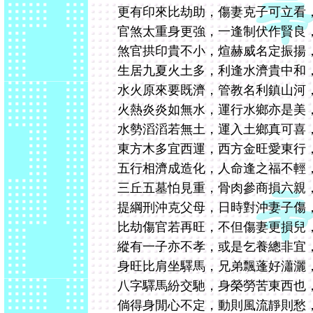
更有印來比劫助，傷妻克子可立看
官煞太重身更強，一逢制伏作賢良
煞官拱印貴不小，煊赫威名定振揚
生居九夏火土多，利逢水濟貴中和
水火原來要既濟，管教名利鎮山河
火熱炎炎如無水，運行水鄉亦是美
水勢滔滔若無土，運入土鄉真可喜
東方木多宜西運，西方金旺愛東行
五行相濟成造化，人命逢之福不輕
三丘五墓怕見重，骨肉參商損六親
提綱刑沖克父母，日時對沖妻子傷
比劫傷官若再旺，不但傷妻更損兒
縱有一子亦不孝，或是乞養總非宜
身旺比肩坐驛馬，兄弟飄蓬好瀟灑
八字驛馬紛交馳，身榮勞苦東西也
倘得身閒心不定，動則風流靜則愁