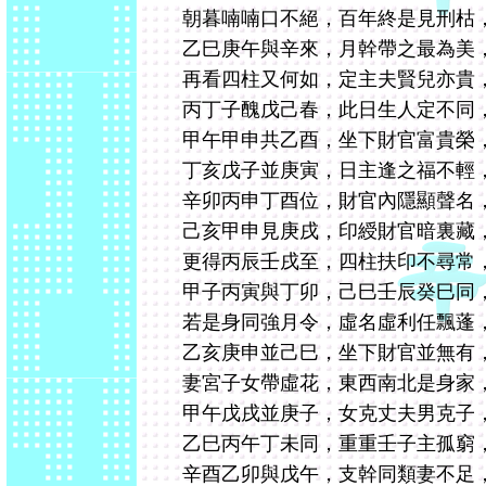
朝暮喃喃口不絕，百年終是見刑枯
乙巳庚午與辛來，月幹帶之最為美
再看四柱又何如，定主夫賢兒亦貴
丙丁子醜戊己春，此日生人定不同
甲午甲申共乙酉，坐下財官富貴榮
丁亥戊子並庚寅，日主逢之福不輕
辛卯丙申丁酉位，財官內隱顯聲名
己亥甲申見庚戌，印綬財官暗裏藏
更得丙辰壬戌至，四柱扶印不尋常
甲子丙寅與丁卯，己巳壬辰癸巳同
若是身同強月令，虛名虛利任飄蓬
乙亥庚申並己巳，坐下財官並無有
妻宮子女帶虛花，東西南北是身家
甲午戊戌並庚子，女克丈夫男克子
乙巳丙午丁未同，重重壬子主孤窮
辛酉乙卯與戊午，支幹同類妻不足