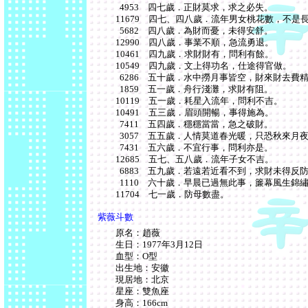
4953 四七歲．正財莫求，求之必失。
11679 四七、四八歲．流年男女桃花數，不是
5682 四八歲．為財而憂，未得安舒。
12990 四八歲．事業不順，急流勇退。
10461 四九歲．求財財有，問利有餘。
10549 四九歲．文上得功名，仕途得官做。
6286 五十歲．水中撈月事皆空，財來財去費
1859 五一歲．舟行淺灘，求財有阻。
10119 五一歲．耗星入流年，問利不吉。
10491 五三歲．眉頭開暢，事得施為。
7411 五四歲．穩穩當當，急之破財。
3057 五五歲．人情莫道春光暖，只恐秋來月
7431 五六歲．不宜行事，問利亦是。
12685 五七、五八歲．流年子女不吉。
6883 五九歲．若遠若近看不到，求財未得反
1110 六十歲．早晨已過無此事，簾幕風生錦
11704 七一歲．防母數盡。
紫薇斗數
原名：趙薇
生日：1977年3月12日
血型：O型
出生地：安徽
現居地：北京
星座：雙魚座
身高：166cm