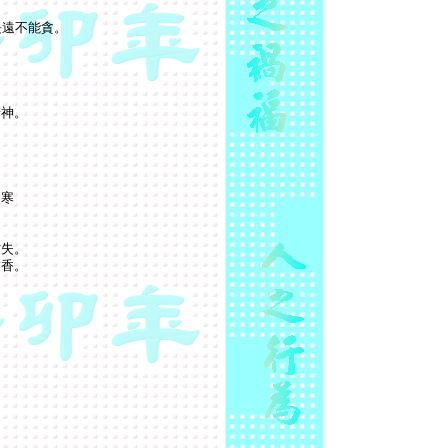
長遠不能貪。
精神。
夜寒
防失。
繡香。