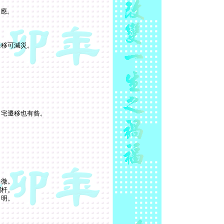
不應。
。
遷移可減災。
。
田宅遷移也有咎。
。
尚微。
欄杆。
月明。