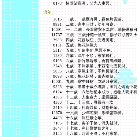
8178 椿萱沾寵渥，父先入幽冥。
流年
1616 一歲．一歲應有災，霧色片雲迷。
9991 二歲．家中旺財，幼年可慶。
10691 一、二歲．長輩難安不為吉，動變遷移
11737 三歲．三歲沖縫一陰來，揚子江頭苦叫
3983 四歲．花蕊放紅，怎堪風雨。
8151 五歲．梅花無氣力
5317 五歲．年值半旬,災忌不免。
1239 六歲．流年不順，家業獨耗。
9198 六歲．新竹無端破，薈苔滿綠階。
2748 七歲．不利家業，東西南北盡耗財。
5036 八歲．寒氣未消，不利長輩財。
9098 八歲．梅花始發，萬卉穩妍。
10061 九歲．家中旺財，本命旺家運。
9328 十歲．年逢十歲亦堪誇，風前之燭雨中
8124 十一歲．六陰陰極水成冰，造物人明未
4385 十二歲．人生春光，樂意融融。
4386 十二、十三歲．母親有一坎
2419 十四歲．耗處甚多，財愁長輩。
12670 十六歲．少年遊樂，學業需勤奮。
4488 十六歲．利紅鸞之年。
7105 十七歲．喪羊于路，流失錢財。
3647 十七歲．利紅鸞婚姻之年。
3155 十八歲．時運不濟，不利家業。