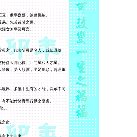
正直，處事磊落，練達機敏。
後易、先苦後甘之運。
代婦女無事業可言。
父母宮，代表父母是名人，或知識份
方得會天同化祿、巨門星和天才星。
大發展，受人欣賞，出足風頭，處理事
。
與境界，多無中生有的才能，與眾不同
，有不能付諸實際行動之憂慮。
損失。
祿之命。
多主老夫少妻。