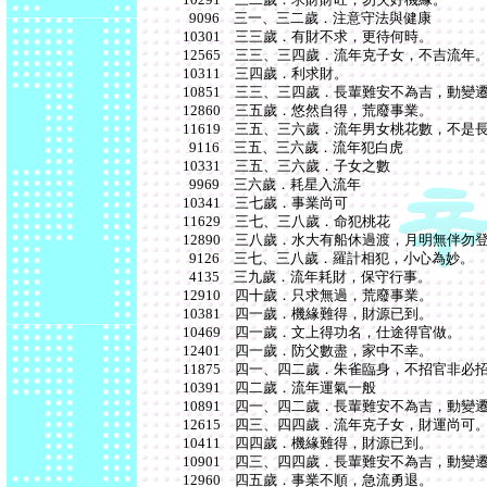
9096 三一、三二歲．注意守法與健康
10301 三三歲．有財不求，更待何時。
12565 三三、三四歲．流年克子女，不吉流年
10311 三四歲．利求財。
10851 三三、三四歲．長輩難安不為吉，動變
12860 三五歲．悠然自得，荒廢事業。
11619 三五、三六歲．流年男女桃花數，不是
9116 三五、三六歲．流年犯白虎
10331 三五、三六歲．子女之數
9969 三六歲．耗星入流年
10341 三七歲．事業尚可
11629 三七、三八歲．命犯桃花
12890 三八歲．水大有船休過渡，月明無伴勿
9126 三七、三八歲．羅計相犯，小心為妙。
4135 三九歲．流年耗財，保守行事。
12910 四十歲．只求無過，荒廢事業。
10381 四一歲．機緣難得，財源已到。
10469 四一歲．文上得功名，仕途得官做。
12401 四一歲．防父數盡，家中不幸。
11875 四一、四二歲．朱雀臨身，不招官非必
10391 四二歲．流年運氣一般
10891 四一、四二歲．長輩難安不為吉，動變
12615 四三、四四歲．流年克子女，財運尚可
10411 四四歲．機緣難得，財源已到。
10901 四三、四四歲．長輩難安不為吉，動變
12960 四五歲．事業不順，急流勇退。