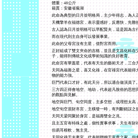
體重：48公斤
籍貫：安徽省蕪湖
此命為典型的日月並明格局，主少年得志，為人
天機擎羊在福德宮，表示靈感好，反應快，先難
古人認為日月並明格可以早配賢夫，這是因為古
而在現代則主自身可以發展事業。
此命的父母宮沒有主星，借對宮而用。
正好組成了雙文夾命的吉格，並且是文昌化科在
子，能得到傳統文化或學術知識的良好教育。
此命宮有華蓋星，代表有天生的藝術天才，三合
天同為福善之星，喜又化祿，在官祿宮代表能得
物的能力強。
巨門代表口才好，有此天分，所以適合做演員了
三方四正得會地空、地劫，代表超凡脫俗的思想
的觀點與見解。
地空與巨門、旬空同度，主多空想，或理想太高
地空旬空居財帛宮，主橫發一時，有判斷錯誤之
天同天梁同聚於身宮，是福壽雙全之兆。
且主五官有特殊之處，個性實事求事，天生有財
但易耳根軟，無主見。
天同化祿于夫妻宮，代表能聯姻于富貴之家，但