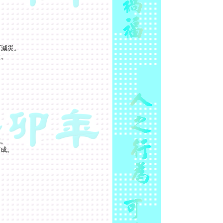
可減災。
天。
花。
有成。