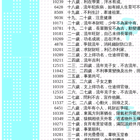
10239 十八歲．利在學業，泮水有成。
6428 十八歲．流年犯疾病，如有婦人生育可
8509 十九歲．不利生計，牽連祖業。
9036 十九、二十歲．注意健康
10171 二十歲．流年本財旺，少年不為家中有
10781 十九、二十歲．長輩難安不為吉，動變
10181 二一歲．流年旺財，自己未得長輩得。
10269 二一歲．功名成就，志在泮水。
4878 二二歲．爭競流年，消耗錢財防口舌。
10201 二三歲．求財財旺，利己亦利家。
10289 二三歲．文上得功名，仕途得官做。
10211 二四歲．流年吉利
12515 二三、二四歲．流年克子女，不吉流年
11042 二三、二四歲．不利事業變換及出外，
10309 二五歲．事業尚可。
10321 二五、二六歲．子女之數
10319 二六歲．文上得功名，仕途得官做。
12535 二六、二七歲．流年克子女，不吉流年
3264 二七歲．問利不吉，宜作他圖。
11537 二七、二八歲．心動火，回祿之災。
6451 二八歲．流年有小人，耗財起爭端。
10339 二八歲．東風方到寒猶在，陽氣初升暖
10349 二九歲．猿鶴相依天外客，逍遙物外玉
10271 三十歲．良宵有景皆堪羨，滿院談經伴
10359 三十歲．事業順利。
10281 三一歲．祥光疊疊現，暈映玉堂春
10291 三二歲．求財財旺，勿失好機緣。