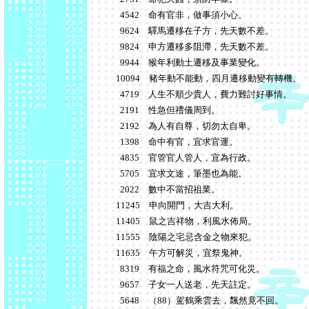
4542 命有官非，做事須小心。
9624 驛馬遷移在子方，先天數不差。
9824 申方遷移多阻滯，先天數不差。
9944 猴年利動土遷移及事業變化。
10094 豬年動不能動，四月遷移動變有轉機。
4719 人生不順少貴人，費力難討好事情。
2191 性急但禮儀周到。
2192 為人有自尊，切勿太自卑。
1398 命中有官，宜求官運。
4835 官管官人管人，宜為行政。
5705 宜求文途，筆墨也為能。
2022 數中不當招祖業。
11245 申向開門，大吉大利。
11405 鼠之吉祥物，利風水佈局。
11555 陰陽之宅忌含金之物來犯。
11635 午方可解災，宜祭鬼神。
8319 有福之命，風水符咒可化災。
9657 子女一人送老，先天註定。
5648 （88）駕鶴乘雲去，飄然竟不回。