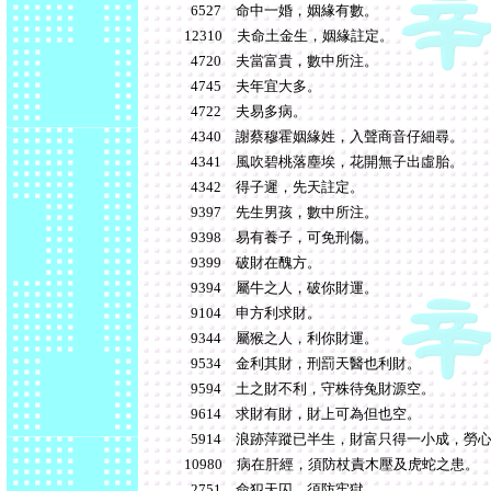
6527 命中一婚，姻緣有數。
12310 夫命土金生，姻緣註定。
4720 夫當富貴，數中所注。
4745 夫年宜大多。
4722 夫易多病。
4340 謝蔡穆霍姻緣姓，入聲商音仔細尋。
4341 風吹碧桃落塵埃，花開無子出虛胎。
4342 得子遲，先天註定。
9397 先生男孩，數中所注。
9398 易有養子，可免刑傷。
9399 破財在醜方。
9394 屬牛之人，破你財運。
9104 申方利求財。
9344 屬猴之人，利你財運。
9534 金利其財，刑罰天醫也利財。
9594 土之財不利，守株待兔財源空。
9614 求財有財，財上可為但也空。
5914 浪跡萍蹤已半生，財富只得一小成，勞
10980 病在肝經，須防杖責木壓及虎蛇之患。
2751 命犯天囚，須防牢獄。