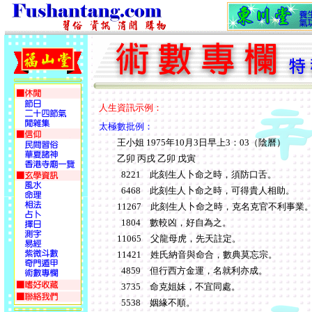
人生資訊示例：
太極數批例：
王小姐 1975年10月3日早上3：03（陰曆）
乙卯 丙戌 乙卯 戊寅
8221 此刻生人卜命之時，須防口舌。
6468 此刻生人卜命之時，可得貴人相助。
11267 此刻生人卜命之時，克名克官不利事業
1804 數較凶，好自為之。
11065 父龍母虎，先天註定。
11421 姓氏納音與命合，數典莫忘宗。
4859 但行西方金運，名就利亦成。
3735 命克姐妹，不宜同處。
5538 姻緣不順。