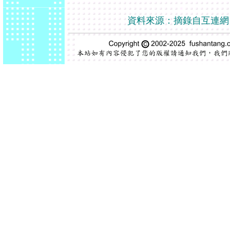
資料來源：摘錄自互連網