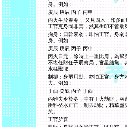
身。例如：
庚辰 庚辰 丙子 丙申
丙火生於春令， 又見四木，印多而
正官克身固非喜，然其生印不啻助
拘身：日幹衰弱，即怕正官。身弱
身。例如：
庚辰 庚辰 丙子 丙申
丙火日元，除時上一重比肩，為幫
不堪任財任子辰會局，官星結黨，
水猛獸耶。
制卻：身弱用動。亦怕正官。身方
去。例如：
丁酉 癸醜 丙子 丁西
丙雖失令於冬，幸有丁火劫財，兩
距料癸水正官，制去劫財，精華盡
矣。
正官所喜