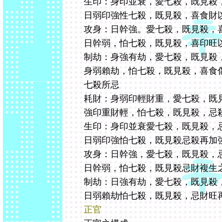
生印：身印並衰，愛七殺，既見殺
日弱印強性七殺，既見殺，喜食財
攻身：日幹強。愛七殺，既見殺，
日幹弱，怕七殺，既見殺，喜印旺
制劫：身強有劫，愛七殺，既見殺
身弱賴劫，怕七殺，既見殺，喜食
七殺所忌
耗財：身弱印輕財重，愛七殺，既
強印重財輕，怕七殺，既見殺，忌
生印：身印並衰愛七殺，既見殺，
日弱印強怕七殺，既見殺忌殺再加
攻身：日幹強，愛七殺，既見殺，
日幹弱，怕七殺，既見殺忌財複生
制劫：日強有劫，愛七殺，既見殺
日弱賴劫怕七殺，既見殺，忌財旺
正官