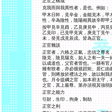
正官之構成
克我而與我異性者，是也。例如：
甲木日幹，見辛金，金能克木，甲
性，辛為陰性，陰陽相異故辛即甲
按甲見辛見酉，乙見庚見申，丙見
乙見印，已見甲見寅，庚見丁見午
未，癸見戊見辰戌。皆為正官。
正官雜談
正官者，六格之正氣，忠信之尊名
陰克，陰見陽克，如人之有一夫一
以成道也，父官者管也。一縣有官
雖有狡者，亦必循規蹈矩。居仁由
管，則將放於禮法之外，故以制我
也。月令提綱之官，如本府太守，
之官，其上最尊。第亦須視其強弱
正官之能力
引財，生印，拘身，制劫
正官之利