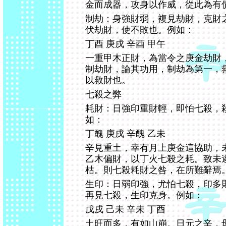
金而成器，攻身以作威，從此為有
制劫：身強財弱，複見劫財，克財
伏劫財，使不敗也。例如：
丁酉 庚戌 辛酉 甲午
一重甲木正財，為當令之庚金劫財
制劫財，論其功用，制劫為第一，
以救財也。
七殺之弊
耗財：日強印重財輕，即怕七殺，
如：
丁醜 庚戌 辛醜 乙未
辛見重土，幸有月上庚金這協助，
乙木偏財，以丁火七殺之耗。致未
枯。則七殺耗財之咎，在所難辭焉
生印：日弱印強，尤怕七殺，印多
再見七殺，生印克身。例如：
戊戌 己未 辛未 丁酉
土旺而多，有如山崩。日元之辛，