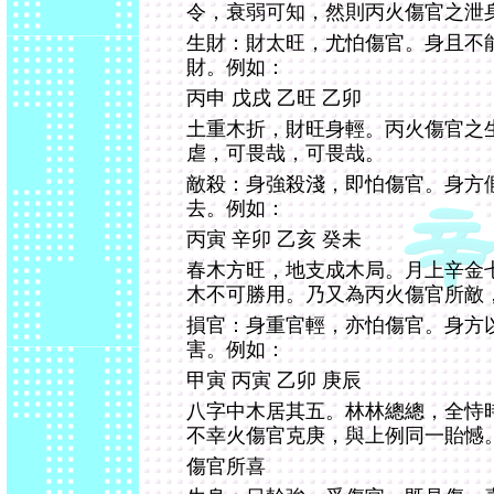
令，衰弱可知，然則丙火傷官之泄
生財：財太旺，尤怕傷官。身且不
財。例如：
丙申 戊戌 乙旺 乙卯
土重木折，財旺身輕。丙火傷官之
虐，可畏哉，可畏哉。
敵殺：身強殺淺，即怕傷官。身方
去。例如：
丙寅 辛卯 乙亥 癸未
春木方旺，地支成木局。月上辛金
木不可勝用。乃又為丙火傷官所敵
損官：身重官輕，亦怕傷官。身方
害。例如：
甲寅 丙寅 乙卯 庚辰
八字中木居其五。林林總總，全恃
不幸火傷官克庚，與上例同一貽憾
傷官所喜