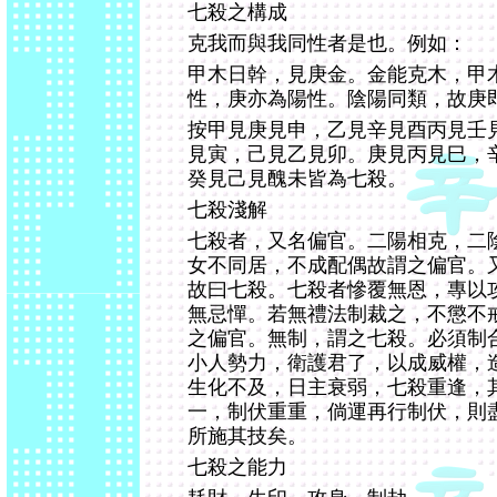
七殺之構成
克我而與我同性者是也。例如：
甲木日幹，見庚金。金能克木，甲
性，庚亦為陽性。陰陽同類，故庚
按甲見庚見申，乙見辛見酉丙見壬
見寅，己見乙見卯。庚見丙見巳，
癸見己見醜未皆為七殺。
七殺淺解
七殺者，又名偏官。二陽相克，二
女不同居，不成配偶故謂之偏官。
故曰七殺。七殺者慘覆無恩，專以
無忌憚。若無禮法制裁之，不懲不
之偏官。無制，謂之七殺。必須制
小人勢力，衛護君了，以成威權，
生化不及，日主衰弱，七殺重逢，
一，制伏重重，倘運再行制伏，則
所施其技矣。
七殺之能力