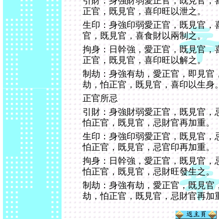
引財：身強財弱愛正官，既見官，
正官，既見官，喜印旺以泄之。
生印：身強印弱愛正官，既見官，
官，既見官，喜食財以兩制之。
拘身：日幹強，愛正官，既見官，
正官，既見官，喜印旺以解之。
制劫：身強有劫，愛正官，即見官
劫，怕正官，既見官，喜印以生身
正官所忌
引財：身強財弱愛正官，既見官，
怕正官，既見官，忌財官再加重。
生印：身強印弱愛正官，既見官，
怕正官，既見官，忌官印再加重。
拘身：日幹強，愛正官，既見官，
怕正官，既見官，忌財旺發生之。
制劫：身強有劫，愛正官，既見官
劫，怕正官，既見官，忌財官再加