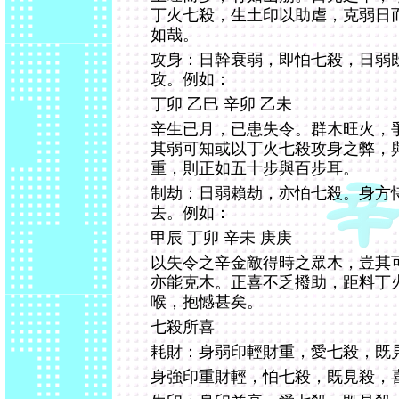
丁火七殺，生土印以助虐，克弱日
如哉。
攻身：日幹衰弱，即怕七殺，日弱
攻。例如：
丁卯 乙巳 辛卯 乙未
辛生已月，已患失令。群木旺火，
其弱可知或以丁火七殺攻身之弊，
重，則正如五十步與百步耳。
制劫：日弱賴劫，亦怕七殺。身方
去。例如：
甲辰 丁卯 辛未 庚庚
以失令之辛金敵得時之眾木，豈其
亦能克木。正喜不乏撥助，距料丁
喉，抱憾甚矣。
七殺所喜
耗財：身弱印輕財重，愛七殺，既
身強印重財輕，怕七殺，既見殺，