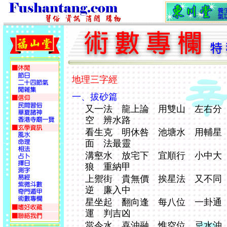
地理三字經
一、拔砂篇
又一法 龍上論 用雙山 左右分
空 辨水路
看生克 明休咎 池塘水 用輔星
面 法最靈
溝壑水 放宅下 宜順行 小中大
狼 重納甲
上禦街 貴無價 挨星法 又不同
逆 廉入中
星坐起 翻向逢 每八位 一卦通
運 判吉凶
當令水 喜沖融 惟空位 忌水沖