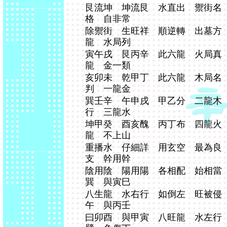
艮流坤 坤流艮 水直出 禦街名
格 自非常
除禦街 生旺祥 順逆轉 出墓方
龍 水局列
寅午戌 艮丙辛 此六龍 火局真
龍 金一類
亥卯未 乾甲丁 此六龍 木局名
判 一龍金
巽壬辛 午申戌 甲乙分 二龍木
行 三龍水
坤甲癸 酉亥醜 丙丁布 四龍火
龍 不上山
重播水 仔細詳 用玄空 最為良
支 幹用幹
陰用陰 陽用陽 各相配 始相當
巽 與寅巳
八生龍 水右行 如倒左 旺被侵
午 與丙壬
曰卯酉 與甲寅 八旺龍 水左行