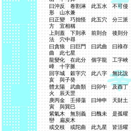
曰沖反 卷割淋 此五水 不可侵
形 山水兼
曰正變 巧拙怪 此五穴 分三派
方 宜相稱
上則蓋 下則承 前則合 後則分
法 穴中尋
曰貪狼 曰巨門 曰武曲 曰祿存
曲 此七星
龍變化 在此分 個字龍 工字峽
嶂 十字脈
回字城 穀字穴 此八字 無比說
亥 與子癸
體太陽 武曲類 曰卯午 及酉丁
火 辰天罡
庚丙金 壬掃蕩 曰坤申 天財土
寅 與巽巳
紫氣木 無別義 曰醜未 是孤曜
巒 扁炭木
或交枝 或陀曲 此九星 皆活曜