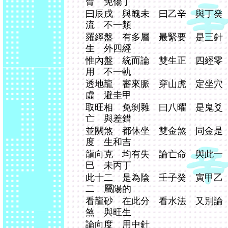
臂 免傷丁
曰辰戌 與醜未 曰乙辛 與丁癸
流 不一類
羅經盤 有多層 最緊要 是三針
生 外四經
惟內盤 統而論 雙生正 四經零
用 不一軌
透地龍 審來脈 穿山虎 定坐穴
虛 避圭甲
取旺相 免剝雜 曰八曜 是鬼爻
亡 與差錯
並關煞 都休坐 雙金煞 同金是
度 生和吉
龍向克 均有失 論亡命 與此一
巳 未丙丁
此十二 是為陰 壬子癸 寅甲乙
二 屬陽的
看龍砂 在此分 看水法 又別論
煞 與旺生
論向度 用中針