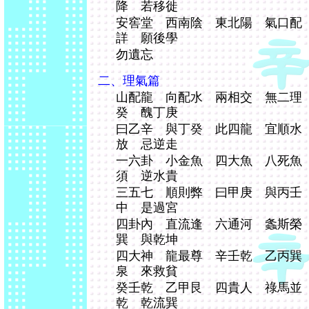
降 若移徙
安窖堂 西南陰 東北陽 氣口配
詳 願後學
勿遺忘
二、理氣篇
山配龍 向配水 兩相交 無二理
癸 醜丁庚
曰乙辛 與丁癸 此四龍 宜順水
放 忌逆走
一六卦 小金魚 四大魚 八死魚
須 逆水貴
三五七 順則弊 曰甲庚 與丙壬
中 是過宮
四卦內 直流逢 六通河 螽斯榮
巽 與乾坤
四大神 龍最尊 辛壬乾 乙丙巽
泉 來救貧
癸壬乾 乙甲艮 四貴人 祿馬並
乾 乾流巽