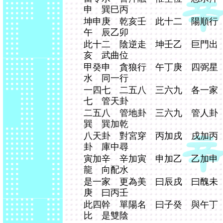
申 巽巳丙
坤申庚 乾亥壬 此十二 陽順行
午 辰乙卯
此十二 陰逆走 坤壬乙 巨門出
亥 武曲位
甲癸申 貪狼行 午丁庚 四弼星
水 同一行
一四七 二五八 三六九 各一家
七 管天卦
二五八 管地卦 三六九 管人卦
巽 巽加乾
八天卦 對宮穿 丙加戌 戌加丙
卦 庫中尋
寅加辛 辛加寅 申加乙 乙加申
龍 向配水
是一家 更為美 曰辰戌 曰醜未
庚 曰丙壬
此四幹 單陽名 曰子癸 與午丁
比 是雙陰