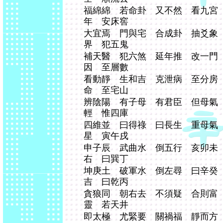
福綿綿 若命卦 又不然 看九宮
年 安床窖
大宜焉 門與宅 合成卦 抽爻象
界 犯五鬼
補天醫 犯六煞 延年推 改一門
因 至層數
看動靜 生和吉 克泄病 至分房
命 至宅山
辨陰陽 有子母 有君臣 但母氣
輕 惟四庫
四維並 曰得祿 曰長生 重母氣
星 寅午戌
申子辰 武曲水 倒五行 亥卯未
右 曰巽丁
坤庚土 破軍水 倒左尋 曰辛癸
吉 曰乾丙
貪狼同 朝右去 不須疑 合則富
靈 若天井
即太極 尤緊要 關禍福 靜而方