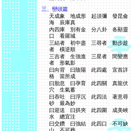
三、巒頭篇
天成象 地成形 起須彌 發昆侖
海 辰庫真
內四庫 別有金 分八卦 各顯靈
口 看羅城
三結者 初中盡 三尋者 動步趁
者 橫逆順
三吉者 生強進 三星者 間變應
者 形氣影
曰向背 曰陰陽 此四處 宜首詳
格 當所成
曰胎息 曰孕育 此四關 真龍伏
穴 生氣蓄
曰吞吐 曰浮沉 此四法 著意尋
砂 最為妙
曰迎送 曰拱夾 此四圍 成美峽
水 總宜注
曰交鑽 曰強結 此四口 不可缺
山 不可葬