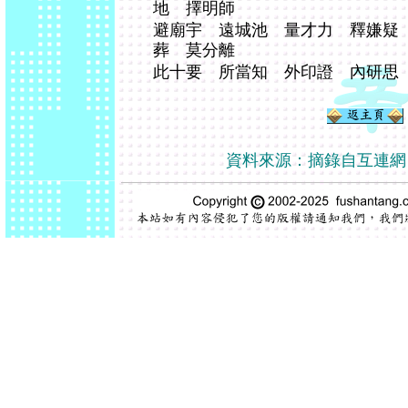
地 擇明師
避廟宇 遠城池 量才力 釋嫌疑
葬 莫分離
此十要 所當知 外印證 內研思
資料來源：摘錄自互連網