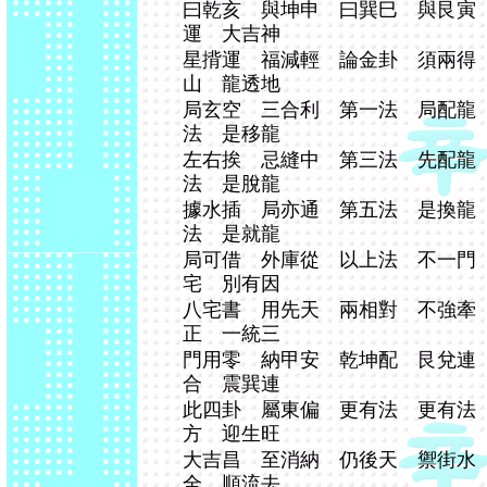
曰乾亥 與坤申 曰巽巳 與艮寅
運 大吉神
星揹運 福減輕 論金卦 須兩得
山 龍透地
局玄空 三合利 第一法 局配龍
法 是移龍
左右挨 忌縫中 第三法 先配龍
法 是脫龍
據水插 局亦通 第五法 是換龍
法 是就龍
局可借 外庫從 以上法 不一門
宅 別有因
八宅書 用先天 兩相對 不強牽
正 一統三
門用零 納甲安 乾坤配 艮兌連
合 震巽連
此四卦 屬東偏 更有法 更有法
方 迎生旺
大吉昌 至消納 仍後天 禦街水
全 順流去