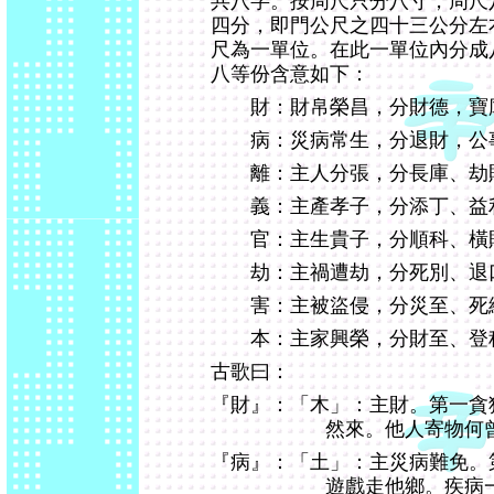
共八字。按周尺只分八寸，周尺
四分，即門公尺之四十三公分左右
尺為一單位。在此一單位內分成八
八等份含意如下：
財：財帛榮昌，分財德，寶
病：災病常生，分退財，公
離：主人分張，分長庫、劫
義：主產孝子，分添丁、益
官：主生貴子，分順科、橫
劫：主禍遭劫，分死別、退
害：主被盜侵，分災至、死
本：主家興榮，分財至、登
古歌曰：
『財』：「木」：主財。第一貪
然來。他人寄物何
『病』：「土」：主災病難免。
遊戲走他鄉。疾病