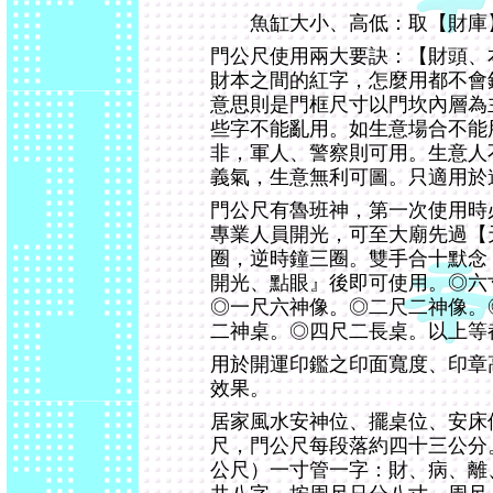
魚缸大小、高低：取【財庫
門公尺使用兩大要訣：【財頭、
財本之間的紅字，怎麼用都不會
意思則是門框尺寸以門坎內層為
些字不能亂用。如生意場合不能
非，軍人、警察則可用。生意人
義氣，生意無利可圖。只適用於
門公尺有魯班神，第一次使用時
專業人員開光，可至大廟先過【
圈，逆時鐘三圈。雙手合十默念
開光、點眼』後即可使用。◎六
◎一尺六神像。◎二尺二神像。
二神桌。◎四尺二長桌。以上等
用於開運印鑑之印面寬度、印章
效果。
居家風水安神位、擺桌位、安床
尺，門公尺每段落約四十三公分
公尺）一寸管一字：財、病、離