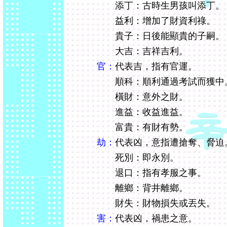
添丁：古時生男孩叫添丁。
益利：增加了財資利祿。
貴子：日後能顯貴的子嗣。
大吉：吉祥吉利。
官：
代表吉，指有官運。
順科：順利通過考試而獲中
橫財：意外之財。
進益：收益進益。
富貴：有財有勢。
劫：
代表凶，意指遭搶奪、脅迫
死別：即永別。
退口：指有孝服之事。
離鄉：背井離鄉。
財失：財物損失或丟失。
害：
代表凶，禍患之意。