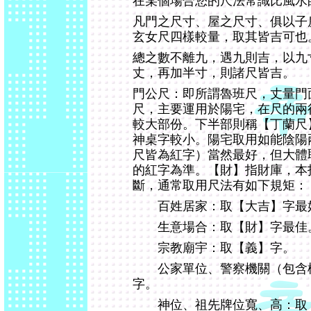
在某個場合您的尺法常識比風水
凡門之尺寸、屋之尺寸、俱以子
玄女尺四樣較量，取其皆吉可也
總之數不離九，遇九則吉，以九
丈，再加半寸，則諸尺皆吉。
門公尺：即所謂魯班尺，丈量門
尺，主要運用於陽宅，在尺的兩
較大部份。下半部則稱【丁蘭尺
神桌字較小。陽宅取用如能陰陽
尺皆為紅字）當然最好，但大體
的紅字為準。【財】指財庫，本
斷，通常取用尺法有如下規矩：
百姓居家：取【大吉】字最
生意場合：取【財】字最佳
宗教廟宇：取【義】字。
公家單位、警察機關（包含檢
字。
神位、祖先牌位寬、高：取