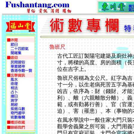
魯班尺
古代工匠訂製陽宅建築及廚灶神
寸，將樑的高度、房的面積（長
位在吉字上。
魯班尺俗稱為文公尺。紅字為吉
寸一分，以生老病死苦五字為基
凶吉，依序為：財（錢財、才能
利）、離（六親離散分離）、義
範，或有勸募行善）、官（官運
迫）、害（罹患）、本（事物的
在風水學說中一般住家大門只裝
觀學舍義聚之所可裝，大門用義
門只有官府可裝，大門合官字將