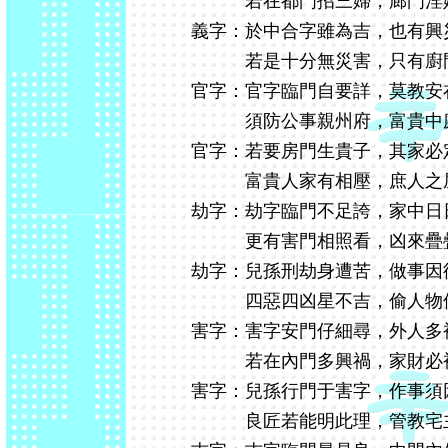
若在都門招三婦，廊門淫婦
義字：於中合字雖為吉，也有興
若是十分無災害，只有廚門
官字：官字臨門自要詳，莫教安
須防公事親州府，富貴中庭
官字：若要房門生貴子，其家必
富貴人家有相壓，庶人之屋
劫字：劫字臨門不足誇，家中日
更有害門相照看，凶來疊疊
劫字：兒孫刑劫身遭苦，做事因
四惡四凶星不吉，偷人物件
害字：害字安門仔細尋，外人多
若在內門多興禍，家財必被
害字：兒孫行門于害字，作事須
良匠若能明此理，管教宅主