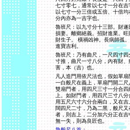
七寸零七，通常以七寸一分在吉
以七寸一分三倍或五倍、十倍均
分內亦為一吉字也。
魯班尺：以九寸分十三部。財遂
損妻。離鄉絕義。招財進業。旺
財生子。 橫禍凶神。長病師孤
進寶吉利。
魯班尺：乃有曲尺，一尺四寸四
寸推，曲尺一寸八分，內有財、
害，本（吉）也。
凡人造門用依尺法也，假如單扇
一白般尺在義上，單扇門開二尺
雙扇門者，用四尺三寸一分合四
上。如財門者，用四尺三寸八分
用五尺六寸六分合兩白，又在吉
闊四尺二寸，乃為二黑，般尺又
者，則吉上，二分加六分正在吉
無一失，則為良匠也。
魯般尺八首：