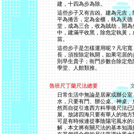
建，十四為步為除。
這些步子又有吉凶。建為元吉，
平為捲舌，定為金櫃，執為天德
堂，成為三合，收為賊劫，開為
中，建滿平收黑，除危定執黃，
當。
這些步子是怎樣運用呢？凡宅寬
長，須按除定執開，如果宅居的
則早生貴子；衙門步數合除定危
學堂、人館類推。
魯班尺丁蘭尺法總要
日常生活中無論是居家或辦公室
水，只要有門、辦公桌、神桌、
然而自從引進西方科學後尺法已
展。放諸四海只要有華人的地方
可是有時候連從事陰陽宅風水的
解，本文將有關尺法的基本知識