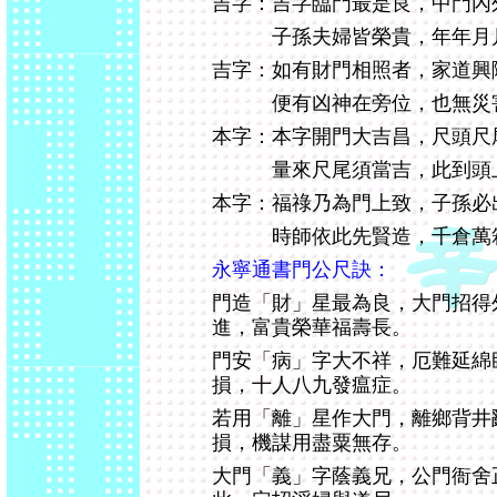
吉字：吉字臨門最是良，中門內
子孫夫婦皆榮貴，年年月月
吉字：如有財門相照者，家道興
便有凶神在旁位，也無災害
本字：本字開門大吉昌，尺頭尺
量來尺尾須當吉，此到頭上
本字：福祿乃為門上致，子孫必
時師依此先賢造，千倉萬箱
永寧通書門公尺訣：
門造「財」星最為良，大門招得
進，富貴榮華福壽長。
門安「病」字大不祥，厄難延綿
損，十人八九發瘟症。
若用「離」星作大門，離鄉背井
損，機謀用盡粟無存。
大門「義」字蔭義兄，公門衙舍