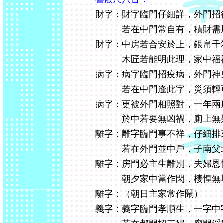
財字：財字臨門仔細詳，外門招
若在中門常自有，積財需用
財字：中房若合安於上，銀帛千
木匠若能明此理，家中福祿
病字：病字臨門招疫病，外門神
若在中門逢此字，災須輕可
病字：更被外門相照對，一年兩
於中若要無凶禍，廁上無疑
離字：離字臨門事不祥，仔細排
若在外門並中戶，子南父北
離字：房門必主生離別，夫婦恩
朝夕家中當作閑，棲惶無地
離字：（朝日主家常作鬧）
義字：義字臨門孝順生，一字中