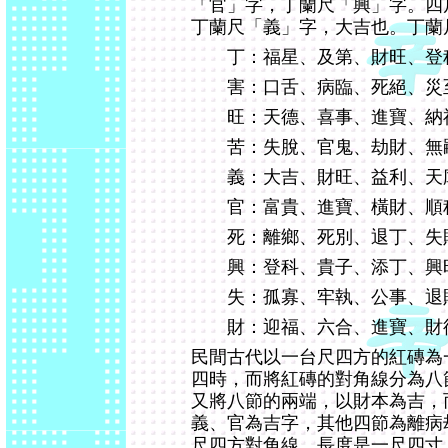
「官」字，丁蘭尺「興」字。四
丁蘭尺「義」字，大吉也。丁蘭
丁：福星、及第、財旺、登
害：口舌、病臨、死絕、災
旺：天德、喜事、進寶、納
苦：失脫、官鬼、劫財、無
義：大吉、財旺、益利、天
官：富貴、進寶、橫財、順
死：離鄉、死別、退丁、失
興：登科、貴子、添丁、興
失：孤寡、牢執、公事、退
財：迎福、六合、進寶、財
民間古代以一台尺四方的紅磚為
四時，而將紅磚的對角線分為八
又將八節的兩端，以財本為吉，
義、官為吉字，其他四節為離病
尺四方對角線，長度是一尺四寸