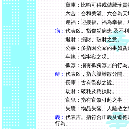
寶庫：比喻可得或儲藏珍貴
六合：合和美滿。六合為天
迎福：迎接福。福為幸福、
病：
代表凶。指傷災病患 及不
退財：損財、破財之意。
公事：多指因公家的事如貪污
牢執：指牢獄之災。
孤寡：指有孤獨寡居的行為
離：
代表凶，指六親離散分開。
長庫：古有監獄之說。
劫財：破耗及耗損財。
官鬼：指有官煞引起之事。
失脫：物品失落、人離散之
義：
代表吉。指符合正義及道德
行為。