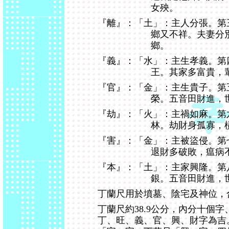
女殃。
『離』：「土」：主人分張。第
鄉又不祥。夫妻分
鄉。
『義』：「水」：主生孝義。第
王。其家多富貴，
『官』：「金」：主生貴子。第
榮。五音田財進，
『劫』：「火」：主禍如麻。第
林。劫財身孤寡，
『害』：「金」：主被盜侵。第
退財多破敗，瘟病
『本』：「土」：主家興隆。第
銀。五音田財進，
丁蘭尺用於墳墓、陰宅及神位，
丁蘭尺約38.9公分，內分十個
丁、旺、義、官、興、財字為吉