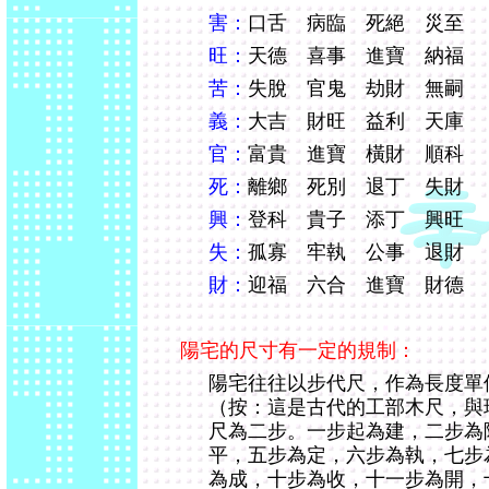
害：
口舌 病臨 死絕 災至
旺：
天德 喜事 進寶 納福
苦：
失脫 官鬼 劫財 無嗣
義：
大吉 財旺 益利 天庫
官：
富貴 進寶 橫財 順科
死：
離鄉 死別 退丁 失財
興：
登科 貴子 添丁 興旺
失：
孤寡 牢執 公事 退財
財：
迎福 六合 進寶 財德
陽宅的尺寸有一定的規制：
陽宅往往以步代尺，作為長度單
（按：這是古代的工部木尺，與
尺為二步。一步起為建，二步為
平，五步為定，六步為執，七步
為成，十步為收，十一步為開，