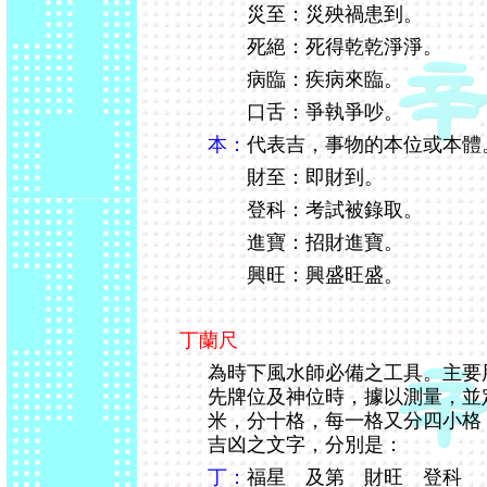
災至：災殃禍患到。
死絕：死得乾乾淨淨。
病臨：疾病來臨。
口舌：爭執爭吵。
本：
代表吉，事物的本位或本體
財至：即財到。
登科：考試被錄取。
進寶：招財進寶。
興旺：興盛旺盛。
丁蘭尺
為時下風水師必備之工具。主要
先牌位及神位時，據以測量，並
米，分十格，每一格又分四小格
吉凶之文字，分別是：
丁：
福星 及第 財旺 登科