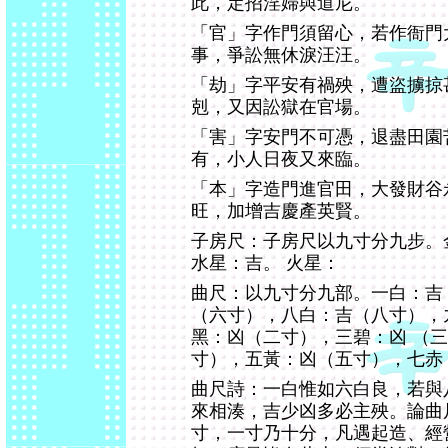
此，定招淫婦與道尼。
「官」字作門須留心，若作衙門
事，爭訟無休淚汪汪。
「劫」字平安有禍殃，遭盜擄掠
剋，又因訟獄在官場。
「害」字安門不可憑，退盡田園
有，小人日夜又來臨。
「本」字造門進官田，大發財谷
旺，加增吉慶產英賢。
子房尺：子房尺以九寸分九步。
水星：吉。 火星：
曲尺：以九寸分九部。一白：吉
（六寸），八白：吉（八寸），
黑：凶（二寸），三碧：凶 （
寸），五黃：凶（五寸），七赤
曲尺詩：一白惟如六白良，若與
來相湊，吉少凶多必主殃。論曲
寸，一寸乃十分，凡遇起造、經