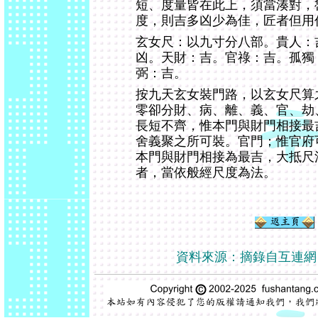
短、度量皆在此上，須當湊對，
度，則吉多凶少為佳，匠者但用
玄女尺：以九寸分八部。貴人：
凶。天財：吉。官祿：吉。孤獨
弼：吉。
按九天玄女裝門路，以玄女尺算
零卻分財、病、離、義、官、劫
長短不齊，惟本門與財門相接最
舍義聚之所可裝。官門；惟官府
本門與財門相接為最吉，大抵尺
者，當依般經尺度為法。
資料來源：摘錄自互連網