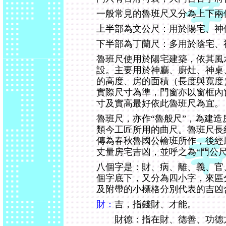
一般常見的魯班尺又分為上下兩
上半部為文公尺：用於陽宅、神
下半部為丁蘭尺：多用於陰宅、
魯班尺使用於陽宅建築，依其風
設。主要用於神廳、廚灶、神桌
的高度、房的面積（長度與寬度
實際尺寸為準，門窗亦以窗框內
寸及實高最好依此魯班尺為宜。
魯班尺，亦作“魯般尺”，為建
類今工匠所用的曲尺。魯班尺長
傳為春秋魯國公輸班所作，後經
丈量房宅吉凶，並呼之為“門公尺
八個字是：財、病、離、義、官
個字底下，又分為四小字，來區
及附帶的小標格分別代表的吉凶
財：
吉，指錢財、才能。
財德：指在財、德善、功德