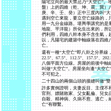
陽宅立向的最大禁忌乃“大空亡”。
盤）上的四維（乾、坤、震、巽）
庚、辛、壬、癸）正中三度內叫“大
遇到空亡來龍，要立空亡線路的，只
用一九分金線路。堪輿學講究的是乘
地龍、平洋龍）所化生出來的，所
們利用，四維八幹本身不含生氣，
以，凡陽宅的建築中軸線落在四維
亡。
還有一種“大空亡”即八卦之分界線
22.5°、67.5°、112.5°、157.5°、202.
八個平面方位線。房屋的前後中軸
叫做“大空亡”。房屋坐向逢“大空
不可犯之。
二十四山的兩個山頭的接縫叫做“雙
許多實例證明，夫妻反目、主僕不
官刑、嫖賭敗家、父女亂倫、兒女
自殺、精神病、久病不愈、逃亡，
亡”有聯繫。