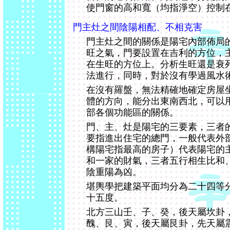
使門窗的高和寬（均指淨空）控制
門主灶之間陰陽相配、不相克害
門主灶之間的關係是陽宅內部佈局
旺之氣，門要設置在吉利的方位，
在生旺的方位上。分析生旺還是衰
法進行，同時，對於沒有學過風水
在沒有羅盤，無法精確地確定房屋
體的方向，能分出東南西北，可以
部各個功能區的關係。
門、主、灶是陽宅的三要素，三者
要指進出住宅的總門，一般代表外
構陽宅指最高的房子）代表陽宅的
和一家的財氣，三者五行相生比和
陰重陽為凶。
堪輿學把建築平面均分為二十四等
十五度。
北方三山壬、子、癸，後天屬坎卦
醜、艮、寅，後天屬艮卦，先天屬