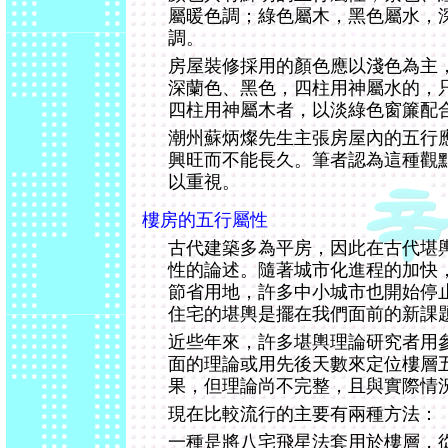
屬暖色調；綠色屬木，黑色屬水，
調。
房屋裝修採用的顏色應以淺色為主
深蘭色、黑色，四柱用神屬水的，
四柱用神屬木者，以淡綠色窗簾配
潮州蘇炳燦先生主張房屋內的五行
興旺而不能長久。筆者認為這種觀
以重視。
樓房的五行屬性
古代建築多為平房，因此在古代堪
性的論述。隨著城市化進程的加快
節省用地，許多中小城市也開始停
住宅的堪輿是擺在我們面前的新課
近些年來，許多堪輿理論研究者用參
面的理論或用先後天數來定位樓層
果，但理論尚不完整，且與實際情
現在比較流行的主要有兩種方法：
一種是將八宅飛星法套用於樓層，