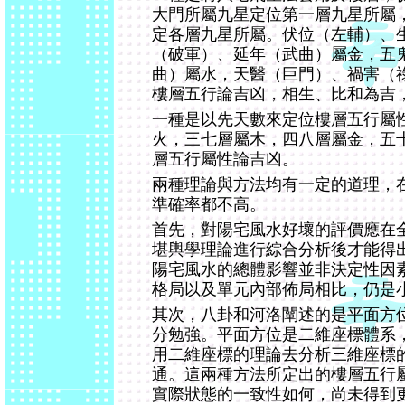
大門所屬九星定位第一層九星所屬
定各層九星所屬。伏位（左輔）、
（破軍）、延年（武曲）屬金，五
曲）屬水，天醫（巨門）、禍害（
樓層五行論吉凶，相生、比和為吉
一種是以先天數來定位樓層五行屬
火，三七層屬木，四八層屬金，五
層五行屬性論吉凶。
兩種理論與方法均有一定的道理，
準確率都不高。
首先，對陽宅風水好壞的評價應在
堪輿學理論進行綜合分析後才能得
陽宅風水的總體影響並非決定性因
格局以及單元內部佈局相比，仍是
其次，八卦和河洛闡述的是平面方
分勉強。平面方位是二維座標體系
用二維座標的理論去分析三維座標
通。這兩種方法所定出的樓層五行
實際狀態的一致性如何，尚未得到