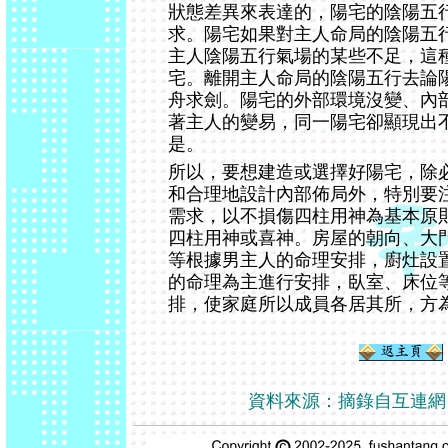
狀態差異來表達的，陽宅的陰陽五
求。陽宅如果對主人命局的陰陽五
主人陰陽五行氣場的某些不足，這
宅。離開主人命局的陰陽五行去論
舟求劍。陽宅的外部環境沒變、內
著主人的變易，同一陽宅卻顯現出
是。
所以，要想建造或選擇好陽宅，除
和合理地設計內部佈局外，特別要
需求，以不損傷四柱用神為基本原
四柱用神或喜神。房屋的朝向、大
等根據男主人的命理安排，廚灶設
的命理為主進行安排，臥室、床位
排，使家庭所以成員各居其所，方
資料來源：摘錄自互連網