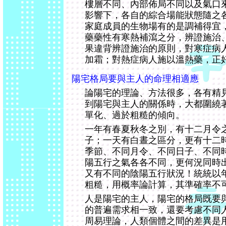
樓層不同、內部佈局不同以及氣口
影響下，各自的綜合場能狀態隨之
家庭成員的生物場有的是調補得宜
藥藥性有寒熱補瀉之分，辨證施治
果違背辨證施治的原則，對寒症病
加霜；對熱症病人施以溫熱藥，正
陽宅格局要與主人的命理相適應
論陽宅的理論、方法很多，各有精
到陽宅與主人的關係時，大都圍繞
單化、過於粗糙的傾向。
一年有春夏秋冬之別，有十二月令
子；一天有白晝之區分，更有十二
季節、不同月令、不同日子、不同
陽五行之氣各各不同，更何況同時
又有不同的陰陽五行狀況！統統以
粗糙，用概率論計算，其準確率不可
人是陽宅的主人，陽宅的格局既要
的普遍需求相一致，還要考慮不同
周易理論，人類個體之間的差異是