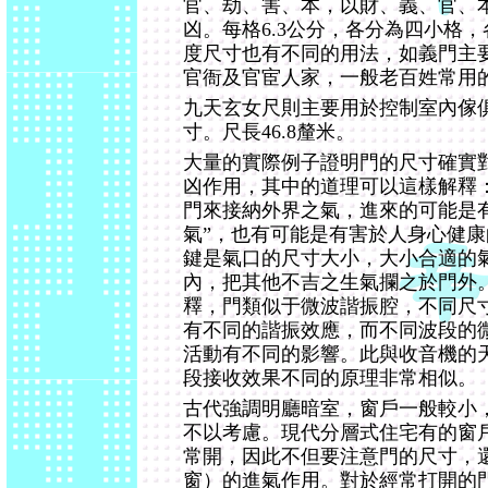
官、劫、害、本，以財、義、官、
凶。每格6.3公分，各分為四小格
度尺寸也有不同的用法，如義門主
官衙及官宦人家，一般老百姓常用
九天玄女尺則主要用於控制室內傢
寸。尺長46.8釐米。
大量的實際例子證明門的尺寸確實
凶作用，其中的道理可以這樣解釋
門來接納外界之氣，進來的可能是
氣”，也有可能是有害於人身心健康
鍵是氣口的尺寸大小，大小合適的氣
內，把其他不吉之生氣攔之於門外
釋，門類似于微波諧振腔，不同尺
有不同的諧振效應，而不同波段的
活動有不同的影響。此與收音機的
段接收效果不同的原理非常相似。
古代強調明廳暗室，窗戶一般較小
不以考慮。現代分層式住宅有的窗
常開，因此不但要注意門的尺寸，
窗）的進氣作用。對於經常打開的