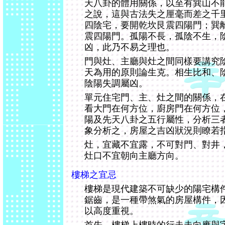
天八卦的體用關係，以至有巽山不
之說，這與古法失之厘毫而差之千
四陰宅，要開乾坎艮震四陽門；巽
震四陽門。孤陽不長，孤陰不生，
凶，此乃不易之理也。
門與灶、主廳與灶之間同樣要講究
天為用的原則論生克。相生比和、
陰陽失調屬凶。
單元住宅門、主、灶之間的關係，
看大門在何方位，廚房門在何方位
陽及先天八卦之五行屬性，分析三
象分析之，房屋之吉凶狀況則瞭若
灶，宜藏不宜露，不可對門、對井
灶口不宜朝向主廳方向。
樓梯之宜忌
樓梯是現代建築不可缺少的陽宅構
鋸齒，是一種帶煞氣的房屋構件，
以高度重視。