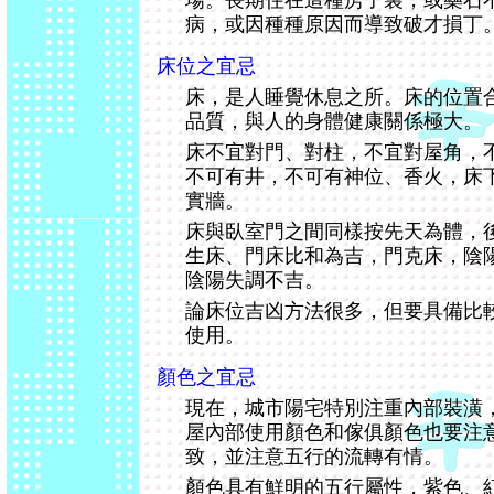
場。長期住在這種房子裏，或藥石
病，或因種種原因而導致破才損丁
床位之宜忌
床，是人睡覺休息之所。床的位置
品質，與人的身體健康關係極大。
床不宜對門、對柱，不宜對屋角，
不可有井，不可有神位、香火，床
實牆。
床與臥室門之間同樣按先天為體，
生床、門床比和為吉，門克床，陰
陰陽失調不吉。
論床位吉凶方法很多，但要具備比
使用。
顏色之宜忌
現在，城市陽宅特別注重內部裝潢
屋內部使用顏色和傢俱顏色也要注
致，並注意五行的流轉有情。
顏色具有鮮明的五行屬性，紫色、