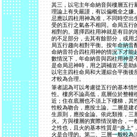
其三，以宅主年命納音與樓層五行
理論上有失嚴謹，有以偏概全之嫌
忌應以四柱用神為准，不同時空出
受的五行之氣各不相同。命局五行
相對的。選擇四柱用神就是有目的
的不足部分，去其有餘部分，或用
局五行趨向相對平衡。按年命納音
命納音符合四柱用神的情況下才能
數情況下，年命納音與四柱用神是
是命局忌神時，用之調補豈不是助
以宅主四柱命局和大運綜合平衡後
才較為合理。
筆者認為可以考慮從五行的基本情
性。樓房不論高低，底層位於整幢
近；住在底層也不須上下樓梯，其
性較為吻合，應按土論。二層是建
生原則，應按金論。依此類推，三
火。方與樓層的實際情況吻合，一
之性也，且火的基本性質是“炎上”
火是合理的。第二、三層一般較為