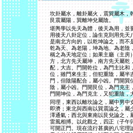
坎卦屬水，離卦屬火，震巽屬木，
艮震屬陽，巽離坤兌屬陰。
堪輿學以先天為體，後天為用，並
用後天八卦定位，論生克則用先天
是南北方向的，以乾坤論之，而不
乾為天、為老陽，坤為地、為老陰
稱之為天地定位；如果主廳（主房
方，北方先天屬坤，南方先天屬乾
配，大吉。門開乾位，為門主比和
位，雖門來生主，但犯重陰，屬半
門，但陰陽配合，屬小凶。門開巽
陰，屬小凶。門開艮位，為門克主
門開坤位，為門克主，又犯重陰，
同理，東西以離坎論之，屬中男中
即濟；東北與西南以巽震論之，屬
澤通氣；西北與東南以艮兌論之，
雷風相搏。以此觀之，四正（子午
可開正門。現在流行甚廣的八宅理