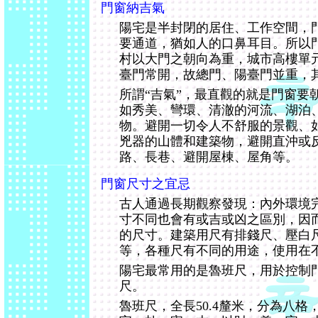
門窗納吉氣
陽宅是半封閉的居住、工作空間，
要通道，猶如人的口鼻耳目。所以
村以大門之朝向為重，城市高樓單
臺門常開，故總門、陽臺門並重，
所謂“吉氣”，最直觀的就是門窗要
如秀美、彎環、清澈的河流、湖泊
物。避開一切令人不舒服的景觀、
兇器的山體和建築物，避開直沖或
路、長巷、避開屋棟、屋角等。
門窗尺寸之宜忌
古人通過長期觀察發現：內外環境
寸不同也會有或吉或凶之區別，因
的尺寸。建築用尺有排錢尺、壓白
等，各種尺有不同的用途，使用在
陽宅最常用的是魯班尺，用於控制
尺。
魯班尺，全長50.4釐米，分為八