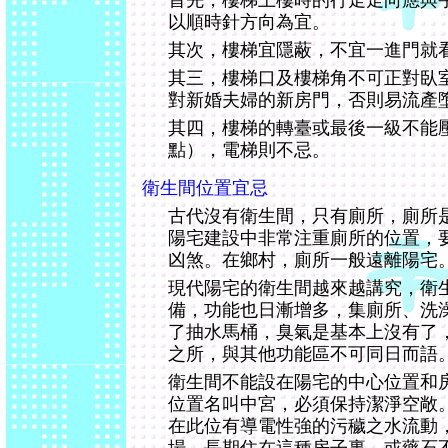
首先，樓梯上樓時的行走走向應與
以順時針方向為宜。
其次，樓梯宜隱蔽，不宜一進門就
其三，樓梯口及樓梯角不可正對臥
對新婚夫婦的新房門，否則易流產
其四，樓梯的轉臺或最後一級不能
點），電梯則不忌。
衛生間位置宜忌
古代沒有衛生間，只有廁所，廁所
陽宅建設中非常注重廁所的位置，
凶煞。在鄉村，廁所一般遠離陽宅
現代陽宅的衛生間越來越講究，衛
備，功能也日漸增多，集廁所、洗
了抽水馬桶，臭氣是基本上沒有了
之所，與其他功能區不可同日而語
衛生間不能設在陽宅的中心位置和
位置名叫中宮，必須保持潔淨空敞
在此位有導電性強的污穢之水流動