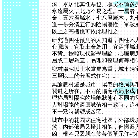
涼，水居北其性寒也。樓房不論多
永遠屬火，此乃不易之理。十層者
金，五六層屬水，七八層屬木，九
進一步分清五行的陰陽屬性，單數
以上之高樓也可依此理推之。
研究過四柱預測的人知道，四柱木
心臟病，宜取土金為用，宜選擇屬
不背。按照現代醫學理論，心臟病
層或二層為宜，易理和醫理何等相
鄉村陽宅以山水堂局為重，城市陽
三層以上的分層式住宅）。
無論農村還是城市，陽宅的格局與
關鍵之所在。不同的陽宅格局形成
理格局對陽宅的場能狀態有不同的
人對場能的適應域值相一致時，這
不一致時就變成凶宅。
城市中的花園式住宅社區，外部環
煞，內部佈局又極其相似，但搬遷
凶。根本原因就在於各個單元住宅