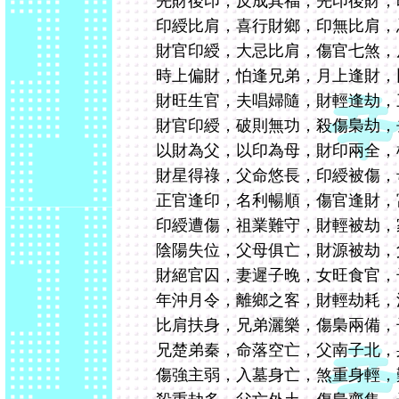
先財後印，反成其福，先印後財，
印綬比肩，喜行財鄉，印無比肩，
財官印綬，大忌比肩，傷官七煞，
時上偏財，怕逢兄弟，月上逢財，
財旺生官，夫唱婦隨，財輕逢劫，
財官印綬，破則無功，殺傷梟劫，
以財為父，以印為母，財印兩全，
財星得祿，父命悠長，印綬被傷，
正官逢印，名利暢順，傷官逢財，
印綬遭傷，祖業難守，財輕被劫，
陰陽失位，父母俱亡，財源被劫，
財絕官囚，妻遲子晚，女旺食官，
年沖月令，離鄉之客，財輕劫耗，
比肩扶身，兄弟灑樂，傷梟兩備，
兄楚弟秦，命落空亡，父南子北，
傷強主弱，入墓身亡，煞重身輕，