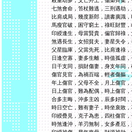
殺重劫多，父亡外土，傷梟齊集，
七煞會命，笞杖難逃，三刑遇劫，
比肩成局，幾度新郎，讀書廣識，
馬瘦官破，困守窮土，祿旺財豐，
印綬逢生，母當賢貴，偏官歸祿，
煞遇長生，女招貧夫，妻星失令，
父星臨庫，父當先死，比肩逢祿，
日逢空寡，妻多生離，時值孤虛，
日干支同，損財傷妻，身支年同，
傷官見官，為禍百端，輕者傷軀，
年上傷官，父母不全，月上傷官，
日上傷官，難為配偶，時上傷官，
合多主晦，沖多主凶，辰多好闊，
時日空亡，難有妻子，時坐衰敗，
印綬疊見，克子為患，四柱傷官，
時煞逢沖，羊刃無制，女多產厄，