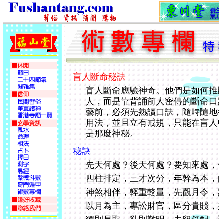
盲人斷命秘訣
盲人斷命應驗神奇。他們是如何推
人，而是靠背誦前人密傳的斷命口
藝前，必須先熟讀口訣，隨時隨地
用法，並且立有戒規，只能在盲人
是那麼神秘。
秘訣
先天何處？後天何處？要知來處，
四柱排定，三才次分，年幹為本，
神煞相伴，輕重較量，先觀月令，
以月為主，專訟財官，區分貴賤，