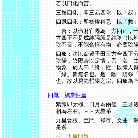
若以四化而言。
三旗四化：即三易四化，以「易
四鳳四化：即祿權科忌，以「數
三合：以命財官遷為三方四正，
方四正不是成純陽就是純陰（以
陰不長，不能合情有物。必要陰
四象：法以命遷子田三方合四正
陰陽，陰陽合以定情，乃「名」
物象，於人曰「緣」性。以徵人
「緣」皆無名也。是一陰一陽強
也。故以易範哲學之宗。四象為
四鳳三旗星性篇
紫微即太極、日月為兩儀、三才
相為左右。－－天星系
九星貪狼、巨門、祿存、文曲、
星系
一、天星明盤