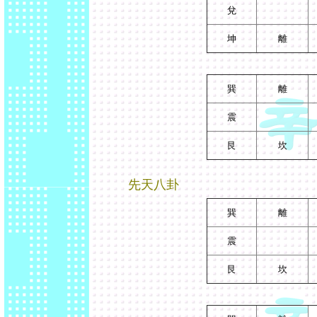
兌
坤
離
巽
離
震
艮
坎
先天八卦
巽
離
震
艮
坎