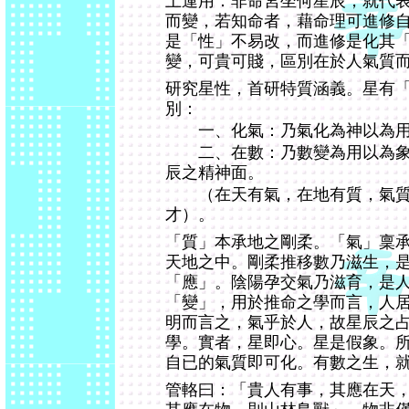
上運用：非命宮坐何星辰，就代
而變，若知命者，藉命理可進修
是「性」不易改，而進修是化其
變，可貴可賤，區別在於人氣質
研究星性，首研特質涵義。星有
別：
一、化氣：乃氣化為神以為用
二、在數：乃數變為用以為象
辰之精神面。
（在天有氣，在地有質，氣質
才）。
「質」本承地之剛柔。「氣」稟
天地之中。剛柔推移數乃滋生，
「應」。陰陽孕交氣乃滋育，是
「變」，用於推命之學而言，人
明而言之，氣乎於人，故星辰之
學。實者，星即心。星是假象。
自已的氣質即可化。有數之生，
管輅曰：「貴人有事，其應在天