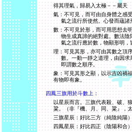
得其理氣，歸易入太極－－屬天
氣：不可見，而可由自身體之感
氣之流行所使然。心發而蘊諸
數：不可見於形，而可用思想去
物生成真諦的絕對處。數法陰
氣之流行應於數，物顯形明，
理：可見其形，亦可由其數之頂
數。一動一靜之道理，由因求
即謂數之順序。
象：可見其形之顯，以示吉凶禍
有物即有象。
四鳳三旗用於斗數上：
以星辰而言。三旗代表殺、破、
粱。（非『機、月、同、粱』，
三旗星辰：好比三方（純陰純陽
四鳳星辰：好比四正（陰陽和合