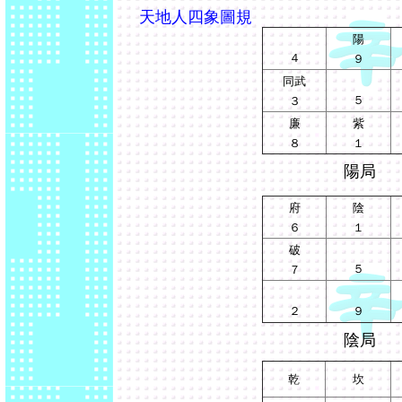
天地人四象圖規
陽
４
９
同武
５
３
廉
紫
８
１
陽局
府
陰
６
１
破
５
７
２
９
陰局
乾
坎