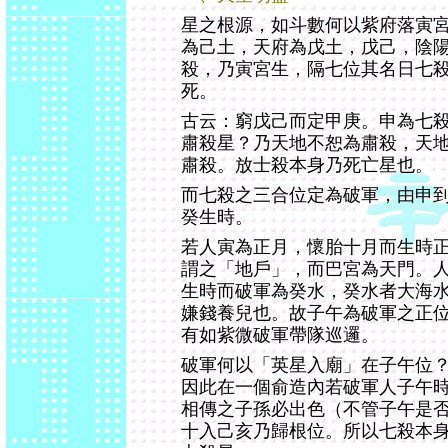
星之根源，如斗數何以紫府落寅
為己土，天府為戊土，戊己，陰
殺，乃寅宮生，隔七位其名日七
死。
古云：窮戊己而定甲庚。申為七
肅殺星？乃天地不恕為肅殺，天
肅殺。放士殺本身乃死亡星也。
而七殺之三合位定為破軍，由申
癸生時。
若人寅為正月，懷胎十月而生時
謂之「地戶」，而巴宮為天門。
生時而破軍為癸水，癸水者大海
嫌錢養兒也。故子午為破軍之正
有如紫微破軍帶隊巡邏。
破軍何以「英星入廟」在子午位
因此在一個俞造內若破軍人子午
相傳之子孫必出色（不管子午是
十入己亥乃歸根位。所以七殺本