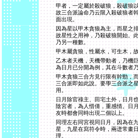
甲者，一定屬於殺破狼，殺破狼
故三合派論命乃云限入殺破狼者
面出現。
因為星以甲木貪狼為主，而星之
故星性之用神，乃殺破狼開始。
乃另一種數。
甲木屬貪狼，性屬水，可生木，
乙木者天機，天機帶動者，乃機
為日月已分開為例，其在斗數者
甲木貪狼三合方見行限有幹勁，
三合派即如此說。要學三合派之
用。
日月除官祿主、田宅土外，日月
陰宮者，為人惜倩，重感情。日
友時都會同時出現二個以上。
同理左右同宮視同日月，因為在
星，九星在寫符令時，兩迸常畫
理。