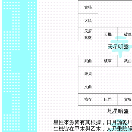
貪狼
太陰
天府
天機
破軍
紫微
天星明盤
武曲
破軍
武曲
廉貞
文曲
祿存
巨門
貪狼
地星暗盤
星性來源皆有其根據，日月論乾
生機皆在甲木與乙木，人乃秉陰