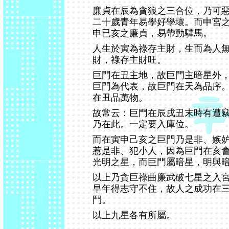
廉貞在辰為貪狼之三合位，乃可
二十歲青年易學好學壞。而申宮
申已亥之廉貞，易帶動驛馬。
人生於寅為祿存主財，生而為人
財，祿存主財旺。
巨門在丑主地，故巨門主暗星外
巨門為代表，故巨門在天為品序
在丑品萬物。
故常云：巨門在辰戌丑末時有遭
乃在此。一定要入庫位。
而在寅申己亥之巨門乃是非、嫉
惹是非、犯小人，因為巨門在亥
光明之星，而巨門屬暗星，明與
以上乃貪巨祿曲廉武破七星之入
早年得志守不住，故人之成功在
鬥。
以上九星各有所屬。