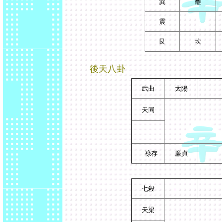
巽
離
震
艮
坎
後天八卦
武曲
太陽
天同
祿存
廉貞
七殺
天梁