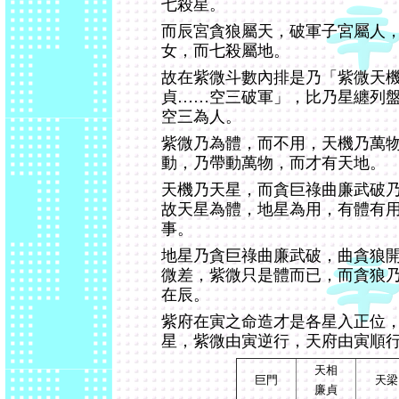
七殺星。
而辰宮貪狼屬天，破軍子宮屬人
女，而七殺屬地。
故在紫微斗數內排是乃「紫微天
貞……空三破軍」，比乃星纏列
空三為人。
紫微乃為體，而不用，天機乃萬
動，乃帶動萬物，而才有天地。
天機乃天星，而貪巨祿曲廉武破
故天星為體，地星為用，有體有
事。
地星乃貪巨祿曲廉武破，曲貪狼
微差，紫微只是體而已，而貪狼
在辰。
紫府在寅之命造才是各星入正位
星，紫微由寅逆行，天府由寅順
天相
巨門
天梁
廉貞