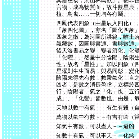
其應在物，則山林鳥獸」。物非
言物，成為物質面，故斗數星辰
植、鳥禽……一切均各有屬。
四鳳代表四象（由星辰入四化）
「象四化圖」，亦名「圖化四象
四象之徵，為河圖所洪範，唯土
氣藏數，因圖與書通、書與數通
後天洛書易之變，變者須化、化
「化曜」。然星中分陰陽，陰陽
性，故名「星性」。加以四象（
星曜則生生而易，與易同彰，變
陰陽未得先有數，數秉氣化，言
凶者，是數之消長盈虛，立標於
行，陰陽者，氣之「化」也。五
成」、「化變」皆數也。由是，
天地以數中有氣－－有生有殺（
萬物以氣中有數－－有吉有凶（
知氣中有數，可以盡人－－避凶
知數中有氣，可以事天－－化煞