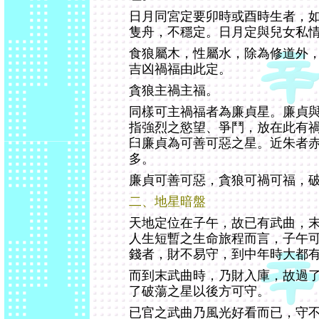
日月同宮定要卯時或酉時生者，
隻舟，不穩定。日月定與兒女私
食狼屬木，性屬水，除為修道外
吉凶禍福由此定。
貪狼主禍主福。
同樣可主禍福者為廉貞星。廉貞
指強烈之慾望、爭鬥，放在此有
臼廉貞為可善可惡之星。近朱者
多。
廉貞可善可惡，貪狼可禍可福，
二、地星暗盤
天地定位在子午，故已有武曲，
人生短暫之生命旅程而言，子午
錢者，財不易守，到中年時大都
而到末武曲時，乃財入庫，故過
了破蕩之星以後方可守。
已官之武曲乃風光好看而已，守