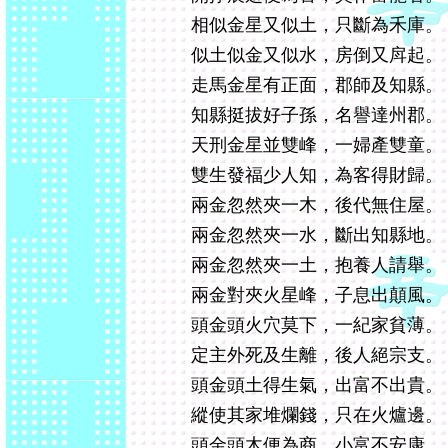
相似金星又似土，只斷為禾庫。
似土似金又似水，房倒又戽起。
走馬金星有正面，郡師及知縣。
知縣挺拔好子孫，名譽達州郡。
天刑金星並雙峰，一婦產雙童。
雙生發福少人知，為客得財歸。
兩金忽然夾一木，後代無住屋。
兩金忽然夾一水，斷出知縣地。
兩金忽然夾一土，抱養人請舉。
兩金對夾火星峰，子息出顛風。
頭金頭火穴莫下，一紀家貧薄。
定主外死及生離，後人絕宗支。
頭金頭土得生氣，出富不出貴。
縱使其家堆爛錢，只在火爐邊。
頭金頭木便為商，小富不安康。