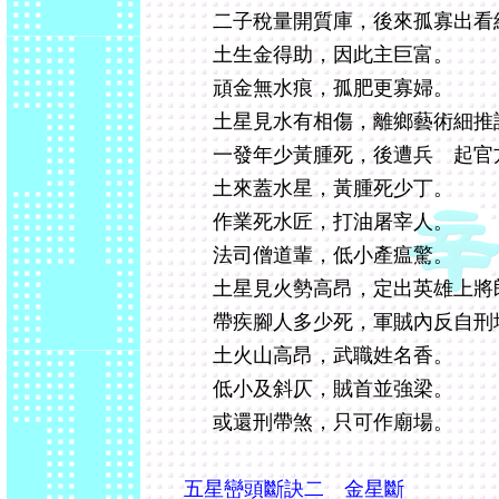
二子稅量開質庫，後來孤寡出看
土生金得助，因此主巨富。
頑金無水痕，孤肥更寡婦。
土星見水有相傷，離鄉藝術細推
一發年少黃腫死，後遭兵 起官
土來蓋水星，黃腫死少丁。
作業死水匠，打油屠宰人。
法司僧道輩，低小產瘟驚。
土星見火勢高昂，定出英雄上將
帶疾腳人多少死，軍賊內反自刑
土火山高昂，武職姓名香。
低小及斜仄，賊首並強梁。
或還刑帶煞，只可作廟場。
五星巒頭斷訣二 金星斷