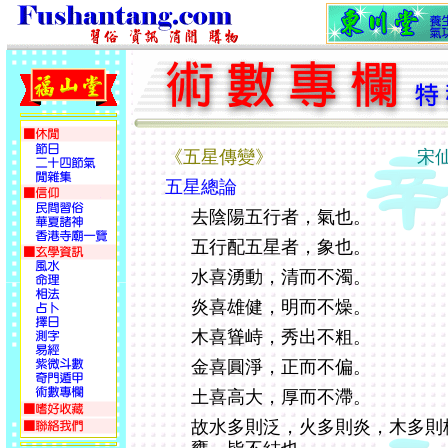
《五星傳變》
宋仙師
五星總論
去陰陽五行者，氣也。
五行配五星者，象也。
水喜湧動，清而不濁。
炎喜雄健，明而不燥。
木喜聳峙，秀出不粗。
金喜圓淨，正而不偏。
土喜高大，厚而不滯。
故水多則泛，火多則炎，木多則