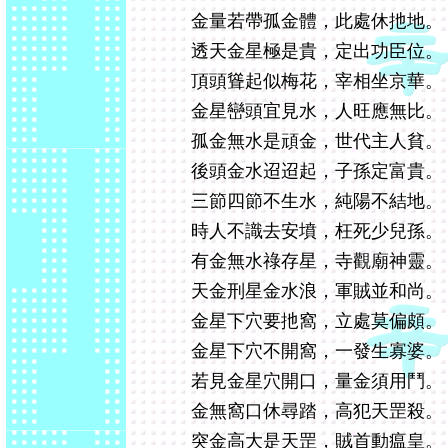
金量若帶孤金體，此處休扡地。
透天金星極是貴，定出功臣位。
頂頭聳起似梅花，宰相坐京華。
金星巒頭宜見水，人旺應無比。
孤金無水是頑金，世代主人貧。
後頭金水迢迢起，子孫定富貴。
三節四節不生水，純陽不結地。
時人不識去安墳，枉死少兒孫。
有金無水祿存星，寺觀廟神靈。
天金刑星金水浪，軍賊並和尚。
金星下穴要扡窩，立處莫偏頗。
金星下穴不開窩，一發生寡婆。
若見金星穴開口，量金須用鬥。
金無窩口休尋踏，高犯天罡殺。
突金高大是天罡，賊首動瘟皇。