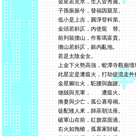
金星若見水，生人皆秀麗。
子孫振振兮，發福因親至。
低小是上吉，圓淨登科第。
金頭若斜仄，內使龍 替。
前列裝擔山，作客瑪富貴。
擔山若斜仄，銀內亂地。
若是太陰金女。
上金下火勢高強，蛟潭寺觀廟壇
此星定是遭瘟火，打劫徒流走外
金星腳出火，駝腰與跏跛。
做賊與充軍， 遭瘟火。
換妻與少亡，孤公寡母禍。
徒配矮人來，師巫朝法座。
破軍山在前，紅旗當面過。
右火如拖槍，孤寡家財破。