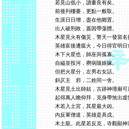
若見山低小，讀畫良有矣。
前後列樓臺，更點一般取。
生涯日日增，盡在他鄉置。
出人破刑敗，蓋因帶蕩體。
木星見火有傷災，警天一發當名
英雄富後遭瘟火，今日得官明日
木下火星也，師巫與孤寡。
自縊並投河，癆病隨娘嫁。
但把火星分，左男右女話。
斜仄主 邪，二姓同一舍。
木星見土出師姑，古跡神壇廟可
起得萬人瞻仰拜，克身帶煞出虛
木若入土宮，其星最大凶。
內反軍僧道，英雄是具戌。
木土龍。此星若反克，寺觀顯神