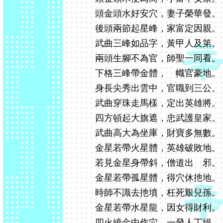
頭金頭水好安穴，妻子榮華發。
後頭兩節起星峰，家富定因親。
武曲三峰如品字，黃甲人及第。
兩頭生腳不為官，師聖一同看。
下格三峰帶金體， 幟官豪地。
身長尖秀出雲中，官職到三公。
武曲穿珠走馬樣，定出英雄將。
四方頓起大旗遮，忠武護皇家。
武曲高大為坐庫，財寶多無數。
金星若帶火星體，英雄破敗地。
若見金星身帶斜，僧道出 邪。
金星若帶孤星體，得穴休扡地。
時師不識去扡墳，枉死艱兒孫。
金星若帶水星龍，因女得財利。
四火繞金中作穴，一發人丁絕。