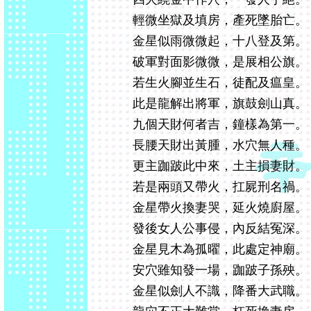
輕微坐獄及填房，產死墜胎亡。
金星似雨微微起，十八登及第。
破軍對面影微微，是展相公旗。
若生火腳並生石，徒配及瘟皇。
此是龍解出將軍，旗鼓劍山真。
九個天財何者吉，鐘樣為第一。
長腰天財出黃腫，水穴無人種。
更主跏跛此中來，土主損妻財。
若是兩頭又帶火，扛屍刑名禍。
金星帶火換妻哭，延火燒廚屋。
發後女人公事侵，內反結冤深。
金星見木為孤曜，此處定神廟。
安穴雖知發一場，跏跛子孫殃。
金星似劍人不識，降番大武職。