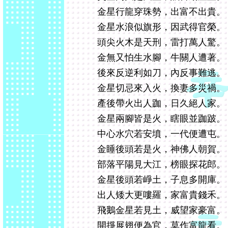
金星行龍穿珠勢，出富不出貴。
金星水浪似旗形，因武得官榮。
頭尖火木是天刑，雷打萬人驚。
金無又怕生水腳，牛關人遭著。
後來反逆利如刀，內反事難逃。
金星切忌來入火，換妻多災禍。
產後帶火出人跏，日久絕人家。
金星兩腳皆是火，瞎眼並跏跛。
中心水穴若安墳，一代便遭屯。
金睡後頭若是火，神佛人朝賀。
部落平陽見大江，榜眼探花郎。
金星後頭若崢土，子息多開庫。
出人矮大更嘍羅，家富貴錢禾。
飛鵝金星若見土，威望家豪富。
開掙展翅便為官，莫作富龍看。