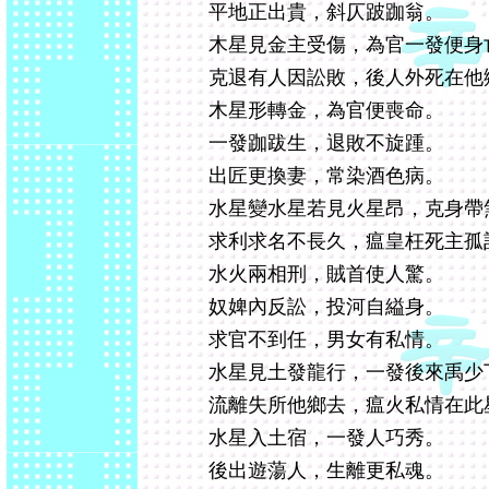
平地正出貴，斜仄跛跏翁。
木星見金主受傷，為官一發便身
克退有人因訟敗，後人外死在他
木星形轉金，為官便喪命。
一發跏跋生，退敗不旋踵。
出匠更換妻，常染酒色病。
水星變水星若見火星昂，克身帶
求利求名不長久，瘟皇枉死主孤
水火兩相刑，賊首使人驚。
奴婢內反訟，投河自縊身。
求官不到任，男女有私情。
水星見土發龍行，一發後來禹少
流離失所他鄉去，瘟火私情在此
水星入土宿，一發人巧秀。
後出遊蕩人，生離更私魂。