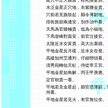
龍穴不正大難當，枉死換妻房。
水泛金星正穴地，衣紫腰金貴。
穴前若見旗鼓起，縣令薄尉地。
排衙旌節兩邊安，別作治中看。
天馬為官雖極貴，低為小福地。
下馬壹峰對面安，前官注後官。
太陰近水女富貴，高大出寡婦。
平地金星反月樣，近水女在發。
高縱知州艾通判，仔細巒頭看。
清秀宛轉似天虹，侍從帝王宮。
平地金星如角解，丙壬甲庚應。
定官朝貴一看。
平地若見金星起，縣官丞簿尉，
州看。
平地金星若見火，有官無位坐。