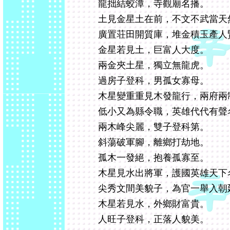
龍拙結蛟潭，寺觀廟名播。
土見金星土在前，不文不武當天
廣置荘田開質庫，堆金積玉產人
金星若見土，巨富人大度。
兩金夾土星，獨立無龍虎。
過房子登科，男孤女寡母。
木星變重重見木發龍行，兩府兩
低小又為縣令職，英雄代代有聲
兩木峰尖麗，雙子登科第。
斜蕩破軍腳，離鄉打劫地。
孤木一發絕，抱養孤寡至。
木星見水出將軍，護國英雄天下
尖秀文間美貌子，為官一舉入朝
木星若見水，外鄉財富貴。
人旺子登科，正落人貌美。