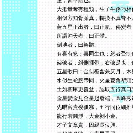
壅，皆不結也。
大抵量奪有種類，生子生孫巧相
相似方知骨脈真，轉換不真皆不
蓋五星正出者，曰正氣。傳變者
所謂沖天者，曰正體。
倒地者，曰架體。
有喜有怒；喜同生也；怒者受制
架破者，斜側擺帶，右破是也；
五星歌曰：金似覆盆兼仄月，木
水似生蛇腰帶同，火星菱角犁頭
土如櫥庫更覆盆，認取五行真口
金星變金見金星起發端，圓峰秀
先唱富貴後孤寡，五行同位細推
龍行若圓淨，大金剝小金。
才子文章貴，因親長位興。