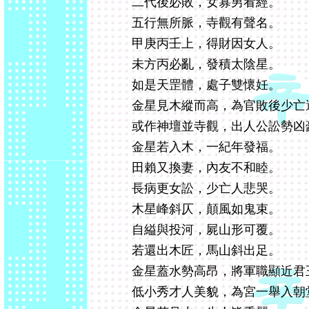
二代後必敗，女寡男看經。
五行無所脈，寺觀有聲名。
甲庚丙壬上，得財因女人。
未方丙必亂，發積太陰星。
如是天罡體，處子雙懷妊。
金星見木縱而高，為官敗後少亡
或作神壇並寺觀，出人公訟勢凶
金星若入木，一紀年發福。
田賴又換妻，內友不和睦。
長病更女訟，少亡人悲哭。
木星峰斜仄，顛風如鬼束。
自縊與投河，屍山形可覆。
若還出木匠，馬山斜出足。
金星蓋水勢高昂，將軍職顯近君
低小秀才人美貌，為宮一舉入朝