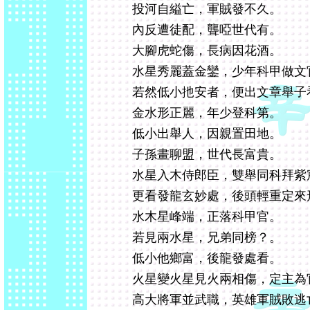
投河自縊亡，軍賊發不久。
內反遭徒配，聾啞世代有。
大腳虎蛇傷，長病因花酒。
水星秀麗蓋金鑾，少年科甲做文
若然低小扡安者，便出文章舉子
金水形正麗，年少登科第。
低小出舉人，因親置田地。
子孫畫聊盟，世代長富貴。
水星入木侍郎臣，雙舉同科拜紫
更看發龍玄妙處，後頭輕重定來
水木星峰端，正落科甲官。
若見兩水星，兄弟同榜？。
低小他鄉富，後龍發處看。
火星變火星見火兩相傷，定主為
高大將軍並武職，英雄軍賊敗逃