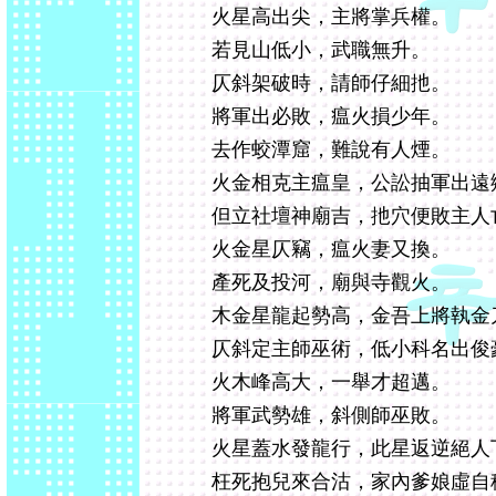
火星高出尖，主將掌兵權。
若見山低小，武職無升。
仄斜架破時，請師仔細扡。
將軍出必敗，瘟火損少年。
去作蛟潭窟，難說有人煙。
火金相克主瘟皇，公訟抽軍出遠
但立社壇神廟吉，扡穴便敗主人
火金星仄竊，瘟火妻又換。
產死及投河，廟與寺觀火。
木金星龍起勢高，金吾上將執金
仄斜定主師巫術，低小科名出俊
火木峰高大，一舉才超邁。
將軍武勢雄，斜側師巫敗。
火星蓋水發龍行，此星返逆絕人
枉死抱兒來合沽，家內爹娘虛自