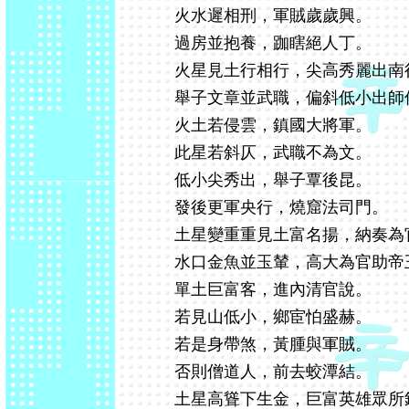
火水遲相刑，軍賊歲歲興。
過房並抱養，跏瞎絕人丁。
火星見土行相行，尖高秀麗出南
舉子文章並武職，偏斜低小出師
火土若侵雲，鎮國大將軍。
此星若斜仄，武職不為文。
低小尖秀出，舉子覃後昆。
發後更軍央行，燒窟法司門。
土星變重重見土富名揚，納奏為
水口金魚並玉輦，高大為官助帝
單土巨富客，進內清官說。
若見山低小，鄉宦怕盛赫。
若是身帶煞，黃腫與軍賊。
否則僧道人，前去蛟潭結。
土星高聳下生金，巨富英雄眾所