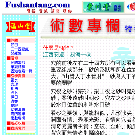
什麼是“砂”？
江西安遠 易海一黍
穴的前後左右二十四方所有可以看
重要組成部分。砂的形狀和所在位
大。“山管人丁水管財”，砂與人丁
要的關聯。
穴後之砂叫樂砂，樂山後之砂叫鬼
砂，案後遠砂叫朝砂，穴左之砂叫
於水口位置的則叫水口砂。
看砂之要領，與龍相似，凡形狀尖
開面有情、秀麗光彩、有情向穴者
清奇秀麗者主貴；空破、歪斜、傾
背穴而無情者則屬凶砂。