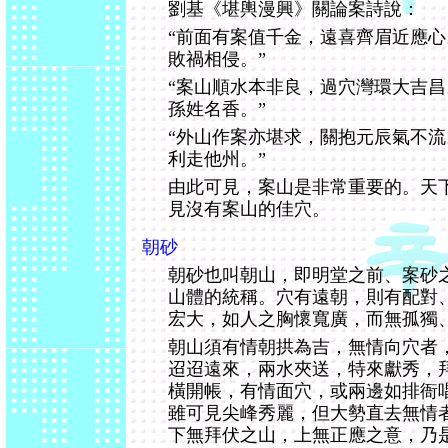
劉基《堪輿漫興》關論案詩說：
“前面有案值千金，遠喜齊眉近應
敗禍相侵。”
“案山順水本非良，過穴灣環大吉
孫姓名香。”
“外山作案亦堪求，關抱元辰氣不
利走他州。”
由此可見，案山是非常重要的。天
見沒有案山的佳穴。
朝砂
朝砂也叫朝山，即明堂之前、案砂
山體的統稱。穴有遠朝，則有配對
宏大，如人之胸懷寬廣，而無孤獨
朝山須有情朝拱為吉，無情向穴者
迢迢遠來，兩水夾送，特來獻秀，
橫開帳，有情面穴，或兩邊如排衙
雖可見尖峰秀麗，但大勢直去無情
下無拜伏之山，上無正應之意，乃