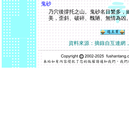
鬼砂
乃穴後撐托之山。鬼砂名目繁多，
美，歪斜、破碎、醜陋、無情為凶
資料來源：摘錄自互連網