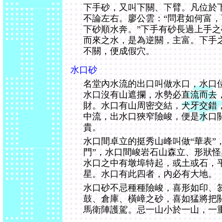
下手砂，又叫下關、下臂。凡位於
不論左右。廖公雲：“問君如何富
下砂順水奔。”下手有砂長過上手
而來之水，是為逆關，主富。下手
不關，便成假穴。
水口砂
名堂內水流的出口叫做水口，水口
水口沒有山遮攔，水勢必直流而去
財。水口有山周密交結，犬牙交錯
中流，出水口狹窄險峻，便是水口
貴。
水口間卓立的挺秀山峰叫做“華表”
門”，水口間峻岩石山森立、形狀怪
水口之中有墩埠特起，或土或石，
星。水口有此四者，內必有大地。
水口砂不忌種種險峻，喜形如印、
鼓、倉庫、橫嶂之砂，喜如猛將把
馬衛陣護駕。忌一山小於一山，一