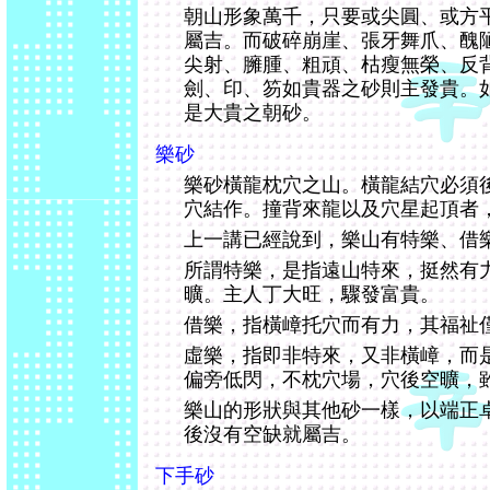
朝山形象萬千，只要或尖圓、或方
屬吉。而破碎崩崖、張牙舞爪、醜
尖射、臃腫、粗頑、枯瘦無榮、反
劍、印、笏如貴器之砂則主發貴。
是大貴之朝砂。
樂砂
樂砂橫龍枕穴之山。橫龍結穴必須
穴結作。撞背來龍以及穴星起頂者
上一講已經說到，樂山有特樂、借
所謂特樂，是指遠山特來，挺然有
曠。主人丁大旺，驟發富貴。
借樂，指橫嶂托穴而有力，其福祉
虛樂，指即非特來，又非橫嶂，而
偏旁低閃，不枕穴場，穴後空曠，
樂山的形狀與其他砂一樣，以端正
後沒有空缺就屬吉。
下手砂