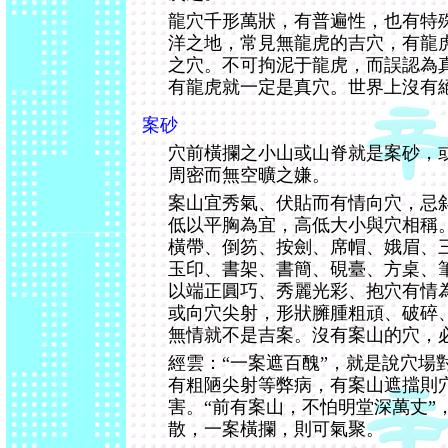
龍穴千形萬狀，有普遍性，也有特
洋之地，常見無龍虎的吉穴，有龍
之穴。不可拘泥于龍虎，而誤認為
有龍虎就一定是真穴。世界上沒有
案砂
穴前橫攔之小山或山脊就是案砂，
周密而無空曠之嫌。
案山宜秀氣、伏貼而有情向穴，忌
低以平胸為宜，高低大小與穴相稱
橫帶、倒笏、按劍、席帽、娥眉、
玉印、書架、書簡、硯臺、方桌、
以端正圓巧、秀麗光彩、抱穴有情
或向穴尖射，形狀臃腫粗頑、破碎
無情就不是吉案。沒有案山的穴，
經雲：“一案遮百醜”，就是說穴場
有粗陋尖射等弊病，有案山遮擋則
害。“前有案山，不怕明堂深萬丈”
散，一案橫攔，則可氣聚。