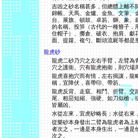
吉凶之砂名稱甚多，但總體上離不
錦帳、天馬、金爐、金魚、文筆、
台、展旗、頓鼓、卓笏、獅、象、
的名稱。投笄（古代的一種簪子，
住帽子）、擲倉、破衣、抱肩、獻
面、提籮、複勺、斷頭流屍等都是
龍虎砂
龍虎二砂乃穴之左右手臂，左臂為
穴之護衛。穴有龍虎抱衛，則穴場
龍虎喜抱穴而有情，左右揖讓，龍
稱，宜降伏，喜帶印、帶笏。
龍虎反背、走竄、相鬥、折臂、交
尾、粗惡短縮、強硬、如刀似槍，
皆屬凶。
水從左來，宜虎砂略長；水從右來
從樂砂本身發出二臂為龍虎者為上
者次之，一邊是本身生出，一邊是
次之。