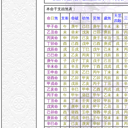
本命干支凶煞表：
天罡
命
日
煞
支衝
命破
劫煞
災煞
歲煞
三
四殺
甲子命
午
庚午
己巳
庚午
辛未
未
丁
乙丑命
未
癸未
戊寅
己卯
庚辰
辰
丙
丙寅命
申
丙申
己亥
庚子
辛丑
丑
癸
丁卯命
酉
己酉
戊申
己酉
庚戍
戍
壬
戊辰命
戍
壬戍
丁巳
戊午
己未
未
丙
己巳命
亥
乙亥
丙寅
丁卯
戊辰
辰
壬
庚午命
子
戊子
丁亥
戊子
己丑
丑
壬
辛未命
丑
辛丑
丙申
丁酉
戊戍
戍
辛
壬申命
寅
壬寅
乙巳
丙午
丁未
未
壬
癸酉命
卯
乙卯
甲寅
乙卯
丙辰
辰
辛
甲戍命
辰
戊辰
乙亥
丙子
丁丑
丑
辛
乙亥命
巳
辛巳
甲申
乙酉
丙戍
戍
丁
丙子命
午
甲午
癸巳
甲午
乙未
未
辛
丁丑命
未
丁未
壬寅
癸卯
甲辰
辰
庚
戊寅命
申
庚申
癸亥
甲子
乙丑
丑
丁
己卯命
酉
癸酉
壬申
癸酉
甲戍
戍
丙
庚辰命
戍
丙戍
辛巳
壬午
癸未
未
庚
辛巳命
亥
己亥
庚寅
辛卯
壬辰
辰
丙