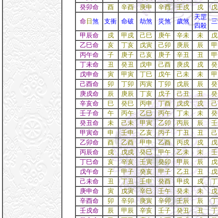
癸卯命
酉
辛酉
庚申
辛酉
壬戍
戍
戊
天罡
命
日
煞
支衝
命破
劫煞
災煞
歲煞
三
四殺
甲辰命
戍
甲戍
己巳
庚午
辛未
未
戊
乙巳命
亥
丁亥
戊寅
己卯
庚辰
辰
甲
丙午命
子
庚子
己亥
庚子
辛丑
丑
甲
丁未命
丑
癸丑
戊申
己酉
庚戍
戍
癸
戊申命
寅
甲寅
丁巳
戊午
己未
未
甲
己酉命
卯
丁卯
丙寅
丁卯
戊辰
辰
癸
庚戍命
辰
庚辰
丁亥
戊子
己丑
丑
癸
辛亥命
巳
癸巳
丙申
丁酉
戊戍
戍
己
壬子命
午
丙午
乙巳
丙午
丁未
未
癸
癸丑命
未
己未
甲寅
乙卯
丙辰
辰
壬
甲寅命
申
壬申
乙亥
丙子
丁丑
丑
己
乙卯命
酉
乙酉
甲申
乙酉
丙戍
戍
戊
丙辰命
戍
戊戍
癸巳
甲午
乙未
未
壬
丁巳命
亥
辛亥
壬寅
癸卯
甲辰
辰
戊
戊午命
子
甲子
癸亥
甲子
乙丑
丑
戊
己未命
丑
丁丑
壬申
癸酉
甲戍
戍
丁
庚申命
寅
戊寅
辛巳
壬午
癸未
未
戊
辛酉命
卯
辛卯
庚寅
辛卯
壬辰
辰
丁
壬戍命
辰
甲辰
辛亥
壬子
癸丑
丑
丁