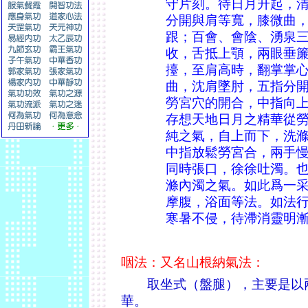
守片刻。待日月升起，
分開與肩等寬，膝微曲
跟；百會、會陰、湧泉
收，舌抵上顎，兩眼垂
擡，至肩高時，翻掌掌
曲，沈肩墜肘，五指分
勞宮穴的開合，中指向
存想天地日月之精華從
純之氣，自上而下，洗
中指放鬆勞宮合，兩手
同時張口，徐徐吐濁。也
滌內濁之氣。如此爲一
摩腹，浴面等法。如法
寒暑不侵，待滯消靈明
咽法：又名山根納氣法：
取坐式（盤腿），主要是以兩
華。