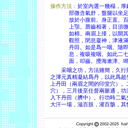
操作方法：
於室內選一幾榻，厚
部微含氣舒，盤腿以坐
放於小腹前。身正直。
上顎。唇齒相著，目須
如棉。兩眉上擡，以開
觀照，閉息凝神，津液
丹田。如是爲一咽。隨
息，複吸複咽。如此二
面，叩齒。攪海漱津、
采咽之功，方法雖簡，久行則
之渾元真精凝結爲丹，以此爲超
上丹田（兩眉之間的印堂穴）。
穴），三月後至任督兩脈通，功
入下丹田（臍中）。行功時二氣
大汗一場，滋百肢，灌百骸，其