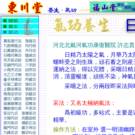
河北北戴河氣功康復醫院 許志貴
日精乃太陽之氣，月華乃太陰
螺蚌受之則生珠，頑石蓄之則産
運納之法，得以完體，采咽日精
消，清靈暢達，頑疾不染，神氣
采咽之法，分兩段即采法與
采法：又名太極納氣法：
爲初級功，多站式，主要是以
精華。
操作方法：
在室外 選一明清幽