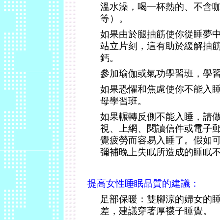
溫水澡，喝一杯熱的、不含
等）。
如果由於腿抽筋使你從睡夢
站立片刻，這有助於緩解抽
鈣。
參加瑜伽或氣功學習班，學
如果恐懼和焦慮使你不能入
母學習班。
如果輾轉反側不能入睡，請
視、上網、閱讀信件或電子
覺疲勞而容易入睡了。假如
彌補晚上失眠所造成的睡眠
提高女性睡眠品質的建議：
足部保暖：雙腳涼的婦女的
差，建議穿著厚襪子睡覺。