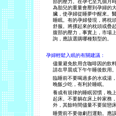
部的壓力。在孕七至九個月
為胎兒的重量會壓到孕婦的
臟，使孕婦從睡夢中醒來。
睡眠。有的孕婦發現，將枕
舒服。將摞起來的枕頭或疊
腹部的壓力，事實上，市場
詢，應該選購哪種類型的。
孕婦輕鬆入眠的有關建議：
儘量避免飲用含咖啡因的飲
請在早晨或下午午睡後飲用
臨睡前不要喝過多的水或湯
晚飯少吃，有利於睡眠。
養成有規律的睡眠習慣，晚
起床。不要躺在床上幹家務
外，其餘時間儘量不要留戀
睡覺前不要做劇烈運動。應