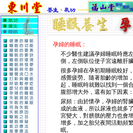
孕婦的睡眠：
不少醫生建議孕婦睡眠時應
側，左側臥位使子宮遠離肝
很多孕婦在孕初期睡眠較好
感覺疲勞。隨著胎齡的增加
起，睡眠時就難以找到一個
腹部增大外，還有如下因素
尿頻：由於懷孕，孕婦的腎
成的血液，所以尿液也就多
宮變大，對膀胱的壓力也會
增多，加之胎兒夜間活動頻
眠。