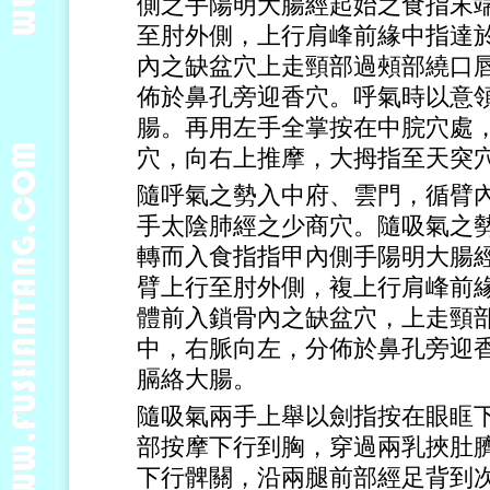
側之手陽明大腸經起始之食指末
至肘外側，上行肩峰前緣中指達
內之缺盆穴上走頸部過頰部繞口
佈於鼻孔旁迎香穴。呼氣時以意
腸。再用左手全掌按在中脘穴處
穴，向右上推摩，大拇指至天突
隨呼氣之勢入中府、雲門，循臂
手太陰肺經之少商穴。隨吸氣之
轉而入食指指甲內側手陽明大腸
臂上行至肘外側，複上行肩峰前
體前入鎖骨內之缺盆穴，上走頸
中，右脈向左，分佈於鼻孔旁迎
膈絡大腸。
隨吸氣兩手上舉以劍指按在眼眶
部按摩下行到胸，穿過兩乳挾肚
下行髀關，沿兩腿前部經足背到