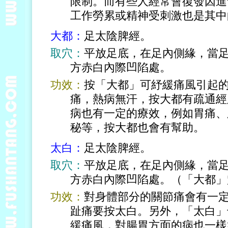
限制。而有些人經常會復發因進
工作勞累或精神受刺激也是其中
大都：
足太陰脾經。
取穴：
平放足底，在足內側緣，當
方赤白內際凹陷處。
功效：
按「大都」可紓緩痛風引起
痛，熱病無汗，按大都有疏通經
病也有一定的療效，例如胃痛、
秘等，按大都也會有幫助。
太白：
足太陰脾經。
取穴：
平放足底，在足內側緣，當
方赤白內際凹陷處。（「大都」
功效：
對身體部分的關節痛會有一
趾痛要按太白。另外，「太白」
緩痛風，對腸胃方面的病也一樣