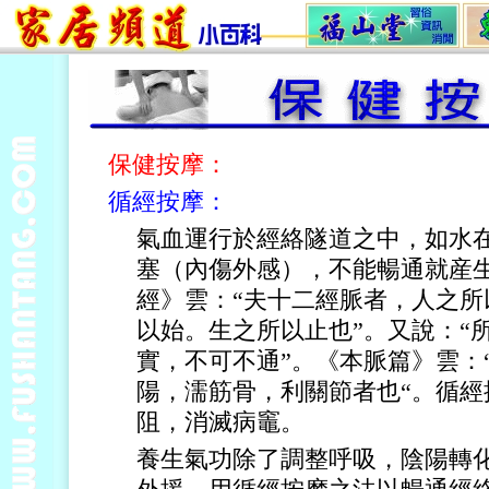
保健按摩：
循經按摩：
氣血運行於經絡隧道之中，如水
塞（內傷外感），不能暢通就産
經》雲：“夫十二經脈者，人之
以始。生之所以止也”。又說：“
實，不可不通”。《本脈篇》雲：
陽，濡筋骨，利關節者也“。循
阻，消滅病竈。
養生氣功除了調整呼吸，陰陽轉