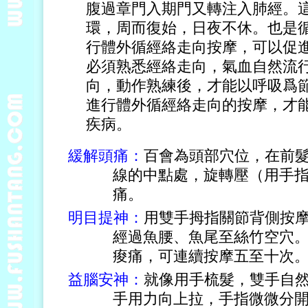
腹過章門入期門又轉注入肺經。
環，周而復始，日夜不休。也是
行體外循經絡走向按摩，可以促
必須熟悉經絡走向，氣血自然流
向，動作熟練後，才能以呼吸爲
進行體外循經絡走向的按摩，才
疾病。
緩解頭痛：
百會為頭部穴位，在前
線的中點處，旋轉壓（用手
痛。
明目提神：
用雙手拇指關節背側按
經過魚腰、魚尾至絲竹空穴
痠痛，可連續按摩五至十次
益腦安神：
就像用手梳髮，雙手自
手用力向上拉，手指微微分