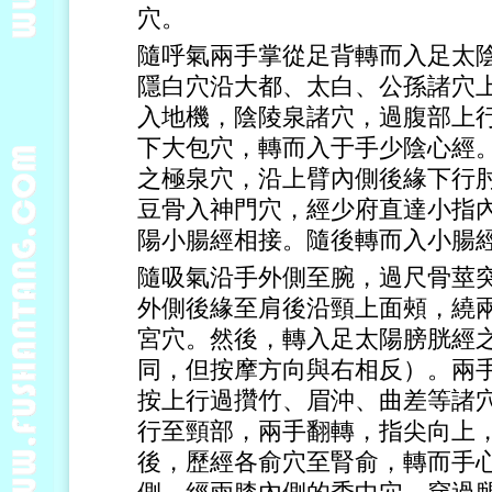
穴。
隨呼氣兩手掌從足背轉而入足太
隱白穴沿大都、太白、公孫諸穴
入地機，陰陵泉諸穴，過腹部上
下大包穴，轉而入于手少陰心經
之極泉穴，沿上臂內側後緣下行
豆骨入神門穴，經少府直達小指
陽小腸經相接。隨後轉而入小腸
隨吸氣沿手外側至腕，過尺骨莖
外側後緣至肩後沿頸上面頰，繞
宮穴。然後，轉入足太陽膀胱經
同，但按摩方向與右相反）。兩
按上行過攢竹、眉沖、曲差等諸
行至頸部，兩手翻轉，指尖向上
後，歷經各俞穴至腎俞，轉而手