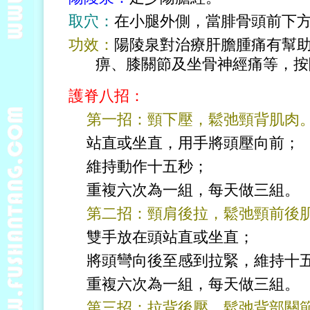
取穴：
在小腿外側，當腓骨頭前下
功效：
陽陵泉對治療肝膽腫痛有幫
痹、膝關節及坐骨神經痛等，按
護脊八招：
第一招：頸下壓，鬆弛頸背肌肉
站直或坐直，用手將頭壓向前；
維持動作十五秒；
重複六次為一組，每天做三組。
第二招：頸肩後拉，鬆弛頸前後
雙手放在頭站直或坐直；
將頭彎向後至感到拉緊，維持十
重複六次為一組，每天做三組。
第三招：拉背後壓，鬆弛背部關