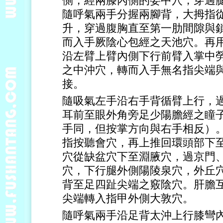
側，經兩膝內側的委中穴，穿過
隨呼氣兩手分握兩腳背，大拇指
升，穿過腹胸直至第一肋間隙與
而入手厥陰心包經之天池穴。再
沿左臂上臂內側下行前臂入掌中
之中沖穴，轉而入手無名指尖端
接。
隨吸氣左手沿右手背循臂上行，
耳前至眼外角旁足少陽膽經之瞳
手同，但按掌方向與右手相反）
指按聽會穴，再上推回環頭部下
穴從缺盆穴下至淵腋穴，過京門
穴，下行腿外側陽陵泉穴，外丘
背至足四趾尖端之竅陰穴。肝膽
尖端轉入指甲外側大敦穴。
隨呼氣兩手沿足背太沖上行膝彎