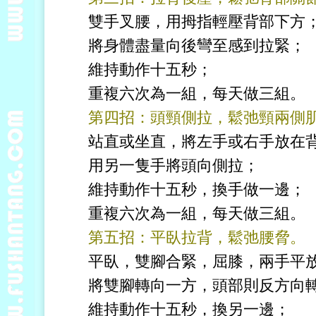
雙手叉腰，用拇指輕壓背部下方
將身體盡量向後彎至感到拉緊；
維持動作十五秒；
重複六次為一組，每天做三組。
第四招：頭頸側拉，鬆弛頸兩側
站直或坐直，將左手或右手放在
用另一隻手將頭向側拉；
維持動作十五秒，換手做一邊；
重複六次為一組，每天做三組。
第五招：平臥拉背，鬆弛腰脅。
平臥，雙腳合緊，屈膝，兩手平
將雙腳轉向一方，頭部則反方向
維持動作十五秒，換另一邊；