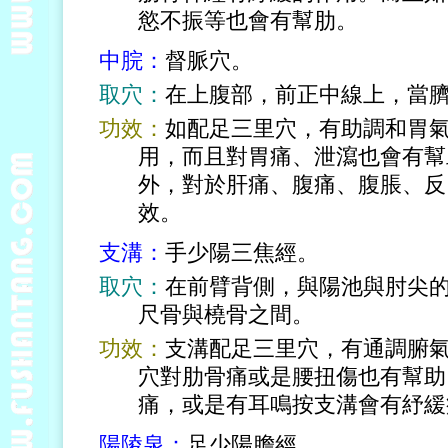
慾不振等也會有幫肋。
中脘：
督脈穴。
取穴：
在上腹部，前正中線上，當
功效：
如配足三里穴，有助調和胃
用，而且對胃痛、泄瀉也會有幫
外，對於肝痛、腹痛、腹脹、反
效。
支溝：
手少陽三焦經。
取穴：
在前臂背側，與陽池與肘尖
尺骨與橈骨之間。
功效：
支溝配足三里穴，有通調腑
穴對肋骨痛或是腰扭傷也有幫助
痛，或是有耳鳴按支溝會有紓緩
陽陵泉：
足少陽膽經。