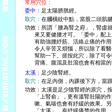
常用穴位：
委中：
足太陽膀胱經。
取穴：
在膕橫紋中點，當股二頭肌
功效：所謂「腰為腎之府」，腎虛
來又要健腰才可。「委中」配上
有助強腰紓筋、活絡止痛的作用
令人辛苦又煩惱，所以除了看醫
幫助一下。搓按此穴，除了可令
背痛、腹瀉及肚瀉也會有相當的
太溪：
足少陰腎經。
取穴：
在足內側，內踝後下方，當
功效：太溪是足少陰腎經的原穴，
「上腎俞」，更有溫腎壯陽的作
嗽、氣喘也會有紓緩的效果。另
「太溪」，有紓緩痛楚的作用。