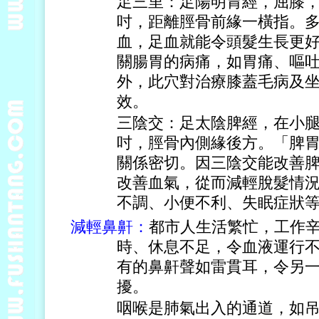
足三里：足陽明胃經，屈膝
吋，距離脛骨前緣一橫指。
血，足血就能令頭髮生長更
關腸胃的病痛，如胃痛、嘔
外，此穴對治療膝蓋毛病及
效。
三陰交：足太陰脾經，在小
吋，脛骨內側緣後方。「脾
關係密切。因三陰交能改善
改善血氣，從而減輕脫髮情
不調、小便不利、失眠症狀
減輕
鼻鼾：
都市人生活繁忙，工作
時、休息不足，令血液運行
有的鼻鼾聲如雷貫耳，令另
擾。
咽喉是肺氣出入的通道，如