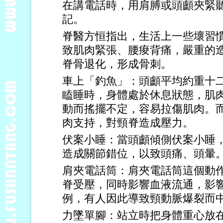
在講電話時，用肩膊或頭顱夾緊
記。
脊醫方恒指出，生活上一些壞習
致肌肉緊張、腰痠背痛，嚴重的
脊骨退化，形成骨刺。
車上「釣魚」：頭顱平均約重十
瞌睡時，身體處於休息狀態，肌
動而搖擺不定，容易拉傷肌肉。
肉支持，對頸脊造成壓力。
伏案小睡：當頭顱傾側伏案小睡
造成關節錯位，以致頭痛、頭暈
肩夾電話筒：肩夾電話筒這個動
脊受壓，同時影響血液流通，影
例，有人因此導致頸動脈爆裂而
力墜單腳：站立時把身體重心放