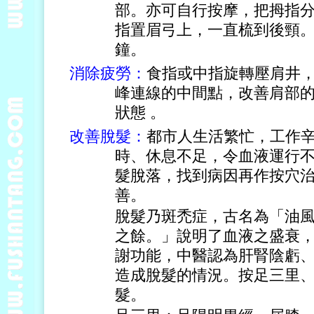
部。亦可自行按摩，把拇指
指置眉弓上，一直梳到後頸
鐘。
消除疲勞：
食指或中指旋轉壓肩井
峰連線的中間點，改善肩部
狀態 。
改善脫髮：
都市人生活繁忙，工作
時、休息不足，令血液運行
髮脫落，找到病因再作按穴
善。
脫髮乃斑禿症，古名為「油
之餘。」說明了血液之盛衰
謝功能，中醫認為肝腎陰虧
造成脫髮的情況。按足三里
髮。