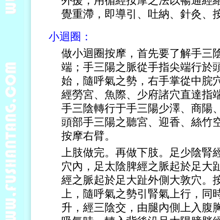
外援，用循經按摩之法以暢通經
覺重滯，即導引、吐納、針灸、按
小迴圈：
做小迴圈按摩，首先要了解手三
端；手三陽之脈從手指尖端行於
始，隨呼氣之勢，右手掌從中脘
經勞宮、魚際、少府諸穴直達指
手三陰轉行于手三陽少澤、商陽
頭部手三陽之聽宮、迎香、絲竹
按摩右臂。
上肢做完。再做下肢。足少陰腎
穴內，足太陰脾經之脈起於足大
經之脈起於足大趾外側大敦穴。
上，隨呼氣之勢引腎氣上行，同
升，經三陰交，由腿內側上入腹