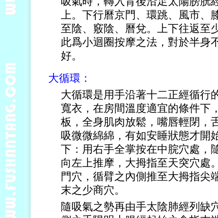
吸氣時，轉入背後沿足太陽膀胱
上。下行曆京門、環跳、風市、
至陰、竅陰、曆兌。上下往返至
此爲小迴圈按摩之法，對於半身
好。
大循環：
大循環是用手沿著十二正經循行
寬衣，在房間溫度適宜的條件下
板，全身肌肉放鬆，嘴唇輕閉，
吸微微綿綿，有如安睡狀態才開
下：用右手全掌按在中脘穴處，
向左上推摩，大拇指至天突穴處
門穴，循臂之內側推至大拇指尖
末之少商穴。
隨吸氣之勢再由手太陰肺經列缺