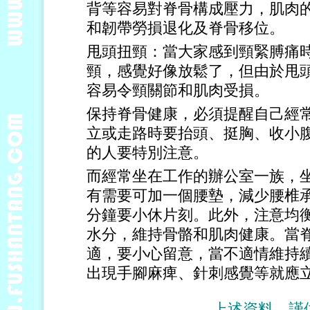
背等容易對脊骨構成壓力，肌肉
和韌帶勞損退化及脊骨移位。
甩頭扭頸：當大家感到頸緊膊痛
頸，感覺好像放鬆了，但由於甩
容易令頸關節和肌肉受損。
保持脊骨健康，必須提醒自己經
立或走路時要抬頭、挺胸、收小
的人要特別注意。
而經常坐在工作的辦公室一族，
有需要可加一個腰墊，減少腰椎
分鐘要小休片刻。此外，注意均
水分，維持骨骼和肌肉健康。當
適，要小心留意，當不適情維持
出現手腳麻痺、針刺感覺等就應
．．．上述資料，謹