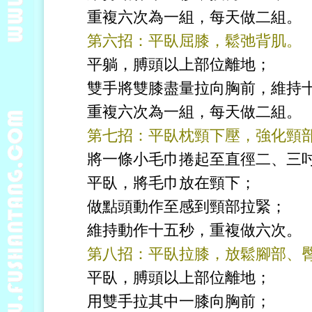
重複六次為一組，每天做二組。
第六招：平臥屈膝，鬆弛背肌。
平躺，膊頭以上部位離地；
雙手將雙膝盡量拉向胸前，維持
重複六次為一組，每天做二組。
第七招：平臥枕頸下壓，強化頸
將一條小毛巾捲起至直徑二、三
平臥，將毛巾放在頸下；
做點頭動作至感到頸部拉緊；
維持動作十五秒，重複做六次。
第八招：平臥拉膝，放鬆腳部、
平臥，膊頭以上部位離地；
用雙手拉其中一膝向胸前；