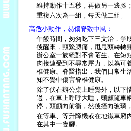
維持動作十五秒，再做另一邊腳
重複六次為一組，每天做二組。
高危小動作，易傷脊致中風：
午飯時間，匆匆吃下三文治，爭
後醒來，頸緊膊痛，甩甩頭轉轉
辦公室一族絕對不會陌生。在短
肉接連受到不尋常壓力，以為可
椎健康。脊醫指出，我們日常生
知不覺中傷害脊椎健康。
除了伏在辦公桌上睡覺外，以下
過，在車上呼呼大睡，頭顱隨車
停，頭顱向前衝，然後撞向玻璃
在等車、等升降機或在地鐵車廂
在其中一隻腳。