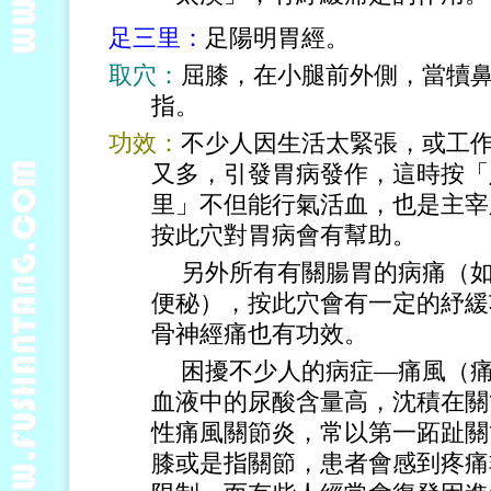
足三里：
足陽明胃經。
取穴：
屈膝，在小腿前外側，當犢
指。
功效：
不少人因生活太緊張，或工
又多，引發胃病發作，這時按「
里」不但能行氣活血，也是主宰
按此穴對胃病會有幫助。
另外所有有關腸胃的病痛（如胃
便秘），按此穴會有一定的紓緩
骨神經痛也有功效。
困擾不少人的病症—痛風（痛風
血液中的尿酸含量高，沈積在關
性痛風關節炎，常以第一跖趾關
膝或是指關節，患者會感到疼痛