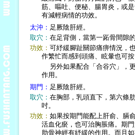
筋、嘔吐、便秘、腸胃炎，或是
有減輕病情的功效。
太沖：
足厥陰肝經。
取穴：
在足背側，當第一跖骨間隙
功效：
可紓緩腳趾關節痛痹情況，
作繁忙而感到頭痛、眩暈也可按
另外如果配合「合谷穴」，更可
作用。
期門：
足厥陰肝經。
取穴：
在胸部，乳頭直下，第六條
吋。
功效：
如果按期門能配上肝俞、膈
活血化瘀，也可治胸脹痛。期門
肋骨神經有紓緩的作用。而且如