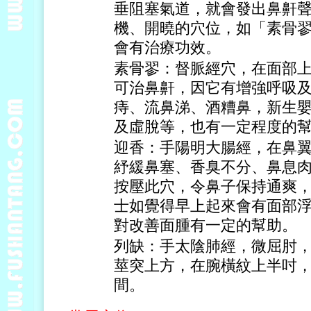
垂阻塞氣道，就會發出鼻鼾
機、開曉的穴位，如「素骨
會有治療功效。
素骨翏：督脈經穴，在面部
可治鼻鼾，因它有增強呼吸
痔、流鼻涕、酒糟鼻，新生
及虛脫等，也有一定程度的
迎香：手陽明大腸經，在鼻
紓緩鼻塞、香臭不分、鼻息
按壓此穴，令鼻子保持通爽
士如覺得早上起來會有面部
對改善面腫有一定的幫助。
列缺：手太陰肺經，微屈肘
莖突上方，在腕橫紋上半吋
間。