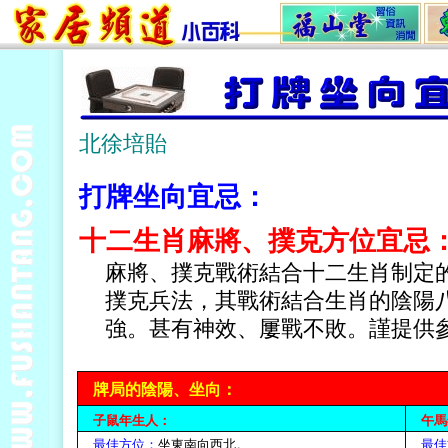
北徐培貽
打牌坐向宜忌：
十二生肖麻將、撲克方位宜忌
麻將、撲克戰術結合十二生肖制定
撲克兵法，其戰術結合生肖的陰陽
強。甚有神效、屢戰不敗。謹提供
牌局的陰陽、坐向：
子鼠年生人：
午馬
最佳方位：
坐東南向西北。
最佳