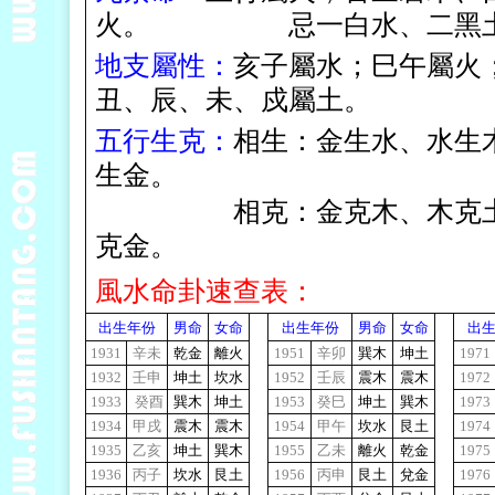
火。 忌一白水
、
二黑
地支屬性：
亥子屬水；巳午屬火
丑
、
辰
、
未
、
戍屬土。
五行生克：
相生：金生水、水生
生金。
相克：金克木、木克土、
克金。
風水命卦速查表：
出生年份
男命
女命
出生年份
男命
女命
出
1931
辛未
乾金
離火
1951
辛卯
巽木
坤土
1971
1932
壬申
坤土
坎水
1952
壬辰
震木
震木
1972
1933
癸酉
巽木
坤土
1953
癸巳
坤土
巽木
1973
1934
甲戌
震木
震木
1954
甲午
坎水
艮土
1974
1935
乙亥
坤土
巽木
1955
乙未
離火
乾金
1975
1936
丙子
坎水
艮土
1956
丙申
艮土
兌金
1976