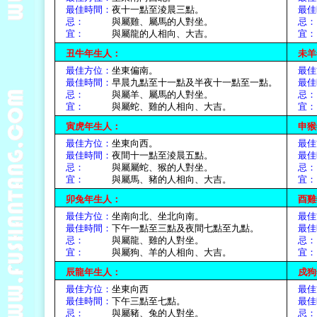
最佳時間：
夜十一點至淩晨三點。
最佳
忌：
與屬雞、屬馬的人對坐。
宜：
與屬龍的人相向、大吉。
丑牛年生人：
未羊
最佳方位：
坐東偏南。
最佳
最佳時間：
早晨九點至十一點及半夜十一點至一點。
最佳
忌：
與屬羊、屬馬的人對坐。
宜：
與屬蛇、雞的人相向、大吉。
寅虎年生人：
申猴
最佳方位：
坐東向西。
最佳
最佳時間：
夜間十一點至淩晨五點。
最佳
忌：
與屬屬蛇、猴的人對坐。
宜：
與屬馬、豬的人相向、大吉。
卯兔年生人：
酉雞
最佳方位：
坐南向北、坐北向南。
最佳
最佳時間：
下午一點至三點及夜間七點至九點。
最佳
忌：
與屬龍、雞的人對坐。
宜：
與屬狗、羊的人相向、大吉。
辰龍年生人：
戍狗
最佳方位：
坐東向西
最佳
最佳時間：
下午三點至七點。
最佳
忌：
與屬豬、兔的人對坐。