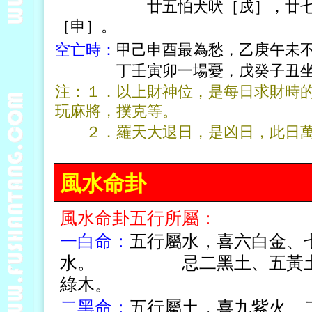
廿五怕犬吠［戍］，廿七兔遭
［申］。
空亡時：
甲己申酉最為愁，乙庚午未
丁壬寅卯一場憂，戊癸子丑坐高
注：１
．
以上財神位，是每日求財時
玩麻將，撲克等。
２．
羅天大退日，是凶日，此日
風水命卦
風水命卦五行所屬：
一白命：
五行屬水，喜六白金
、
水。 忌二黑土
、
五黃
綠木。
二黑命：
五行屬土，喜九紫火
、