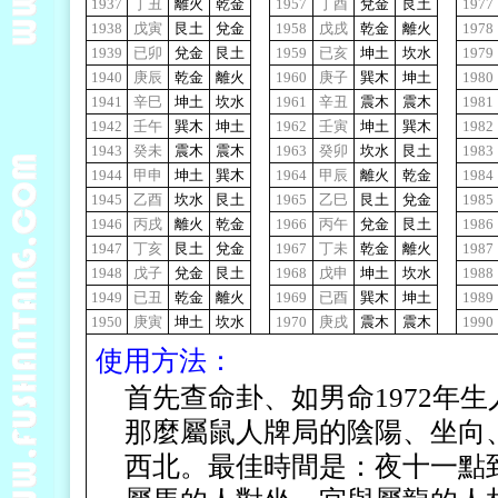
1937
丁丑
離火
乾金
1957
丁酉
兌金
艮土
1977
1938
戊寅
艮土
兌金
1958
戊戌
乾金
離火
1978
1939
已卯
兌金
艮土
1959
已亥
坤土
坎水
1979
1940
庚辰
乾金
離火
1960
庚子
巽木
坤土
1980
1941
辛巳
坤土
坎水
1961
辛丑
震木
震木
1981
1942
壬午
巽木
坤土
1962
壬寅
坤土
巽木
1982
1943
癸未
震木
震木
1963
癸卯
坎水
艮土
1983
1944
甲申
坤土
巽木
1964
甲辰
離火
乾金
1984
1945
乙酉
坎水
艮土
1965
乙巳
艮土
兌金
1985
1946
丙戌
離火
乾金
1966
丙午
兌金
艮土
1986
1947
丁亥
艮土
兌金
1967
丁未
乾金
離火
1987
1948
戊子
兌金
艮土
1968
戊申
坤土
坎水
1988
1949
已丑
乾金
離火
1969
已酉
巽木
坤土
1989
1950
庚寅
坤土
坎水
1970
庚戌
震木
震木
1990
使用方法：
首先查命卦、如男命1972年
那麼屬鼠人牌局的陰陽、坐向
西北。最佳時間是：夜十一點