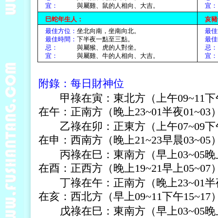
宜：
與屬雞、鼠的人相向、大吉。
巳蛇年生人：
亥豬
最佳方位：
坐北向南，坐南向北。
最佳
最佳時間：
下半夜一點至三點。
最佳
忌：
與屬猴、虎的人對坐。
宜：
與屬雞、牛的人相向、大吉。
附錄：每日財神位
甲祿在寅：東北方（上午09~11下
在午：正南方（晚上23~01半夜01~0
乙祿在卯：正東方（上午07~09下
在申：西南方（晚上21~23早晨03~0
丙祿在巳：東南方（早上03~05晚
在酉：正西方（晚上19~21早上05~0
丁祿在午：正南方（晚上23~01半
在亥：西北方（早上09~11下午15~1
戊祿在巳：東南方（早上03~05晚