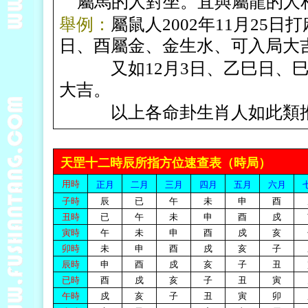
屬馬的人對坐。宜與屬龍的人
舉例：
屬鼠人2002年11月25
日、酉屬金、金生水、可入局大
又如12月3日、乙巳日、巳
大吉。
以上各命卦生肖人如此類
天罡十二時辰所指方位速查表（時局）
用時
正月
二月
三月
四月
五月
六月
子時
辰
已
午
未
申
酉
丑時
已
午
未
申
酉
戍
寅時
午
未
申
酉
戍
亥
卯時
未
申
酉
戍
亥
子
辰時
申
酉
戍
亥
子
丑
已時
酉
戍
亥
子
丑
寅
午時
戍
亥
子
丑
寅
卯