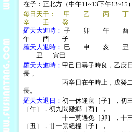
在子：正北方（中午11~13下午13~1
每日天干： 甲 乙 丙
辛 壬 癸
羅天大進時：
子 卯 午 
午 酉 子
羅天大退時：
巳 申 亥 丑
丑 寅巳
羅天大進時：
甲己日尋子時良，乙庚
長，
丙辛日在午時上，戊癸二日子
長。
羅天大退日：
初一休逢鼠［子］，初
［午］，初九問雞鄉［酉］，
十一莫遇兔［卯］，十三虎在
［丑］，廿一鼠絕糧［子］，