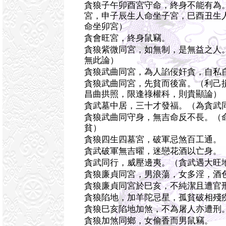
貪狼子午卯酉宮守命，終身不能有為
宮，申子辰生人命坐子宮，巳酉丑生
命坐卯宮）
貪會旺宮，終身鼠竊。
貪狼紫微同宮，如無制，是無益之人
無此論）
貪狼武曲同宮，為人諂佞奸貪，自私
貪狼武曲同宮，先貧而後富。（利己
昌曲拱照，限逢祿權科，則貴顯論）
貪武墓中居，三十才發福。（為貪武
貪狼武曲同守身，無吉命反不長。（
貧）
貪狼四生四墓宮，破軍忌煞百工通。
貪武破軍無吉曜，迷戀花酒以亡身。
貪武同行，威壓邊夷。（貪武遇大旺
貪狼廉貞同宮，男浪蕩，女多淫，酒
貪狼廉貞同宮於巳亥，不純潔且遭官
貪狼陷地，加羊陀忌星，孤貧破相殘
貪狼巳亥陷地加煞，不為屠人亦遭刑
貪狼加煞同鄉，女偷香而男鼠竊。