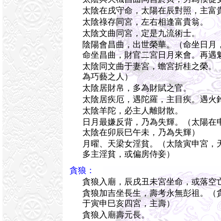
太陰在戌守命，太陽在辰對照，主富
太陰祿存同宮，左右相逢富貴翁。
太陰文曲同宮，定是九流術士。
陰陽會昌曲，出世榮華。（命坐日月
命坐昌曲，財官二宮日月來會。再遇
太陰同文曲于妻宮，蟾宮折桂之榮。
為巧藝之人）
太陰居財帛，多為財賦之官。
太陰居疾厄，遇陀羅，主目疾。遇火
太陰羊陀，必主人離財散。
日月最嫌反背，乃為失輝。（太陽在
太陰在卯辰巳午未，乃為失輝）
月曜、天梁女淫貧。（太陰寅申宮，
多主淫貧，或偏房侍妾）
貪狼：
貪狼入廟，辰戌丑未宮坐命，或落空
貪狼加吉坐長生，壽考永無彭祖。（
于寅申巳亥四宮，主壽）
貪狼入廟壽元長。