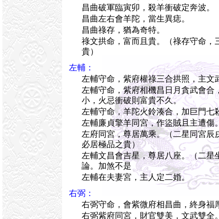
昌曲破軍臨寅卯，殺羊衝破定奔波。
昌曲左右會羊陀，當生異痣。
昌曲祿存，猶為奇特。
祿文拱命，富而且貴。（祿存守命，
貴）
左輔：
左輔守命，紫府權祿三合拱照，主文
左輔守命，紫府相機昌日月貪武會合
小，火忌衝破則富貴不久。
左輔守命，羊陀火鈴湊合，加巨門七
左輔廉貞擎羊同宮，作盜賊且主遭傷
左府同宮，尊居萬乘。（二星同宮辰
必居極品之貴）
左輔文昌會吉星，尊居八座。（二星
論。加煞不是
左輔在夫妻宮，主人定二婚。
右弼：
右弼守命，會紫微府相昌曲，終身福
右弼紫府同宮，財官雙美，文武雙全