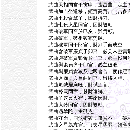
武曲天相同宮于寅申，逢昌曲，定主
武曲加吉坐遷移，鉅賈高賈。（吉多
武曲七殺會擎羊，因財持刀。
武曲七殺火星同宮，因財被劫。
武曲破軍同宮於巳亥，難貴顯。
武曲破軍，破祖破家勞碌。
武曲破軍同于財宮，財到手而成空。
武曲會破軍廉貞于卯宮，必見木壓雷
武曲與破軍貪狼會於子宮，必主投河
武曲與廉貞會于卯宮，必主破敗。
武曲與廉貞貪狼及七殺會合，便作經
武曲入廟，與昌曲同宮，出將入相。
武曲魁鉞居廟旺，財賦之官。
武曲祿馬同宮，發財遠鄉。
武曲羊陀兼火宿，喪命因財。
武曲火鈴同宮，因財被劫。
武曲遇羊陀，主孤克。
武曲守命，四煞衝破，孤貧不一，破
武曲之星為寡宿。（夫星柔弱，婦奪