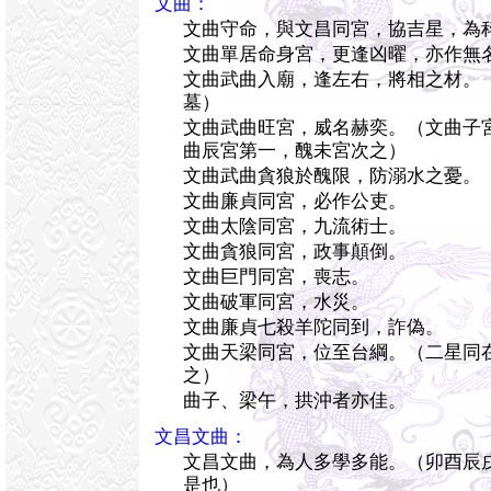
文曲：
文曲守命，與文昌同宮，協吉星，為
文曲單居命身宮，更逢凶曜，亦作無
文曲武曲入廟，逢左右，將相之材。
墓）
文曲武曲旺宮，威名赫奕。（文曲子
曲辰宮第一，醜未宮次之）
文曲武曲貪狼於醜限，防溺水之憂。
文曲廉貞同宮，必作公吏。
文曲太陰同宮，九流術士。
文曲貪狼同宮，政事顛倒。
文曲巨門同宮，喪志。
文曲破軍同宮，水災。
文曲廉貞七殺羊陀同到，詐偽。
文曲天梁同宮，位至台綱。（二星同
之）
曲子、梁午，拱沖者亦佳。
文昌文曲：
文昌文曲，為人多學多能。（卯酉辰
是也）