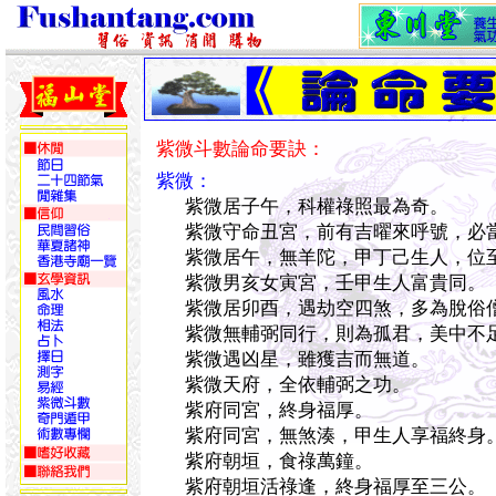
紫微斗數論命要訣：
紫微：
紫微居子午，科權祿照最為奇。
紫微守命丑宮，前有吉曜來呼號，必
紫微居午，無羊陀，甲丁己生人，位
紫微男亥女寅宮，壬甲生人富貴同。
紫微居卯酉，遇劫空四煞，多為脫俗
紫微無輔弼同行，則為孤君，美中不
紫微遇凶星，雖獲吉而無道。
紫微天府，全依輔弼之功。
紫府同宮，終身福厚。
紫府同宮，無煞湊，甲生人享福終身
紫府朝垣，食祿萬鐘。
紫府朝垣活祿逢，終身福厚至三公。