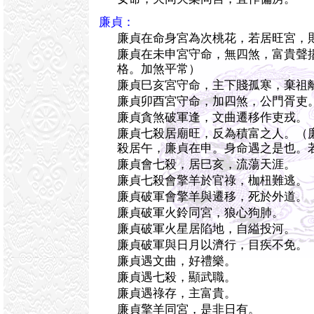
廉貞：
廉貞在命身宮為次桃花，若居旺宮，
廉貞在未申宮守命，無四煞，富貴聲
格。加煞平常）
廉貞巳亥宮守命，主下賤孤寒，棄祖
廉貞卯酉宮守命，加四煞，公門胥吏
廉貞貪煞破軍逢，文曲遷移作吏戎。
廉貞七殺居廟旺，反為積富之人。（
殺居午，廉貞在申。身命遇之是也。
廉貞會七殺，居巳亥，流蕩天涯。
廉貞七殺會擎羊於官祿，枷杻難逃。
廉貞破軍會擎羊與遷移，死於外道。
廉貞破軍火鈴同宮，狼心狗肺。
廉貞破軍火星居陷地，自縊投河。
廉貞破軍與日月以濟行，目疾不免。
廉貞遇文曲，好禮樂。
廉貞遇七殺，顯武職。
廉貞遇祿存，主富貴。
廉貞擎羊同宮，是非日有。