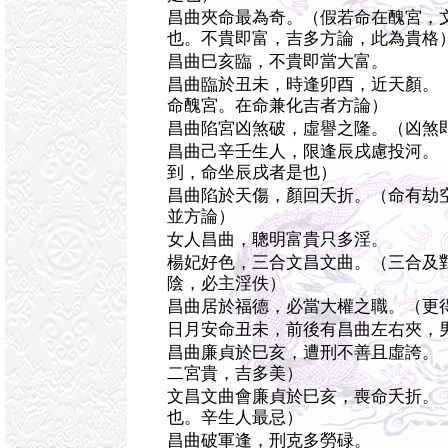
昌曲夾命最為奇。（假若命在醜宮，
也。不貴即富，吉多方論，此為貴格
昌曲巳亥臨，不貴即當大富。
昌曲臨於丑未，時逢卯酉，近天顏。
命醜宮。在命兼化吉者方論）
昌曲陷宮凶煞破，虛譽之隆。（凶煞
昌曲己辛壬生人，限逢辰戌慮投河。
到，命坐辰戌者是也）
昌曲陷於天傷，顏回夭折。（命有劫
並方論）
女人昌曲，聰明富貴只多淫。
楊妃好色，三合文昌文曲。（三合及
陰，必主淫佚）
昌曲居於福德，必當大權之職。（更
日月安命丑未，前後有昌曲左右夾，
昌曲廉貞於巳亥，遭刑不善且虛誇。
二宮貴，吉多美）
文昌文曲會廉貞於巳亥，喪命夭折。
也。辛生人最忌）
昌曲破軍逢，刑克多勞碌。