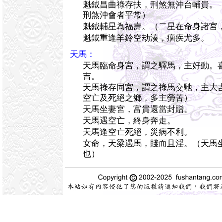
魁鉞昌曲祿存扶，刑煞無沖台輔貴。
刑煞沖會者平常）
魁鉞輔星為福壽。（二星在命身諸宮
魁鉞重逢羊鈴空劫湊，痼疾尤多。
天馬：
天馬臨命身宮，謂之驛馬，主好動。
吉。
天馬祿存同宮，謂之祿馬交馳，主大
空亡及死絕之鄉，多主勞苦）
天馬坐妻宮，富貴還當封贈。
天馬遇空亡，終身奔走。
天馬逢空亡死絕，災病不利。
女命，天梁遇馬，賤而且淫。（天馬
也）