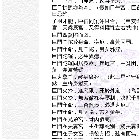
巨日巳宮，日命亥，反為不美。
巨日拱照亦為奇。（假如日午宮，巨
日忌陷）
子羽才能，巨宿同梁沖且合。（申安
宮，天梁辰宮，又得科權祿左右拱沖
巨門四煞陷而凶。
巨門羊陀於身命、疾厄，羸黃困弱。
巨門守命，見羊陀，男女邪淫。
巨門陀羅，必生異痣。
巨門陀羅同居身命、疾厄宮，主貧困
蕩、奔波勞碌。
巨火擎羊，終身縊死。（此三星坐守
煞，主終身縊死）
巨門火鈴，逢惡限，死於外道。（為
巨門火鈴，無紫微祿存壓制，決配千
巨門守命，三合煞湊，必遭火厄。
巨門守命，見太陽，吉凶參半。
巨門在兄弟宮，骨肉參商。
巨門在夫妻宮，主生離死別，縱夫妻
巨門在子女宮，損後方招，雖有而無