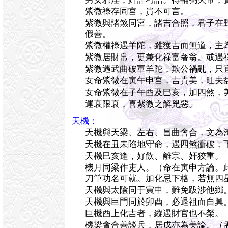
紫微祿存同宮，貴不可言。
紫微與諸煞同宮，諸吉合照，君子在
假善。
紫微權祿遇羊陀，雖獲吉而無道，主
紫微居財帛，更兼化祿富奢翁。或遇
紫微遇武曲破軍羊陀，欺公禍亂，只
女命紫微在寅午申宮，吉貴美，旺夫
女命紫微在子午酉及巳亥，加四煞，
運衰限衰，喜紫微之解兇惡。
天機：
天機與天梁、左右、昌曲會合，文為
天機在丑未陷地守命，遇四煞衝破，
天機巳亥逢，好飲、離宗、奸狡重。
機月同梁作吏人。（命在寅申方論。
刀筆功名可就。加化忌下格，若無四
天機與太陰同于寅申，難免跋涉他鄉
天機與巨門同於卯酉，必退祖而自興
巨機酉上化吉者，縱遇財官也不榮。
機梁會合善談兵，居戌亦為美論。（