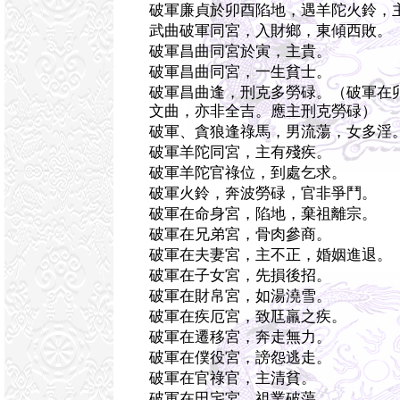
破軍廉貞於卯酉陷地，遇羊陀火鈴，
武曲破軍同宮，入財鄉，東傾西敗。
破軍昌曲同宮於寅，主貴。
破軍昌曲同宮，一生貧士。
破軍昌曲逢，刑克多勞碌。（破軍在
文曲，亦非全吉。應主刑克勞碌）
破軍、貪狼逢祿馬，男流蕩，女多淫
破軍羊陀同宮，主有殘疾。
破軍羊陀官祿位，到處乞求。
破軍火鈴，奔波勞碌，官非爭鬥。
破軍在命身宮，陷地，棄祖離宗。
破軍在兄弟宮，骨肉參商。
破軍在夫妻宮，主不正，婚姻進退。
破軍在子女宮，先損後招。
破軍在財帛宮，如湯澆雪。
破軍在疾厄宮，致尫羸之疾。
破軍在遷移宮，奔走無力。
破軍在僕役宮，謗怨逃走。
破軍在官祿官，主清貧。
破軍在田宅宮，祖業破蕩。