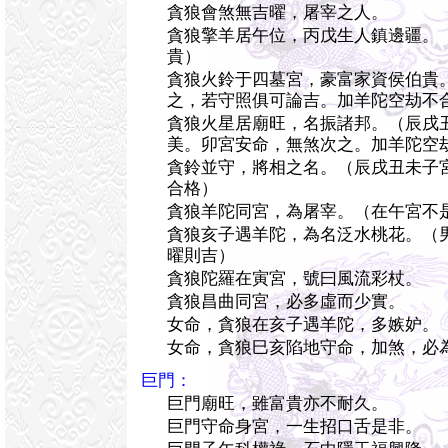
貪狼會煞無吉曜，屠宰之人。
貪狼擎羊居午位，丙戊生人鎮邊疆。
貴）
貪狼火鈴于四墓宮，豪富家資侯伯貴
之，若守照俱可論吉。加羊陀空劫不
貪狼火星居廟旺，名振諸邦。（辰戌
美。卯宮安命，無煞次之。加羊陀空
貪鈴並守，將相之名。（辰戌丑未子
合格）
貪狼羊陀同宮，為屠宰。（在午宮不
貪狼亥子遇羊陀，為名泛水桃花。（
曜則吉）
貪狼陀羅在寅宮，號曰風流彩杖。
貪狼昌曲同宮，必多虛而少實。
女命，貪狼在亥子遇羊陀，多嫉妒。
女命，貪狼巳亥陷地守命，加煞，必
巨門：
巨門廟旺，雖富貴亦不耐久。
巨門守命身宮，一生招口舌是非。