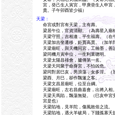
宮，癸己生人寅宮，甲庚癸生人申宮
貴。子午卯酉皆少福）
天梁：
命宮或對宮有天梁，主有壽。
梁居午位，官資清顯。（為壽星入廟
天梁守照，吉相逢，平生福壽。（在
天梁加吉坐遷移，鉅賈高賈。（加羊
天梁廟旺，與天機同宮，工翰墨，善
梁同機月寅申位，一生利業聰明。
天梁太陽昌祿會，臚傳第一名。
天梁天同聚于命身宮，不怕凶危。
梁同對居巳亥，男浪蕩，女多淫。（
梁酉、月巳，卻作飄篷之客。
天梁文昌居廟旺，位至台綱。
天梁廟旺，左右昌曲嘉會，出將入相
天梁天馬陷，飄蕩無疑。（巳亥申宮
宮是也）
天梁陷地，見羊陀，傷風敗俗之流。
天梁陷地，遇火羊破局，下賤孤寡夭