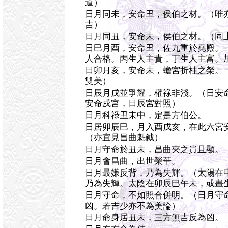
道）
日月同未，安命丑，侯伯之材。（唯
吉）
日月同丑，安命未，侯伯之材。（同
日巳月酉，安命丑，佐九重於堯殿。
人合格。丙生人主貴，丁生人主富。
日卯月亥，安命未，蟾宮折桂之榮。
雙美）
日辰月戌並爭耀，權祿非淺。（日安
安命戌宮，日辰宮對照）
日月科祿丑未中，定是方伯公。
日居卯辰巳，月入酉戌亥，在此六宮
（亦宜見昌曲魁鉞）
日月守命於丑未，昌曲夾之貴且顯。
日月會昌曲，出世榮華。
日月最嫌反背，乃為失輝。（太陽在
乃為失輝。太陰在卯辰巳午未，或晝
日月守命，不如照合併明。（日月守
凶。若吉少亦不為美論）
日月命身居丑未，三方無吉反為凶。