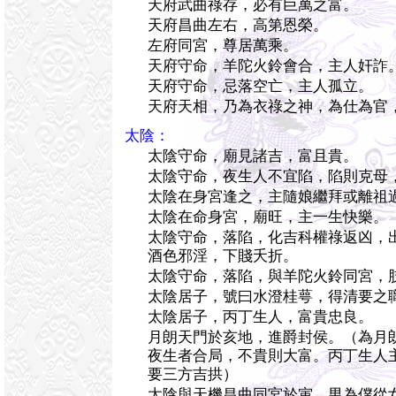
天府武曲祿存，必有巨萬之富。
天府昌曲左右，高第恩榮。
左府同宮，尊居萬乘。
天府守命，羊陀火鈴會合，主人奸詐
天府守命，忌落空亡，主人孤立。
天府天相，乃為衣祿之神，為仕為官
太陰：
太陰守命，廟見諸吉，富且貴。
太陰守命，夜生人不宜陷，陷則克母
太陰在身宮逢之，主隨娘繼拜或離祖
太陰在命身宮，廟旺，主一生快樂。
太陰守命，落陷，化吉科權祿返凶，
酒色邪淫，下賤夭折。
太陰守命，落陷，與羊陀火鈴同宮，
太陰居子，號曰水澄桂萼，得清要之
太陰居子，丙丁生人，富貴忠良。
月朗天門於亥地，進爵封侯。（為月
夜生者合局，不貴則大富。丙丁生人
要三方吉拱）
太陰與天機昌曲同宮於寅，男為僕從