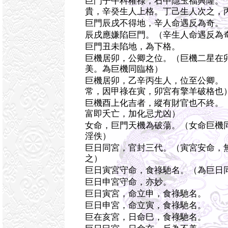
巨門子午科權祿，石中隱玉福興隆。
貴，辛癸生人上格。丁己生人次之，
巨門辰戌不得地，辛人命遇反為奇。
辰戌應嫌陷巨門。（辛生人命遇反為
巨門丑未陷地，為下格。
巨機居卯，公卿之位。（巨機二星在
美。為巨機同臨格）
巨機居卯，乙辛丙生人，位至公卿。
常，因甲祿在寅，卯宮有擎羊破格也
巨機酉上化吉者，縱有財官也不終。
富即夭亡，加化忌尤凶）
女命，巨門天機為破蕩。（女命巨機
淫佚）
巨日同宮，官封三代。（寅宮安命，
之）
巨日寅宮守命，食祿馳名。（為巨日
巨日申宮守命，亦妙。
巨日寅宮，命立申，食祿馳名。
巨日申宮，命立寅，食祿馳名。
巨在亥宮，日命巳，食祿馳名。