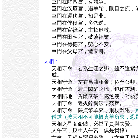
巨門在財帛宮，有競爭。
巨門在疾厄宮，遇羊陀，眼目之疾，
巨門在遷移宮，招是非。
巨門在僕役宮，多怨逆。
巨門在官祿宮，主招刑杖。
巨門在田宅宮，破蕩祖業。
巨門在祿德宮，勞心不安。
巨門在父母宮，遭棄擲。
天相：
天相守命，若臨生旺之鄉，雖不逢紫
威。
天相守命，左右昌曲相會，位至公卿
天相守命，若居閑陷之地，也作吉利
天相陷地，貪廉武破羊陀煞湊，巧藝
天相守命，遇火鈴衝破，殘疾。
天相守命，廉貞擎羊夾，刑杖難逃。
僧道（按天相不可能被貞羊所夾，恐
天相之星女命纏，必當子貴與夫賢。
人午宮，庚生人午宮，俱是貴格）
女命，天相右弼福來臨。（女命天相