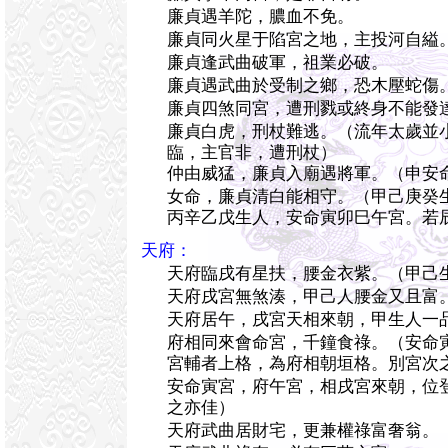
廉貞遇羊陀，膿血不免。
廉貞同火星于陷宮之地，主投河自縊
廉貞逢武曲破軍，祖業必破。
廉貞遇武曲於受制之鄉，恐木壓蛇傷
廉貞四煞同宮，遭刑戮或終身不能發
廉貞白虎，刑杖難逃。（流年太歲並
臨，主官非，遭刑杖）
仲由威猛，廉貞入廟遇將軍。（申安
女命，廉貞清白能相守。（甲己庚癸
丙辛乙戊生人，安命寅卯巳午宮。若
天府：
天府臨戌有星扶，腰金衣紫。（甲己
天府戌宮無煞湊，甲己人腰金又且富
天府居午，戌宮天相來朝，甲生人一
府相同來會命宮，千鐘食祿。（安命
宮輔者上格，為府相朝垣格。別宮次
安命寅宮，府午宮，相戌宮來朝，位
之亦佳）
天府武曲居財宅，更兼權祿富奢翁。