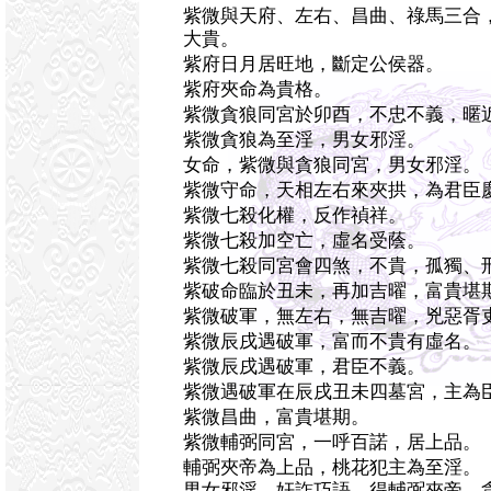
紫微與天府、左右、昌曲、祿馬三合
大貴。
紫府日月居旺地，斷定公侯器。
紫府夾命為貴格。
紫微貪狼同宮於卯酉，不忠不義，暱
紫微貪狼為至淫，男女邪淫。
女命，紫微與貪狼同宮，男女邪淫。
紫微守命，天相左右來夾拱，為君臣
紫微七殺化權，反作禎祥。
紫微七殺加空亡，虛名受蔭。
紫微七殺同宮會四煞，不貴，孤獨、
紫破命臨於丑未，再加吉曜，富貴堪
紫微破軍，無左右，無吉曜，兇惡胥
紫微辰戌遇破軍，富而不貴有虛名。
紫微辰戌遇破軍，君臣不義。
紫微遇破軍在辰戌丑未四墓宮，主為
紫微昌曲，富貴堪期。
紫微輔弼同宮，一呼百諾，居上品。
輔弼夾帝為上品，桃花犯主為至淫。
男女邪淫，奸詐巧語。得輔弼夾帝，