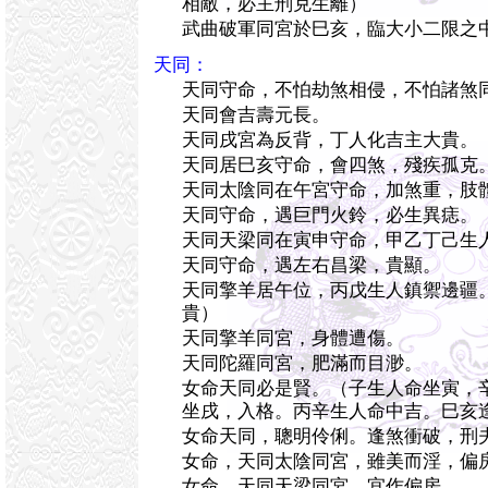
相敵，必主刑克生離）
武曲破軍同宮於巳亥，臨大小二限之
天同：
天同守命，不怕劫煞相侵，不怕諸煞
天同會吉壽元長。
天同戌宮為反背，丁人化吉主大貴。
天同居巳亥守命，會四煞，殘疾孤克
天同太陰同在午宮守命，加煞重，肢
天同守命，遇巨門火鈴，必生異痣。
天同天梁同在寅申守命，甲乙丁己生
天同守命，遇左右昌梁，貴顯。
天同擎羊居午位，丙戊生人鎮禦邊疆
貴）
天同擎羊同宮，身體遭傷。
天同陀羅同宮，肥滿而目渺。
女命天同必是賢。（子生人命坐寅，
坐戌，入格。丙辛生人命中吉。巳亥
女命天同，聰明伶俐。逢煞衝破，刑
女命，天同太陰同宮，雖美而淫，偏
女命，天同天梁同宮，宜作偏房。