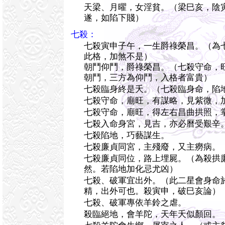
天梁、月曜，女淫貧。（梁巳亥，陰
遂，如陷下賤）
七殺：
七殺寅申子午，一生爵祿榮昌。（為
此格，加煞不是）
朝鬥仰鬥，爵祿榮昌。（七殺守命，
朝鬥，三方為仰鬥，入格者富貴）
七殺臨身終是夭。（七殺臨身命，陷
七殺守命，廟旺，有謀略，見紫微，
七殺守命，廟旺，得左右昌曲拱照，
七殺入命身宮，見吉，亦必曆受艱辛
七殺陷地，巧藝謀生。
七殺廉貞同宮，主殘廢，又主癆病。
七殺廉貞同位，路上埋屍。（為殺拱
然。若陷地加化忌尤凶）
七殺、破軍宜出外。（此二星會身命
精，出外可也。殺寅申，破巳亥論）
七殺、破軍專依羊鈴之虐。
殺臨絕地，會羊陀，天年夭似顏回。