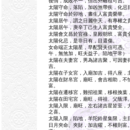
後惰，成敗不一，但出外離祖可吉。
太陽守命，落陷，加凶煞帶疾，化忌
太陽守命於卯地，晝生人富貴榮華。
太陽居午，謂之日麗中天，有專權之
太陽居午，庚辛丁己生人富貴雙全。
太陽會文昌於官祿，皇殿朝班，富貴
太陽化忌，是非日有，目還傷。
女命端正太陽星，早配賢夫信可憑。
午，無煞加，旺夫益子。陷地平常）
太陽在夫妻宮，男為諸吉聚，可因妻
吉。
太陽在子女宮，入廟加吉，得八座，
太陽在財帛宮，廟旺，會吉相助，不
富。
太陽在遷移宮，難招祖業，移根換葉
太陽在田宅宮，廟旺，得祖、父蔭澤
太陽入限，廟旺，左右諸吉星皆至，
之喜。
太陽入限，陷地，羊陀鈴星集限，主
日月夾命、夾財，加吉曜，不權則富