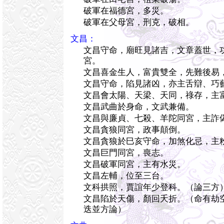
破軍在福德宮，多災。
破軍在父母宮，刑克，破相。
文昌：
文昌守命，廟旺見諸吉，文章蓋世，
宮。
文昌喜金生人，富貴雙全，先難後易
文昌守命，陷見諸凶，亦主舌辯、巧
文昌會太陽、天梁、天同，祿存，主
文昌武曲於身命，文武兼備。
文昌與廉貞、七殺、羊陀同宮，主詐
文昌貪狼同宮，政事顛倒。
文昌貪狼於巳亥守命，加煞化忌，主
文昌巨門同宮，喪志。
文昌破軍同宮，主有水災。
文昌左輔，位至三台。
文科拱照，賈誼年少登科。（論三方
文昌陷於天傷，顏回夭折。（命有劫
迭並方論）