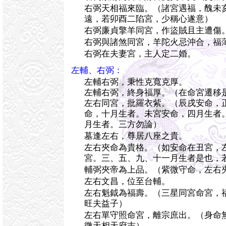
右弼天相福來臨。（諸宮遇福，醜未
遠，若卯酉二陷宮，少稱心遂意）
右弼廉貞擎羊同宮，作盜賊且主遭傷
右弼與諸煞同宮，羊陀火忌沖合，福
右弼在夫妻宮，主人定二婚。
左輔、右弼：
左輔右弼，秉性克寬克厚。
左輔右弼，終身福厚。（在命宮遷移
左右同宮，批羅衣紫。（辰戌安命，
命，十月生者。未宮安命，四月生者
月生者。三方勿論）
墓逢左右，尊居八座之貴。
左右夾命為貴格。（如安命在丑宮，
宮。三、五、九、十一月生者是也，
輔弼夾帝為上品。（紫微守命，左右
左右文昌，位至台輔。
左右魁鉞為福壽。（三星同宮命宮，
旺夫益子）
左右單守照命宮，離宗庶出。（身命
微天相天府吉）