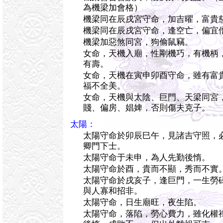
為機梁加會格）
機梁同在辰戌宮守命，加吉曜，富貴
機梁同在辰戌宮守命，逢空亡，偏宜
機梁加惡煞同宮，狗偷鼠竊。
女命，天機入廟，性剛機巧，有機柄
有壽。
女命，天機在寅申卯酉守命，雖有富
福不全美。
女命，天機與太陰、巨門、天梁同宮
賤、偏房、娼婢，否則傷夫克子。
太陽：
太陽守命於卯辰巳午，見諸吉守照，
卿門下士。
太陽守命于未申，為人先勤後惰。
太陽守命於酉，貴而不顯，秀而不實
太陽守命於戌亥子，逢巨門，一生勞
與人寡和招非。
太陽守命，日生廟旺，夜生陷。
太陽守命，落陷，勞心費力，雖化權