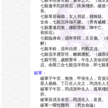
七殺羊陀會生鄉，屠宰之人。（或主
七殺逢羊陀於疾厄，終身殘疾。縱使
長。
七殺單居福德，女人切忌，賤無疑。
女命，七殺沉吟福不榮。（男有威權
七殺重逢四煞，腰駝背曲，陣中亡。
有疾厄）
七殺臨身命，流年羊陀，主災傷。（
解）
七殺羊鈴，流年白虎，刑戮災迍。
七殺流羊遇官符，離鄉遭配。（歲限
七殺守照，歲限擎羊，午生人安命卯
忌。命限三合七殺流羊照命，即七殺
破軍：
破軍子午宮，無煞，甲癸生人，官資
星入廟格。丁己生人次之，丙戊生人
破軍子午宮，丙戊寅申生人，孤單殘
折。
破軍辰戌丑未宮，丙戊生人，富貴。
破軍一曜性難明。（男女命論）