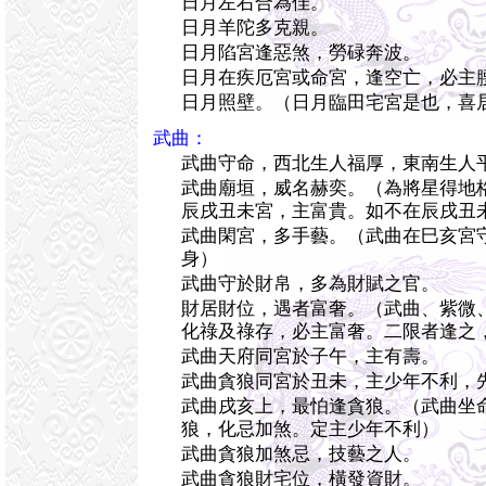
日月左右合為佳。
日月羊陀多克親。
日月陷宮逢惡煞，勞碌奔波。
日月在疾厄宮或命宮，逢空亡，必主
日月照壁。（日月臨田宅宮是也，喜
武曲：
武曲守命，西北生人福厚，東南生人
武曲廟垣，威名赫奕。（為將星得地
辰戌丑未宮，主富貴。如不在辰戌丑
武曲閑宮，多手藝。（武曲在巳亥宮
身）
武曲守於財帛，多為財賦之官。
財居財位，遇者富奢。（武曲、紫微
化祿及祿存，必主富奢。二限者逢之
武曲天府同宮於子午，主有壽。
武曲貪狼同宮於丑未，主少年不利，
武曲戌亥上，最怕逢貪狼。（武曲坐
狼，化忌加煞。定主少年不利）
武曲貪狼加煞忌，技藝之人。
武曲貪狼財宅位，橫發資財。