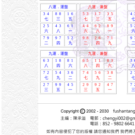
八運．運盤
八運．兼盤
3
4
8
8
1
6
5
3
1
7
3
5
4
七
三
五
七
三
五
2
5
4
3
6
1
4
4
6
2
8
9
5
六
八
一
六
八
一
7
9
9
7
5
2
9
8
2
6
7
1
9
二
四
九
二
四
九
九運．運盤
九運．兼盤
6
3
1
8
8
1
6
5
1
1
8
3
3
八
四
六
八
四
六
7
2
5
4
3
6
7
4
5
6
3
8
2
七
九
二
七
九
二
2
7
9
9
4
5
2
9
9
2
4
7
7
三
五
一
三
五
一