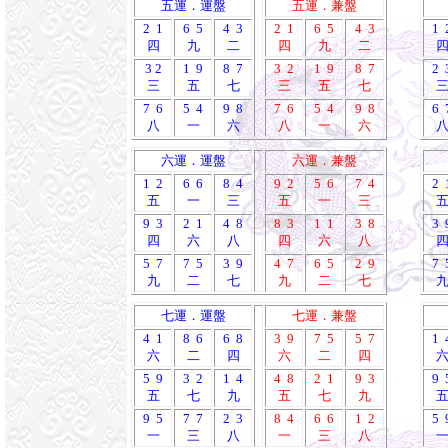
五運．運盤
五運．兼盤
2
1
6
5
4
3
2
1
6
5
4
3
1
四
九
二
四
九
二
3 2
1
9
8
7
3
2
1
9
8
7
2
三
五
七
三
五
七
7
6
5
4
9
8
7
6
5
4
9
8
6
八
一
六
八
一
六
六運．運盤
六運．兼盤
1
2
6
6
8
4
9
2
5
6
7
4
2
五
一
三
五
一
三
9
3
2
1
4
8
8
3
1
1
3
8
3
四
六
八
四
六
八
5
7
7
5
3
9
4
7
6
5
2
9
7
九
二
七
九
二
七
七運．運盤
七運．兼盤
4
1
8
6
6
8
3
9
7
5
5
7
1
六
二
四
六
二
四
5
9
3
2
1
4
4
8
2
1
9
3
9
五
七
九
五
七
九
9
5
7
7
2
3
8
4
6
6
1
2
5
一
三
八
一
三
八