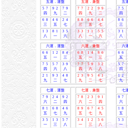
五運．運盤
五運．兼盤
五
5
7
9
2
7
9
7
7
2
2
9
9
7
5
四
九
二
四
九
二
四
6
8
4
6
2
4
8
8
6
6
4
4
8
6
三
五
七
三
五
七
三
1
3
8
1
3
5
3
3
1
1
5
5
3
1
八
一
六
八
一
六
八
六運．運盤
六運．兼盤
六
6
6
1
2
8
4
6
8
1
4
8
6
6
6
五
一
三
五
一
三
五
7
5
5
7
3
9
7
7
5
9
3
2
5
7
四
六
八
四
六
八
四
2
1
9
3
4
8
2
3
9
5
4
1
1
2
九
二
七
九
二
七
九
七運．運盤
七運．兼盤
七
7
9
2
4
9
2
7
8
2
3
9
1
9
7
六
二
四
六
二
四
六
8
1
6
8
4
6
8
9
6
7
4
5
1
8
五
七
九
五
七
九
五
3
5
1
3
5
7
3
4
1
2
5
6
5
3
一
三
八
一
三
八
一