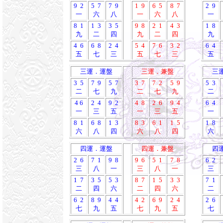
9
2
5
7
7
9
1
9
6
5
8
7
2
9
一
六
八
一
六
八
一
8
1
1
3
3
5
9
8
2
1
4
3
1
8
九
二
四
九
二
四
九
4
6
6
8
2
4
5
4
7
6
3
2
6
4
五
七
三
五
七
三
五
三運．運盤
三運．兼盤
三
3
5
7
9
5
7
3
7
7
2
5
9
5
3
二
七
九
二
七
九
二
4 6
2
4
9
2
4
8
2
6
9
4
6
4
一
三
五
一
三
五
一
8
1
6
8
1
3
8
3
6
1
1
5
1
8
六
八
四
六
八
四
六
四運．運盤
四運．兼盤
四
2
6
7
1
9
8
9
6
5
1
7
8
6
2
三
八
一
三
八
一
三
1
7
3
5
5
3
8
7
1
5
3
3
7
1
二
四
六
二
四
六
二
6
2
8
9
4
4
4
2
6
9
2
4
2
6
七
九
五
七
九
五
七