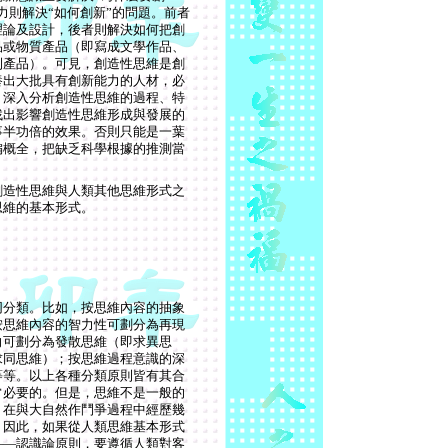
力則解決“如何創新”的問題。前者
理論及設計，後者則解決如何把創
品或物質產品（即寫成文學作品、
利產品）。可見，創造性思維是創
養出大批具有創新能力的人材，必
，深入分析創造性思維的過程、特
找出影響創造性思維形成與發展的
事半功倍的效果。否則只能是一葉
偏概全，把缺乏科學根據的推測當
創造性思維與人類其他思維形式之
思維的基本形式。
同分類。比如，按思維內容的抽象
按思維內容的智力性可劃分為再現
向可劃分為發散思維（即求異思
求同思維）；按思維過程意識的深
等等。以上各種分類原則皆有其合
常必要的。但是，思維不是一般的
，在與大自然作鬥爭過程中經歷幾
。因此，如果從人類思維基本形式
——認識論原則，要遵循人類對客