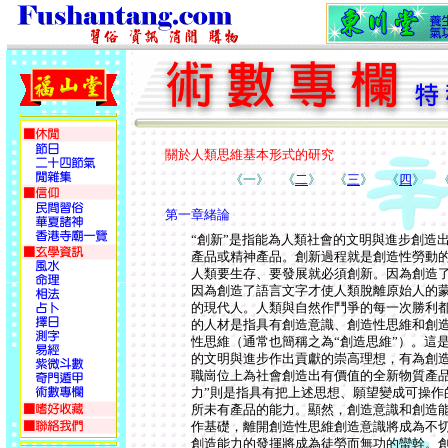
關於人類思維基本形式的研究
《一》
《
二
》
《
三
》
《
四
》
第一章緒論
“創新”是指能為人類社會的文明與進步創造
產品或精神產品。創新過程就是創造性勞動
人類要生存、要發展就必須創新。因為創造
因為創造了語言文字才使人類脫離原始人的
的現代人。人類與自然作鬥爭的每一次勝利都
的人材是指具有創造意識、創造性思維和創
性思維（通常也簡稱之為“創造思維”）。這是
的文明與進步作出貢獻的崇高理想，有為創
職崗位上為社會創造出有價值的全新物質產品
力”則是指具有把上述思想、願望變成可操作
所未有產品的能力。顯然，創造意識和創造
作基礎，離開創造性思維創造意識將成為不
創造能力的發揮將成為徒勞而無功的蠻幹。創