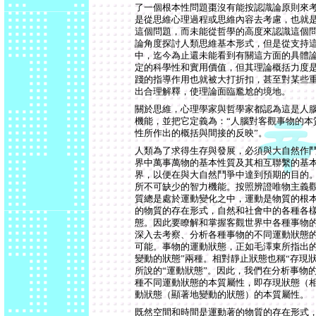
了一個根本性問題棗沒有能按認識論原則來
是從思維心理過程或思維內容去考慮，也就
這個問題，而未能從哲學的高度來認識這個
論角度探討人類思維基本形式，但是從支持
中，迄今為止還未能看到有關這方面的具體
定的科學性和實用價值，但其理論概括力度
踐的指導作用也就被大打折扣，甚至對某些
出合理解釋，使理論面臨尷尬的境地。
關於思維，心理學家與哲學家都認為這是人
機能，並把它定義為：“人腦對客觀事物的本
性所作出的概括與間接的反映”。
人類為了求得生存與發展，必須與大自然作
界中萬事萬物的基本性質及其相互聯繫的基
界，以便在與大自然鬥爭中達到預期的目的
所不可缺少的智力機能。按照辨證唯物主義
質總是處於運動變化之中，運動是物質的根
的物質的存在形式，自然和社會中的各種各
態。因此要瞭解和掌握客觀世界中各種事物
深入去考察、分析各種事物的不同運動狀態
可能。事物的運動狀態，正如毛澤東所指出的
變動的狀態”兩種。相對靜止狀態也稱“存現
所說的“運動狀態”。因此，我們在分析事物
種不同運動狀態的本質屬性，即存現狀態（
動狀態（顯著地變動的狀態）的本質屬性。
既然空間和時間是運動著的物質的存在形式