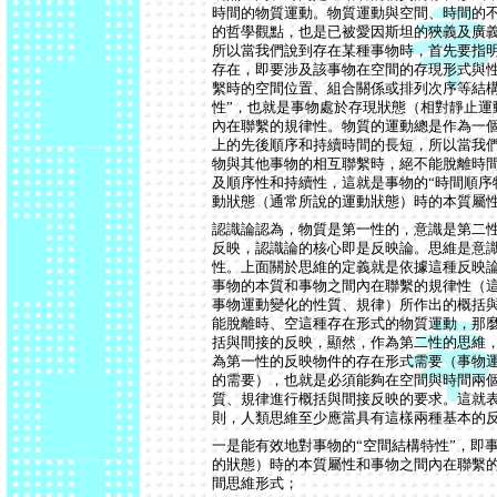
時間的物質運動。物質運動與空間、時間的
的哲學觀點，也是已被愛因斯坦的狹義及廣
所以當我們說到存在某種事物時，首先要指
存在，即要涉及該事物在空間的存現形式與
繫時的空間位置、組合關係或排列次序等結構
性”，也就是事物處於存現狀態（相對靜止運
內在聯繫的規律性。物質的運動總是作為一
上的先後順序和持續時間的長短，所以當我
物與其他事物的相互聯繫時，絕不能脫離時
及順序性和持續性，這就是事物的“時間順序
動狀態（通常所說的運動狀態）時的本質屬
認識論認為，物質是第一性的，意識是第二
反映，認識論的核心即是反映論。思維是意
性。上面關於思維的定義就是依據這種反映
事物的本質和事物之間內在聯繫的規律性（
事物運動變化的性質、規律）所作出的概括
能脫離時、空這種存在形式的物質運動，那
括與間接的反映，顯然，作為第二性的思維
為第一性的反映物件的存在形式需要（事物
的需要），也就是必須能夠在空間與時間兩
質、規律進行概括與間接反映的要求。這就
則，人類思維至少應當具有這樣兩種基本的
一是能有效地對事物的“空間結構特性”，即
的狀態）時的本質屬性和事物之間內在聯繫
間思維形式；