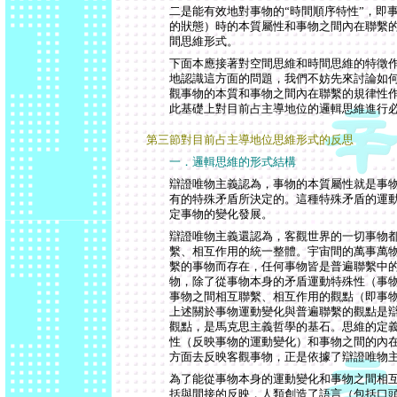
二是能有效地對事物的“時間順序特性”，即
的狀態）時的本質屬性和事物之間內在聯繫
間思維形式。
下面本應接著對空間思維和時間思維的特徵
地認識這方面的問題，我們不妨先來討論如何
觀事物的本質和事物之間內在聯繫的規律性作
此基礎上對目前占主導地位的邏輯思維進行
第三節對目前占主導地位思維形式的反思
一．邏輯思維的形式結構
辯證唯物主義認為，事物的本質屬性就是事
有的特殊矛盾所決定的。這種特殊矛盾的運
定事物的變化發展。
辯證唯物主義還認為，客觀世界的一切事物
繫、相互作用的統一整體。宇宙間的萬事萬
繫的事物而存在，任何事物皆是普遍聯繫中
物，除了從事物本身的矛盾運動特殊性（事
事物之間相互聯繫、相互作用的觀點（即事
上述關於事物運動變化與普遍聯繫的觀點是
觀點，是馬克思主義哲學的基石。思維的定
性（反映事物的運動變化）和事物之間的內
方面去反映客觀事物，正是依據了辯證唯物
為了能從事物本身的運動變化和事物之間相
括與間接的反映，人類創造了語言（包括口