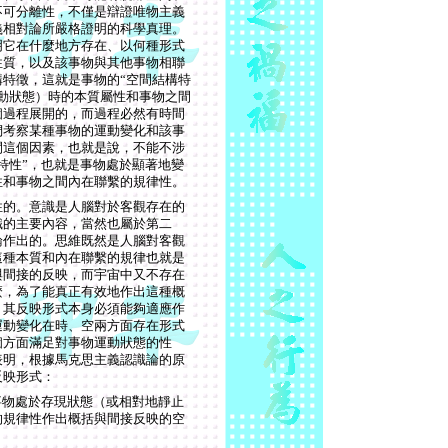
不可分離性，不僅是辯證唯物主義
義相對論所嚴格證明的科學真理。
明它在什麼地方存在、以何種形式
性質，以及該事物與其他事物相聯
特徵，這就是事物的“空間結構特
動狀態）時的本質屬性和事物之間
個過程展開的，而過程必然有時間
們考察某種事物的運動變化和該事
間這個因素，也就是說，不能不涉
特性”，也就是事物處於顯著地變
性和事物之間內在聯繫的規律性。
性的。意識是人腦對於客觀存在的
識的主要內容，當然也屬於第二
論作出的。思維既然是人腦對客觀
這種本質和內在聯繫的規律也就是
與間接的反映，而宇宙中又不存在
麼，為了能真正有效地作出這種概
，其反映形式本身必須能夠適應作
運動變化在時、空兩方面存在形式
個方面滿足對事物運動狀態的性
表明，根據馬克思主義認識論的原
反映形式：
事物處於存現狀態（或相對地靜止
的規律性作出概括與間接反映的空