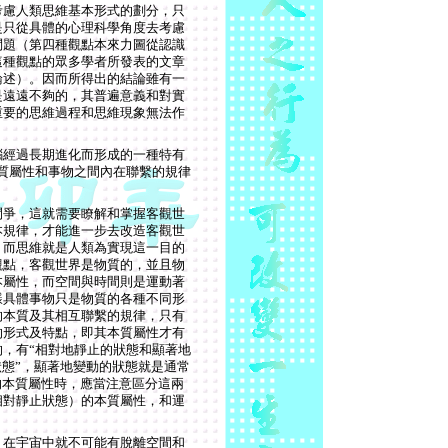
考慮人類思維基本形式的劃分，只
是只從具體的心理科學角度去考慮
問題（第四種觀點本來力圖從認識
這種觀點的眾多學者所發表的文章
論述）。因而所得出的結論雖有一
是遠遠不夠的，其普遍意義和對實
重要的思維過程和思維現象無法作
腦經過長期進化而形成的一種特有
質屬性和事物之間內在聯繫的規律
鬥爭，這就需要瞭解和掌握客觀世
本規律，才能進一步去改造客觀世
。而思維就是人類為實現這一目的
觀點，客觀世界是物質的，並且物
本屬性，而空間與時間則是運動著
樣具體事物只是物質的各種不同形
的本質及其相互聯繫的規律，只有
的形式及特點，即其本質屬性才有
，有“相對地靜止的狀態和顯著地
狀態”，顯著地變動的狀態就是通常
的本質屬性時，應當注意區分這兩
相對靜止狀態）的本質屬性，和運
，在宇宙中就不可能有脫離空間和