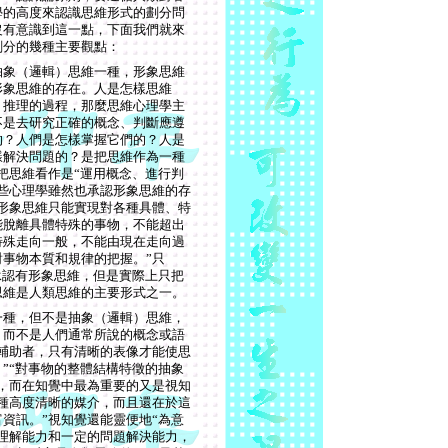
學的高度來認識思維形式的劃分問
沒有意識到這一點，下面我們就來
劃分的幾種主要觀點：
抽象（邏輯）思維一種，形象思維
形象思維的存在。人是怎樣思維
、推理的過程，那麼思維心理學主
不是去研究正確的概念、判斷應遵
的？人們是怎樣掌握它們的？人是
樣解決問題的？是把思維作為一種
把思維看作是“運用概念、進行判
些心理學雖然也承認形象思維的存
形象思維只能實現對各種具體、特
能脫離具體特殊的事物，不能超出
特殊走向一般，不能由現在走向過
事物本質和規律的把握。”只
承認有形象思維，但是實際上只把
思維是人類思維的主要形式之一。
一種，但不是抽象（邏輯）思維，
，而不是人們通常所說的概念或語
輔助者，只有清晰的表像才能使思
”“對事物的整體結構特徵的抽象
，而在知覺中最為重要的又是視知
種高度清晰的媒介，而且還在於這
資訊。”視知覺還能靈便地“為意
理解能力和一定的問題解決能力，