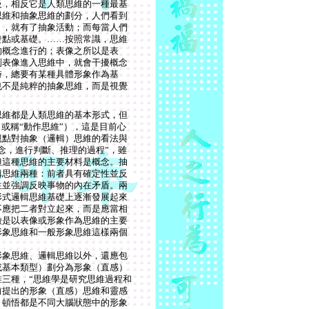
級，相反它是人類思維的一種最基
思維和抽象思維的劃分，人們看到
），就有了抽象活動；而每當人們
發點或基礎。……按照常識，思維
的概念進行的；表像之所以是表
別表像進入思維中，就會干擾概念
時，總要有某種具體形象作為基
也不是純粹的抽象思維，而是視覺
思維都是人類思維的基本形式，但
或稱“動作思維”），這是目前心
觀點對抽象（邏輯）思維的看法與
念，進行判斷、推理的過程”，雖
但這種思維的主要材料是概念。抽
輯思維兩種：前者具有確定性並反
性並強調反映事物的內在矛盾。兩
形式邏輯思維基礎上逐漸發展起來
不應把二者對立起來，而是應當相
徵是以表像或形象作為思維的主要
形象思維和一般形象思維這樣兩個
形象思維、邏輯思維以外，還應包
或基本類型）劃分為形象（直感）
三種，“思維學是研究思維過程和
前提出的形象（直感）思維和靈感
、頓悟都是不同大腦狀態中的形象