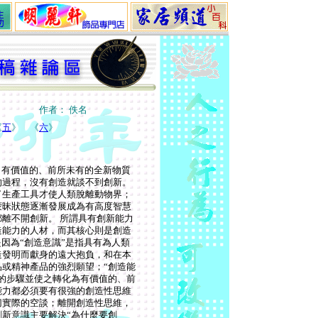
作者： 佚名
《
五
》
《
六
》
出有價值的、前所未有的全新物質
的過程，沒有創造就談不到創新。
了生產工具才使人類脫離動物界；
蒙昧狀態逐漸發展成為有高度智慧
離不開創新。 所謂具有創新能力
造能力的人材，而其核心則是創造
因為“創造意識”是指具有為人類
造發明而獻身的遠大抱負，和在本
或精神產品的強烈願望；“創造能
的步驟並使之轉化為有價值的、前
能力都必須要有很強的創造性思維
切實際的空談；離開創造性思維，
新意識主要解決“為什麼要創