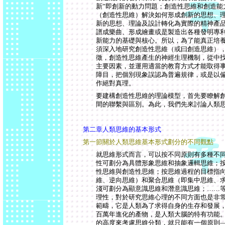
新”即創新的動力問題；創造性思維和創造能
（創造性思維）解決如何形成創新的思想、
新的思想、理論及設計轉化為實際的精神產
譜成樂曲、形成繪畫或是製造出各種發明專
新能力的基礎與核心。所以，為了能真正培
須深入地研究創造性思維（或曰創造思維）
徵，創造性思維產生的神經生理機制，從中
主要因素，並運用適當的教育方式才能取得
障目，把個別現象誤認為普遍規律，或是以
作絕對真理。
要建構創造性思維的理論模型，首先要瞭解
間的聯繫與區別。為此，我們先來討論人類
第二章人類思維的基本形式
第一節關於人類思維基本形式劃分的不同觀點
就思維形式而言，可以按不同原則有多種不
性可劃分為具體形象思維和抽象邏輯思維；
性思維與創造性思維；按思維過程的目標指
維、逆向思維）和聚合思維（即集中思維、
淺可劃分為顯意識思維和潛意識思維；……
理性，對於研究思維心理的不同方面也是非
範疇，它是人類為了求得自身的生存和發展
百萬年進化的產物，是人類大腦的特有功能
的高度來考慮思維分類，就只能有一個原則