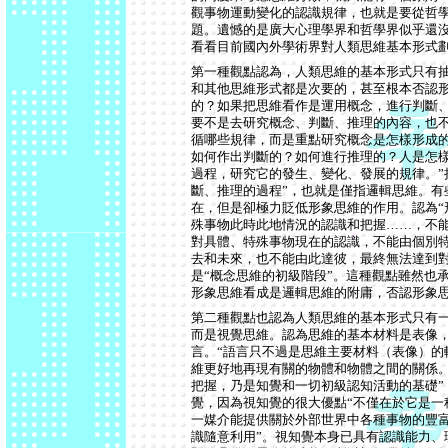
觀事物運動變化的認識規律，也就是要從哲
題。遺憾的是廣大心理學界和哲學界似乎還
看看目前國內外學術界對人類思維基本形式
第一種觀點認為，人類思維的基本形式只有
和其他思維形式都是次要的，甚至根本否認
的？如果把思維看作是運用概念，進行判斷
要不是去研究概念、判斷、推理的內容，也
循哪些規律，而是重點研究概念是怎樣形成
如何作出判斷的？如何進行推理的？人是怎
過程，研究它的發生、變化、發展的規律。”
斷、推理的過程”，也就是僅指邏輯思維。有
在，但是卻極力貶低形象思維的作用。認為“
殊事物此時此地情況的認識和把握……，不
對具體、特殊事物現在的認識，不能由個別
去和未來，也不能由此達彼，最終無法達到對
是“概念思維的初級階段”。這種觀點雖然也
形象思維看成是邏輯思維的附庸，否認形象
第二種觀點也認為人類思維的基本形式只有
而是視覺思維。認為思維的基本材料是表像
言。“語言只不過是思維主要材料（表像）的
維更好地再現有關的物體和物體之間的關係。
把握，乃是知覺和一切初級認知活動的基礎”
覺，因為視知覺的很大優點“不僅在於它是一
一媒介能提供關於外部世界中各種事物的豐富
識隨意利用”。視知覺本身已具有認識能力、