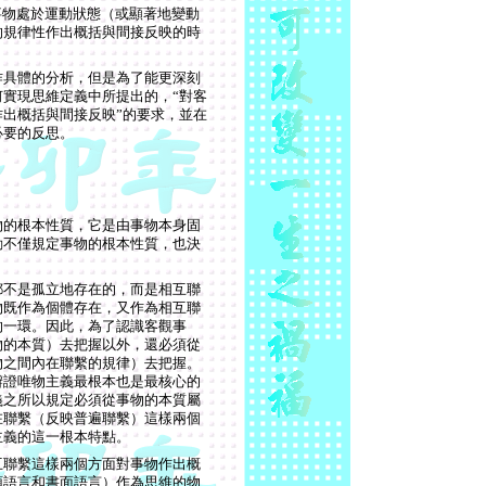
事物處於運動狀態（或顯著地變動
的規律性作出概括與間接反映的時
作具體的分析，但是為了能更深刻
實現思維定義中所提出的，“對客
出概括與間接反映”的要求，並在
必要的反思。
物的根本性質，它是由事物本身固
動不僅規定事物的根本性質，也決
都不是孤立地存在的，而是相互聯
物既作為個體存在，又作為相互聯
的一環。因此，為了認識客觀事
物的本質）去把握以外，還必須從
物之間內在聯繫的規律）去把握。
辯證唯物主義最根本也是最核心的
義之所以規定必須從事物的本質屬
在聯繫（反映普遍聯繫）這樣兩個
主義的這一根本特點。
互聯繫這樣兩個方面對事物作出概
頭語言和書面語言）作為思維的物