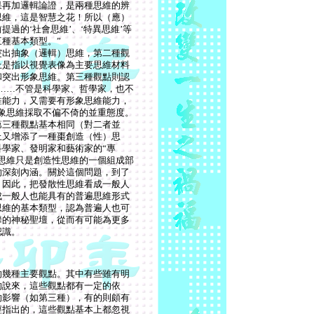
果再加邏輯論證，是兩種思維的辨
思維，這是智慧之花！所以（應）
過的‘社會思維’、‘特異思維’等
種基本類型。”
突出抽象（邏輯）思維，第二種觀
上是指以視覺表像為主要思維材料
和突出形象思維。第三種觀點則認
……不管是科學家、哲學家，也不
維能力，又需要有形象思維能力，
象思維採取不偏不倚的並重態度。
第三種觀點基本相同（對二者並
上又增添了一種棗創造（性）思
學家、發明家和藝術家的“專
思維只是創造性思維的一個組成部
的深刻內涵。關於這個問題，到了
。因此，把發散性思維看成一般人
成一般人也能具有的普遍思維形式
思維的基本類型，認為普遍人也可
攀的神秘聖壇，從而有可能為更多
認識。
的幾種主要觀點。其中有些雖有明
的說來，這些觀點都有一定的依
的影響（如第三種），有的則頗有
經指出的，這些觀點基本上都忽視