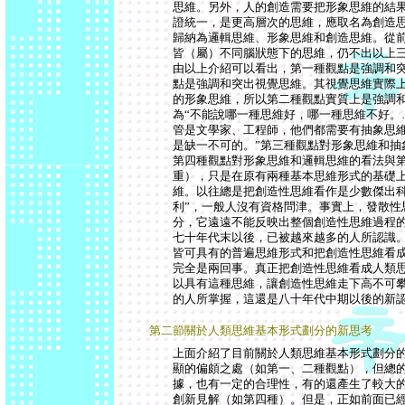
思維。另外，人的創造需要把形象思維的結
證統一，是更高層次的思維，應取名為創造
歸納為邏輯思維、形象思維和創造思維。從前提
皆（屬）不同腦狀態下的思維，仍不出以上三
由以上介紹可以看出，第一種觀點是強調和
點是強調和突出視覺思維。其視覺思維實際
的形象思維，所以第二種觀點實質上是強調
為“不能說哪一種思維好，哪一種思維不好。
管是文學家、工程師，他們都需要有抽象思
是缺一不可的。”第三種觀點對形象思維和抽
第四種觀點對形象思維和邏輯思維的看法與
重），只是在原有兩種基本思維形式的基礎
維。以往總是把創造性思維看作是少數傑出科
利”，一般人沒有資格問津。事實上，發散性
分，它遠遠不能反映出整個創造性思維過程
七十年代末以後，已被越來越多的人所認識
皆可具有的普遍思維形式和把創造性思維看
完全是兩回事。真正把創造性思維看成人類
以具有這種思維，讓創造性思維走下高不可
的人所掌握，這還是八十年代中期以後的新
第二節關於人類思維基本形式劃分的新思考
上面介紹了目前關於人類思維基本形式劃分
顯的偏頗之處（如第一、二種觀點），但總
據，也有一定的合理性，有的還產生了較大
創新見解（如第四種）。但是，正如前面已