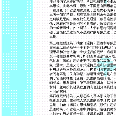
即已具備了思維的功能，所以視知覺並不低
本形式。由此出發，原則上不同意有關形象
一種形象（不管是知覺形象，還是內心表像
思考一個問題時，都有某種具體形象作為出
之所以是思維，就在於它是通過一般普遍性
像，就在於它是個別的和具體的。假如這個
的一般普遍性。如上所述，人們在思考問題
礎，這樣的思維就既不是純粹的形象思維，
思維。
第三種觀點認為，抽象（邏輯）思維和形象
在三歲以前的幼兒中主要是“直觀行動思維”（
理學界和社會人群中比較流行的觀點。這種
第一種觀點基本相同，即都認為這是“運用概
然抽象（邏輯）思維也要依賴動作和表像，
象（邏輯）思維又分形式邏輯思維和辯證邏
對思維過程本身自相矛盾；後者則具有靈活
者既有區別，又有聯繫：辯證邏輯思維是在
的，它屬於抽象（邏輯）思維的高級階段。
輔相成。形象思維，第三種觀點認為，其特
材料，並可按其發展程度的高低劃分為具體
不同的階段。
第四種觀點認為，人類思維的基本形式除了
括創造思維。主張把人類思維的基本形式（
思維、抽象（邏輯）思維和靈感（頓悟）思維
思維結果，不管在人腦中的過程。這樣我從
（頓悟）思維實是一個，即形象思維，靈感