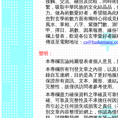
接觸、交流、融合及比較，同時術
繫，吸取中華民族的文化結晶品，
力。做為術數愛好者，希望能為此
您對玄學術數方面有獨特心得或見
風水、掌相、八字、紫微鬥數、測
甲、擇日、易數、因果報應、緣份
欄上發表，歡迎各位玄學愛好者賜
傳送至電郵地址：
cs@fushantang.c
聲明：
本專欄言論純屬發表者個人意見，
本專欄所有刊登文章之內容，以及
錄自互連網，目的是為了更好地服
保證所有資訊、文本、圖形、連結
完整性，故僅供訪問者參考使用。
本專欄盡力確保資料之準確及可靠
確、可靠及完整性及不承擔任何因
而引起之任何損失或損害之責任（
別文章內容整理於網上，你認為侵
疑，請聯繫我們，我們將在第一時